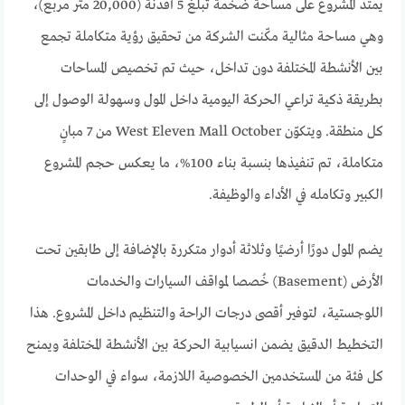
يمتد المشروع على مساحة ضخمة تبلغ 5 أفدنة (20,000 متر مربع)،
وهي مساحة مثالية مكّنت الشركة من تحقيق رؤية متكاملة تجمع
بين الأنشطة المختلفة دون تداخل، حيث تم تخصيص المساحات
بطريقة ذكية تراعي الحركة اليومية داخل المول وسهولة الوصول إلى
كل منطقة. ويتكوّن West Eleven Mall October من 7 مبانٍ
متكاملة، تم تنفيذها بنسبة بناء 100%، ما يعكس حجم المشروع
الكبير وتكامله في الأداء والوظيفة.
يضم المول دورًا أرضيًا وثلاثة أدوار متكررة بالإضافة إلى طابقين تحت
الأرض (Basement) خُصصا لمواقف السيارات والخدمات
اللوجستية، لتوفير أقصى درجات الراحة والتنظيم داخل المشروع. هذا
التخطيط الدقيق يضمن انسيابية الحركة بين الأنشطة المختلفة ويمنح
كل فئة من المستخدمين الخصوصية اللازمة، سواء في الوحدات