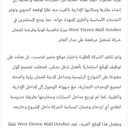
إنشاء مقارها ومكاتبها الإدارية بالقرب منه نظرًا لموقعه الحيوي وتوفر
الخدمات الأساسية والطرق الممهدة حوله، مما يمنح المستثمرين في
West Eleven Mall October ميزة تنافسية قوية وفرصة لضمان
حركة تشغيل مرتفعة على مدار العام.
ولم تكتفِ الشركة المطوّرة باختيار موقع متميز فحسب، بل عملت على
توظيف الموقع استثماريًا بأفضل شكل ممكن، فجعلت تصميم المول
مفتوحًا على الشوارع الرئيسية ومداخل المدينة لضمان رؤية واضحة
لجميع الوحدات التجارية، مع سهولة الوصول إلى المداخل الإدارية
والطبية. كما تم توزيع مداخل السيارات ومخارجها بطريقة مدروسة
لتفادي أي ازدحام وضمان انسيابية الحركة داخل المشروع وخارجه.
وبفضل هذا الموقع الفريد، يُعد West Eleven Mall October نقطة