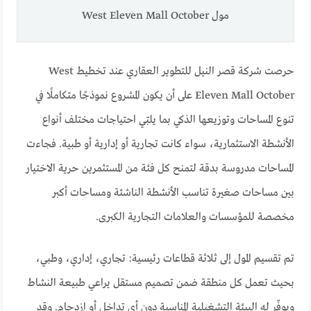
مول West Eleven Mall October
حرصت شركة قصر النيل للتطوير العقاري عند تخطيط West
Eleven Mall October على أن يكون المشروع نموذجًا متكاملًا في
تنوع المساحات وتوزيعها الذكي بما يلبّي احتياجات مختلف أنواع
الأنشطة الاستثمارية، سواء كانت تجارية أو إدارية أو طبية. فجاءت
المساحات مدروسة بدقة لتمنح كل فئة من المستثمرين حرية الاختيار
بين مساحات صغيرة تناسب الأنشطة الناشئة ومساحات أكبر
مخصصة للمؤسسات والعلامات التجارية الكبرى.
تم تقسيم المول إلى ثلاثة قطاعات رئيسية: تجاري، إداري، وطبي،
بحيث تعمل كل منطقة ضمن تصميم مستقل يراعي طبيعة النشاط
ويوفّر له البيئة التشغيلية المناسبة دون أي تداخل أو ازدحام. وقد