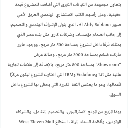
بتعاون مجموعة من الكيانات الكبرى التي أضافت للمشروع قيمة
حقيقية، وعلى رأسهم المكتب الاستشاري الهندسي العريق الأهلي
صبور Al Ahly Sabbour، الذي يتولى الإشراف الهندسي والتصميم،
إلى جانب انضمام مؤسسات وشركات كبرى مثل بنك مصر الذي
يمتلك فرعًا داخل المشروع بمساحة 500 متر مربع، ووجود هايبر
ماركت ضخم بمساحة 3000 متر مربع، وصالة عرض
“Showroom” بمساحة 800 متر مربع، بالإضافة إلى علامات تجارية
عالمية مثل LG وVodafone وIBM التي اختارت المشروع ليكون مركزًا
لأعمالها، وهو ما يعكس الثقة الكبيرة التي يحظى بها المشروع داخل
السوق.
بهذا المزيج من الموقع الاستراتيجي، والتصميم المتكامل، والشركاء
الموثوقين، وأنظمة السداد المرنة، استطاع West Eleven Mall