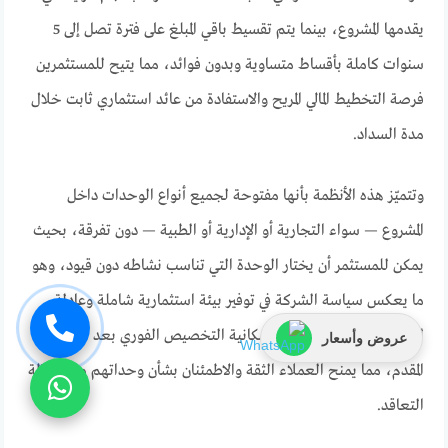
يقدمها المشروع، بينما يتم تقسيط باقي المبلغ على فترة تصل إلى 5
سنوات كاملة بأقساط متساوية وبدون فوائد، مما يتيح للمستثمرين
فرصة التخطيط المالي المريح والاستفادة من عائد استثماري ثابت خلال
مدة السداد.
وتتميّز هذه الأنظمة بأنها مفتوحة لجميع أنواع الوحدات داخل
المشروع — سواء التجارية أو الإدارية أو الطبية — دون تفرقة، بحيث
يمكن للمستثمر أن يختار الوحدة التي تناسب نشاطه دون قيود، وهو
ما يعكس سياسة الشركة في توفير بيئة استثمارية شاملة وعادلة
للجميع. كما تتيح الشركة إمكانية التخصيص الفوري بعد سداد
عروض وأسعار
المقدم، مما يمنح العملاء الثقة والاطمئنان بشأن وحداتهم منذ لحظة
التعاقد.