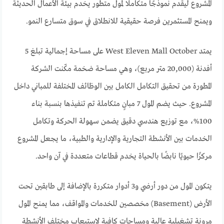
المشروع ليقدم نموذجًا متكاملًا لمول متطور يخدم بيئة الأعمال الحديثة
ويمنح المستثمرين فرصة حقيقية للانطلاق في سوق متسارع النمو.
يمتد West Eleven Mall October على مساحة إجمالية تبلغ 5
أفدنة (20,000 متر مربع)، وهي مساحة ضخمة مكّنت الشركة
المطورة من تحقيق التكامل الكامل بين الوظائف المختلفة للمباني داخل
المشروع. حيث يضم المول 7 مبانٍ متكاملة تم تنفيذها بنسبة بناء
100%، مع توزيع هندسي دقيق يضمن سهولة الحركة وتكامل
الخدمات بين الأنشطة التجارية والإدارية والطبية، ما يجعل المشروع
مركزًا حيويًا نابضًا بالحياة يخدم قطاعات متعددة في آن واحد.
يتكون المول من دور أرضي و3 أدوار متكررة بالإضافة إلى طابقين تحت
الأرض (Basement) مخصصين للخدمات والمواقف، مما يمنح المول
مرونة تشغيلية عالية ومساحات كافية لاستيعاب مختلف الأنشطة