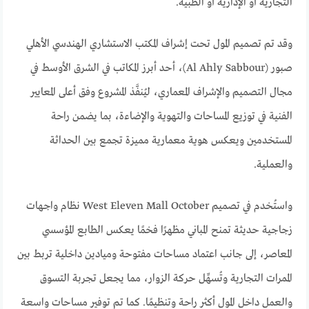
التجارية أو الإدارية أو الطبية.
وقد تم تصميم المول تحت إشراف المكتب الاستشاري الهندسي الأهلي
صبور (Al Ahly Sabbour)، أحد أبرز المكاتب في الشرق الأوسط في
مجال التصميم والإشراف المعماري، ليُنفَّذ المشروع وفق أعلى المعايير
الفنية في توزيع المساحات والتهوية والإضاءة، بما يضمن راحة
المستخدمين ويعكس هوية معمارية مميزة تجمع بين الحداثة
والعملية.
واستُخدم في تصميم West Eleven Mall October نظام واجهات
زجاجية حديثة تمنح المباني مظهرًا فخمًا يعكس الطابع المؤسسي
المعاصر، إلى جانب اعتماد مساحات مفتوحة وميادين داخلية تربط بين
الممرات التجارية وتُسهِّل حركة الزوار، مما يجعل تجربة التسوق
والعمل داخل المول أكثر راحة وتنظيمًا. كما تم توفير مساحات واسعة