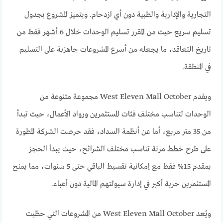
التجارية والإدارية والطبية دون أي ازدحام. ويتميز المشروع بجدول
تسليم سريع حيث من المقرر تسليم الوحدات خلال 6 أشهر فقط من
تاريخ التعاقد، ما يجعله من أسرع المشروعات جاهزية على التسليم
في المنطقة.
ويقدم West Eleven Mall October مجموعة متنوعة من
الوحدات لتناسب مختلف فئات المستثمرين ورواد الأعمال، حيث تبدأ
من 35 متر مربع، أما عن أنظمة السداد، فقد حرصت الشركة المطورة
على طرح خطط مرنة تناسب مختلف الشرائح، حيث يبدأ الحجز
بمقدم 15% فقط مع إمكانية تقسيط الباقي حتى 5 سنوات، مما يمنح
المستثمرين حرية أكبر في إدارة سيولتهم المالية دون أعباء.
ويُعد West Eleven Mall October من المشروعات التي حظيت