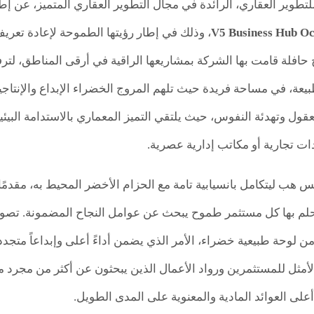
للتطوير العقاري، الرائدة في مجال التطوير العقاري المتميز، عن إ
، وذلك في إطار رؤيتها الطموحة لإعادة تعريف 
ح حافلة قامت بها الشركة بمشاريعها الراقية في أرقى المناطق، لت
بيعة، في مساحة فريدة حيث تلهم المروج الخضراء الإبداع والإنتاجي
ول وتهدئة النفوس، حيث يلتقي التميز المعماري بالاستدامة البيئية
ات تجارية أو مكاتب إدارية عصرية.
ُمم V5 بيزنس هب ليتكامل بانسيابية تامة مع الحزام الأخضر المحيط به، مقد
يحلم بها كل مستثمر طموح يبحث عن عوامل النجاح المضمونة. تصور 
الأمثل للمستثمرين ورواد الأعمال الذين يبحثون عن أكثر من مجرد
على العوائد المادية والمعنوية على المدى الطويل.