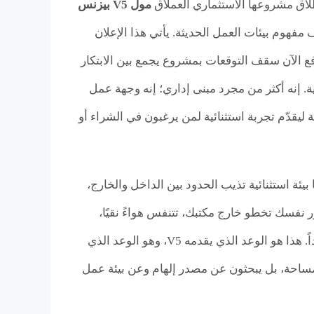
طلاق مشروعها الاستثماري العملاق
مول V5 بيزنس
مفهوم بيئات العمل الحديثة. يأتي هذا الإعلان
رفع الآن سقف التوقعات بمشروع يجمع بين الابتكار
ة. إنه أكثر من مجرد مبنى إداري؛ إنه وجهة عمل
 ليقدّم تجربة استثنائية لمن يرغبون في الشراء أو
مًا بيئة استثنائية تذيب الحدود بين الداخل والخارج،
نفسك تخطو خارج مكتبك، تتنفس هواءً نقيًا،
وتستلهم أفكارك من لوحة طبيعية خضراء، الأمر الذي يضمن أداءً أعلى وإبداعاً متجدداً. هذا هو الوعد الذي يقدمه V5، وهو الوعد الذي
 مساحة، بل يبحثون عن مصدر إلهام وعن بيئة عمل