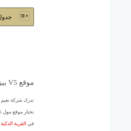
جدول 
موقع V5 بيزنس هب أكتوبر
تدرك شركة نعيم ل
في
القرية الذكية ا