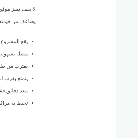
يضاعف من قيمته 
يقع المشروع ف
يتصل بسهولة 
يقترب من طري
يتمتع بقرب اس
يبعد دقائق فق
تحيط به مراكز