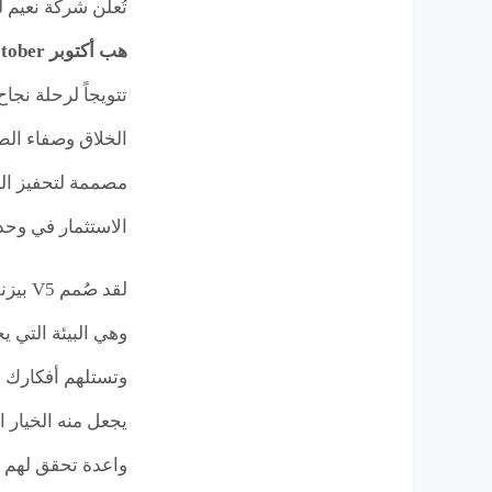
تُعلن شركة نعيم 
هب أكتوبر V5 Business Hub October
تتويجاً لرحلة نجا
الخلاق وصفاء الط
مصممة لتحفيز العق
الاستثمار في وحد
لقد ص
وهي البيئة التي 
يجعل منه الخيار 
واعدة تحقق لهم أ