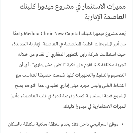
مميزات الاستثمار في مشروع ميدورا كلينك
العاصمة الإدارية
يُعد مشروع ميدورا كلينك Medora Clinic New Capital واحدًا
من أبرز المشروعات الطبية المتخصصة في العاصمة الإدارية الجديدة،
حيث استطاعت شركة راين للتطوير العقاري أن تقدم من خلاله
تجربة مختلفة كليًا تقوم على فكرة “الطبي مش إداري”، أي أن
التصميم والتنفيذ والتجهيزات كلها صُممت خصيصًا لتتناسب مع
النشاط الطبي وليس مجرد مبنى إداري تقليدي. هذا التوجه يمنح
المشروع قيمة استثمارية كبيرة وفرصة نادرة في قلب العاصمة، وأبرز
المميزات الاستثمارية في ميدورا كلينك:
موقع استراتيجي داخل R3: يخدم منطقة سكنية مكتظة بالسكان