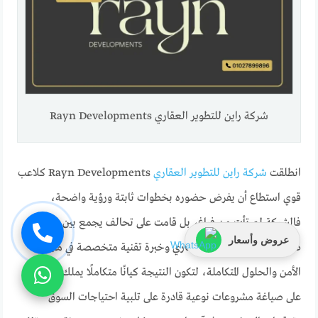
شركة راين للتطوير العقاري Rayn Developments
انطلقت
شركة راين للتطوير العقاري
Rayn Developments كلاعب
قوي استطاع أن يفرض حضوره بخطوات ثابتة ورؤية واضحة،
فالشركة لم تأتِ من فراغ، بل قامت على تحالف يجمع بين خبرة
عروض وأسعار
طويلة في قطاع التطوير العقاري وخبرة تقنية متخصصة في مجال
الأمن والحلول المتكاملة، لتكون النتيجة كيانًا متكاملًا يملك القدرة
على صياغة مشروعات نوعية قادرة على تلبية احتياجات السوق