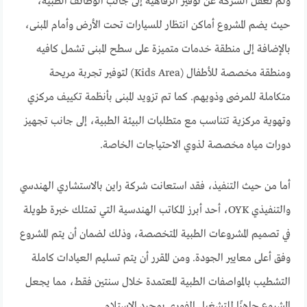
ولم تغفل الشركة عن توفير الرفاهية إلى جانب الوظائف الطبية،
حيث يضم المشروع أماكن انتظار للسيارات تحت الأرض وأمام المبنى،
بالإضافة إلى منطقة خدمات متميزة على سطح المبنى تشمل كافيه
ومنطقة مخصصة للأطفال (Kids Area) لتوفير تجربة مريحة
متكاملة للمرضى وذويهم. كما تم تزويد المبنى بأنظمة تكييف مركزي
وتهوية مركزية تتناسب مع متطلبات البيئة الطبية، إلى جانب تجهيز
دورات مياه مخصصة لذوي الاحتياجات الخاصة.
أما من حيث التنفيذ، فقد استعانت شركة راين بالاستشاري الهندسي
والتنفيذي OYK، أحد أبرز المكاتب الهندسية التي تمتلك خبرة طويلة
في تصميم المشروعات الطبية المتخصصة، وذلك لضمان أن يتم المشروع
وفق أعلى معايير الجودة. ومن المقرر أن يتم تسليم العيادات كاملة
التشطيب بالمواصفات الطبية المعتمدة خلال سنتين فقط، مما يجعل
المشروع جاهزًا للتشغيل الفوري بمجرد الاستلام.