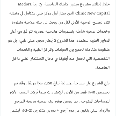
خلال إطلاق مشروع ميدورا كلينك العاصمة الإدارية Medora
Clinic New Capital الذي يمثل أول مركز طبي متكامل في منطقة
R3، ليصبح الوجهة الأولى لكل من يبحث عن بيئة علاجية متطورة
وخدمات صحية شاملة بتصميمات هندسية عصرية تتوافق مع أعلى
المعايير الطبية المعتمدة. هذا المشروع لا يُعتبر مجرد مبنى طبي، بل هو
منظومة متكاملة تجمع بين العيادات والمراكز الطبية والخدمات
التخصصية التي تجعل منه أيقونة في مجال الاستثمار الطبي داخل
العاصمة.
يقع المشروع على مساحة إجمالية تبلغ 2,750 مترًا مربعًا، وقد تم
تخصيص 40% فقط من الأرض للإنشاءات بينما تُركت النسبة الأكبر
للمساحات المفتوحة، بما يضمن توفير بيئة صحية مريحة للمرضى
والزوار. المبنى يتكون من دور أرضي + دورين متكررين (G+2)، ليشمل