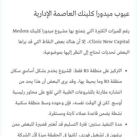
عيوب ميدورا كلينك العاصمة الإدارية
رغم المميزات الكثيرة التي يتمتع بها مشروع ميدورا كلينك Medora
Clinic New Capital، إلا أن هناك بعض النقاط التي قد يراها
البعض تحديات تحتاج إلى النظر إليها بموضوعية:
التركيز على منطقة R3 فقط: المشروع يخدم بشكل أساسي سكان
منطقة R3 وما يحيط بها، وقد يرى البعض أن هذا يحد من
انتشاره مقارنة بالمشروعات الطبية التي تقع على محاور رئيسية
أوسع. لكن في الوقت نفسه، فإن وجوده وسط منطقة سكنية
نشطة يضمن قاعدة عملاء ثابتة ومستقرة.
مدة التنفيذ سنتين: فترة التسليم قد تُعتبر قصيرة للبعض ممن
يرغبون في تشغيل فوري، لكنها في الحقيقة ميزة لأن الشركة