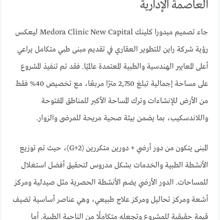
العاصمة الإدارية
جاء تصميم ميدورا كلينك Medora Clinic New Capital ليعكس
رؤية شركة راين للتطوير العقاري في تقديم مبنى طبي متكامل يراعي
أعلى المعايير الهندسية والطبية المعتمدة عالميًا. فقد تم تنفيذ المشروع
على مساحة إجمالية تبلغ 2,750 مترًا مربعًا، مع تخصيص 40% فقط
من الأرض للإنشاءات وترك المساحة الأكبر للمناطق المفتوحة
واللاندسكيب، بما يضمن بيئة صحية مريحة للمرضى والزوار.
المبنى يتكون من دور أرضي + دورين متكررين (G+2)، حيث تم توزيع
الأنشطة الطبية والخدمات بشكل مدروس لتحقيق أفضل استغلال
للمساحات. الدور الأرضي يضم الأنشطة الحصرية مثل صيدلية ومركز
أشعة ومركز تحاليل ومركز علاج طبيعي، وهي عناصر أساسية تضيف
قيمة حقيقية للمشروع وتجعله متكاملًا من الناحية الطبية. أما