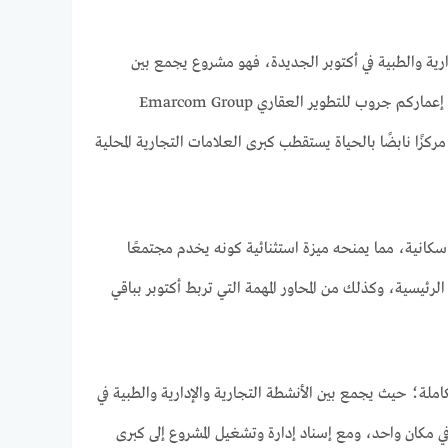
م المشروعات التجارية والإدارية والطبية في أكتوبر الجديدة، فهو مشروع يجمع بين
الابتكار في التصميم والدقة في التنفيذ ليقدم تجربة استثمارية فريدة من نوعها، وقد حرصت شركة إعماركم جروب للتطوير العقاري Emarcom Group
 بل مركزًا نابضًا بالحياة يستقطب كبرى العلامات التجارية المحلية
 سكانية، مما يمنحه ميزة استثنائية كونه يخدم مجتمعًا
 الرئيسية، وكذلك من المحاور المهمة التي تربط أكتوبر بباقي
رؤية عصرية متكاملة؛ حيث يجمع بين الأنشطة التجارية والإدارية والطبية في
 مكان واحد، ومع إسناد إدارة وتشغيل المشروع إلى كبرى