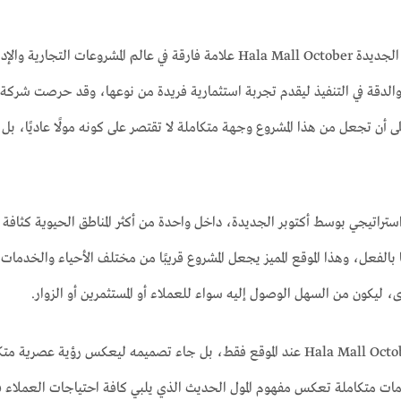
يُعد هلا مول أكتوبر الجديدة Hala Mall October علامة فارقة في عال
Developme على أن تجعل من هذا المشروع وجهة متكاملة لا تقتصر على كونه مولًا عاديًا،
 استراتيجي بوسط أكتوبر الجديدة، داخل واحدة من أكثر المناطق الحيوية كثافة
ئمًا بالفعل، وهذا الموقع المميز يجعل المشروع قريبًا من مختلف الأحياء والخدمات
ى، ليكون من السهل الوصول إليه سواء للعملاء أو المستثمرين أو الزوار.
ولم تتوقف تميز Hala Mall October عند الموقع فقط، بل جاء تصميمه ليعكس 
ات متكاملة تعكس مفهوم المول الحديث الذي يلبي كافة احتياجات العملاء في