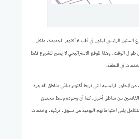
اختارت شركة إعماركم جروب للتطوير العقاري موقع هلا مول أكتوبر الجديدة بعناية فائقة في شارع الستين الرئيسي ليكون في قلب 6 أكتوبر الجديدة، داخل
 طوال الوقت، وهذا الموقع الاستراتيجي لا يمنح المشروع فقط
دمات في المنطقة.
من المحاور الرئيسية التي تربط أكتوبر بباقي مناطق القاهرة
ار القادمين من مناطق أخرى. كما أن وجوده وسط مجتمع
متكامل يلبي احتياجاتهم اليومية من تسوق، ترفيه، وخدمات