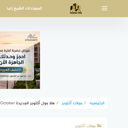
لتجاوز
كمبوندات الشيخ زايد
لى
لمحتوى
الرئيسية
⁄
مولات أكتوبر
⁄
هلا مول أكتوبر الجديدة Hala Mall October أسعار وخصومات
مولات أكتوبر