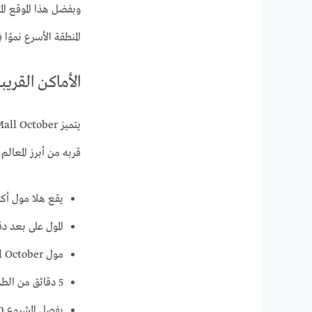
المنطقة الأسرع نموًا 
الأماكن القريبة من October
قربه من أبرز المعالم
يقع هلا مول أكت
المول على بعد دق
مول Hala Mall October على بعد دقيقتين من كمبوند دجلة بالمز.
5 دقائق من الطريق الدائري الأوسطي.
يفصل المشروع 10 دقائق من طريق الفيوم.