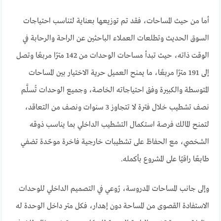
أما من حيث المساحات، فقد تم توزيعها بعناية لتناسب احتياجات
السوق الحديث وتطلعات العملاء الباحثين عن الراحة والرحابة في
الوقت ذاته، حيث تبدأ مساحات الوحدات من 142 مترًا مربعًا وتصل
إلى 191 مترًا مربعًا، ما يمنح العميل حرية الاختيار بين المساحات
المتوسطة والكبيرة وفق احتياجاته الخاصة، وجميع الوحدات تُسلَّم
نصف تشطيب خلال فترة لا تتجاوز 3 سنوات ونصف من التعاقد،
لتمنح المالك فرصة استكمال التشطيب الداخلي بما يناسب ذوقه
الشخصي، مع الحفاظ على تشطيبات خارجية فاخرة موحّدة تضفي
طابعًا راقيًا على المشروع بأكمله.
وإلى جانب المساحات المدروسة، رُوعي في التصميم الداخلي للوحدات
الاستفادة القصوى من المساحة دون إهدار، فكل متر داخل الوحدة له