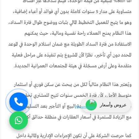
أما الـ80% المتبقية من قيمة الوحدة، فيتم سدادها عبر أقساط
متساوية على مدار 5 سنوات كاملة بدون أي فوائد أو أعباء إضافية،
وهو ما يتيح للعميل التخطيط المالي بثبات ووضوح طوال فترة السداد،
هذا النظام يمنح العملاء راحة نفسية ومالية، حيث يمكنهم
الاستفادة من فترة السداد الطويلة مع ضمان استلام الوحدة في الموعد
المحدد دون أي تأخير، نظرًا لأن المشروع يتم تنفيذه على مراحل فعلية
متقدمة وعلى أرض مسجّلة في هيئة المجتمعات العمرانية الجديدة.
ويُعتبر هذا النظام مثالياً لكل من يبحث عن سكن فوري أو استثمار
متوسط الأجل، لأن فترة الخمس سنوات تتيح للمشتري تحقيق عائد
عروض وأسعار
استثماري واضح في حالة إعادة البيع أو التأجير بعد التسليم، خاصة
مع الزيادة المستمرة في أسعار العقارات في منطقة حدائق أكتوبر.
كما حرصت الشركة على أن تكون الإجراءات الإدارية والمالية داخل