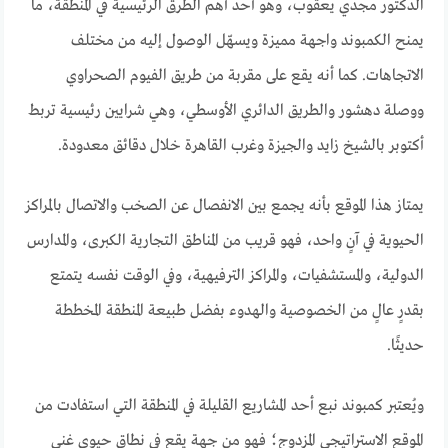
الدكتور مجدي يعقوب، وهو أحد أهم الطرق الرئيسية في المنطقة، ما
يمنح الكمبوند واجهة مميزة ويسهّل الوصول إليه من مختلف
الاتجاهات. كما أنه يقع على مقربة من طريق الفيوم الصحراوي
ووصلة دهشور والطريق الدائري الأوسطي، وهي شرايين رئيسية تربط
أكتوبر بالشيخ زايد والجيزة وغرب القاهرة خلال دقائق معدودة.
يمتاز هذا الموقع بأنه يجمع بين الانفصال عن الصخب والاتصال بالمراكز
الحيوية في آنٍ واحد، فهو قريب من المناطق التجارية الكبرى، والمدارس
الدولية، والمستشفيات، والمراكز الترفيهية، وفي الوقت نفسه يتمتع
بقدرٍ عالٍ من الخصوصية والهدوء بفضل طبيعة المنطقة المخططة
حديثًا.
ويُعتبر كمبوند نبع أحد المشاريع القليلة في المنطقة التي استفادت من
الموقع الاستراتيجي المزدوج؛ فهو من جهة يقع في نطاق حيوي غني