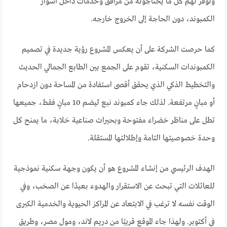
وتوفر لهم كل ما يحتاجونه من مرافق وخدمات داخل أسوار
الكمبوند، دون الحاجة إلى الخروج خارجه.
كما حرصت الشركة على أن يعكس المشروع رؤية جديدة في تصميم
الكمبوندات السكنية، تقوم على الجمع بين الطابع الجمالي الحديث
والتخطيط الذكي الذي يحقق أقصى استفادة من المساحة دون ازدحام
أو مبانٍ مرتفعة. لذلك جاء كمبوند نبع ليضم 10 مبانٍ فقط، جميعها
تطل على مناظر خضراء مفتوحة وبحيرات صناعية خلابة، ما يمنح كل
وحدة خصوصيتها التامة وإطلالتها المستقلة.
الهدف الرئيسي من إنشاء المشروع هو أن يكون وجهة سكنية نموذجية
للعائلات التي تبحث عن الاستقرار والهدوء بعيدًا عن الصخب، وفي
الوقت نفسه لا ترغب في الابتعاد عن المراكز الحيوية والخدمية الكبرى
في أكتوبر. ولهذا جاء الموقع قريبًا من دريم لاند، ومول مصر، وطريق