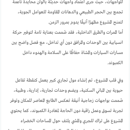
للواجهات، حيث جرى اعتماد واجهات حديثة بألوان محايدة ناعمة
تجمع بين الحجر الطبيعي والدهانات المقاومة للعوامل الجوية،
لتمنح المشروع مظهرًا أنيقًا يدوم بمرور الزمن.
أما الممرات والطرق الداخلية، فقد صُممت بعناية تامة لتوفير حركة
انسيابية بين الوحدات والمرافق دون أي تداخل، مع فصل واضح بين
مسارات السيارات والمشاة حفاظًا على السلامة والهدوء داخل
الكمبوند.
وفي قلب المشروع، تم إنشاء مول تجاري كبير يعمل كنقطة تفاعل
حيوية بين المباني السكنية، ويضم وحدات تجارية، إدارية، وطبية،
صُممت بواجهات زجاجية أنيقة تعكس الطابع المعاصر للمكان وتوفر
تجربة تسوق وعمل راقية دون الحاجة لمغادرة الكمبوند، كما يحتوي
المشروع على تراك للجري والمشي يلتف حول المساحات الخضراء