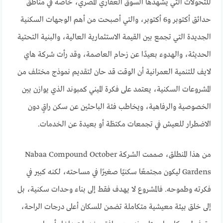
للتحولات التي يشهدها السوق العقاري المصري، خاصة في مناطق
حدائق أكتوبر و6 أكتوبر، والتي أصبحت من أهم الوجهات السكنية
الجديدة التي تجمع بين القيمة الاستثمارية العالية، والبنية التحتية
الحديثة، والهدوء بعيدًا عن زحام العاصمة، وقد رأت شركة هاي
لايف للتنمية العمرانية أن الوقت قد حان لتقديم نموذج مختلف من
المشروعات السكنية، يعتمد على فكرة الميني كمبوند الذي يوازن بين
الخصوصية والرفاهية، ويخاطب فئة الباحثين عن سكن راقٍ دون
الاضطرار للعيش في تجمعات مكتظة أو بعيدة عن الخدمات.
من هذا المنطلق، صممت الشركة Nabaa Compound October
Gardens ليكون مجتمعًا سكنيًا صغيرًا في مساحته، لكنه كبير في
فكرته وطموحه. فالمشروع لا يهدف فقط إلى بناء وحدات سكنية، بل
إلى خلق بيئة معيشية متكاملة تضمن للسكان أعلى درجات الراحة،