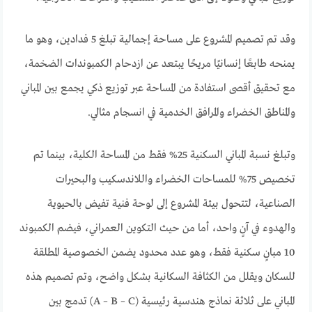
وقد تم تصميم المشروع على مساحة إجمالية تبلغ 5 فدادين، وهو ما
يمنحه طابعًا إنسانيًا مريحًا يبتعد عن ازدحام الكمبوندات الضخمة،
مع تحقيق أقصى استفادة من المساحة عبر توزيع ذكي يجمع بين المباني
والمناطق الخضراء والمرافق الخدمية في انسجام مثالي.
وتبلغ نسبة المباني السكنية 25% فقط من المساحة الكلية، بينما تم
تخصيص 75% للمساحات الخضراء واللاندسكيب والبحيرات
الصناعية، لتتحول بيئة المشروع إلى لوحة فنية تفيض بالحيوية
والهدوء في آنٍ واحد، أما من حيث التكوين العمراني، فيضم الكمبوند
10 مبانٍ سكنية فقط، وهو عدد محدود يضمن الخصوصية المطلقة
للسكان ويقلل من الكثافة السكانية بشكل واضح، وتم تصميم هذه
المباني على ثلاثة نماذج هندسية رئيسية (A – B – C) تدمج بين