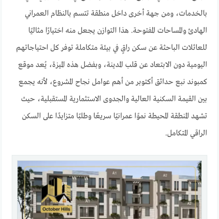
بالخدمات، ومن جهة أخرى داخل منطقة تتسم بالنظام العمراني
الهادئ والمساحات المفتوحة. هذا التوازن يجعل منه اختيارًا مثاليًا
للعائلات الباحثة عن سكن راقٍ في بيئة متكاملة توفر كل احتياجاتهم
اليومية دون الابتعاد عن قلب المدينة، وبفضل هذه الميزة، يُعد موقع
كمبوند نبع حدائق أكتوبر من أهم عوامل نجاح المشروع، لأنه يجمع
بين القيمة السكنية العالية والجدوى الاستثمارية المستقبلية، حيث
تشهد المنطقة المحيطة نموًا عمرانيًا سريعًا وطلبًا متزايدًا على السكن
الراقي المتكامل.