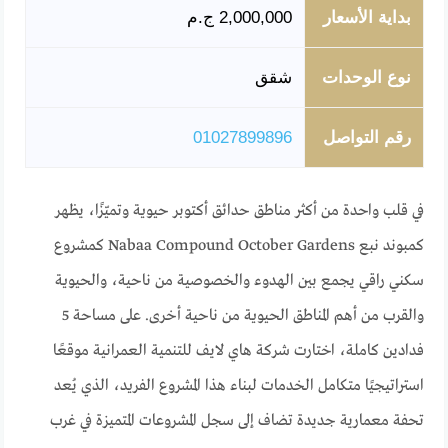
بداية الأسعار
2,000,000 ج.م
نوع الوحدات
شقق
رقم التواصل
01027899896
في قلب واحدة من أكثر مناطق حدائق أكتوبر حيوية وتميّزًا، يظهر
كمبوند نبع Nabaa Compound October Gardens كمشروع
سكني راقي يجمع بين الهدوء والخصوصية من ناحية، والحيوية
والقرب من أهم المناطق الحيوية من ناحية أخرى. على مساحة 5
فدادين كاملة، اختارت شركة هاي لايف للتنمية العمرانية موقعًا
استراتيجيًا متكامل الخدمات لبناء هذا المشروع الفريد، الذي يُعد
تحفة معمارية جديدة تضاف إلى سجل المشروعات المتميزة في غرب