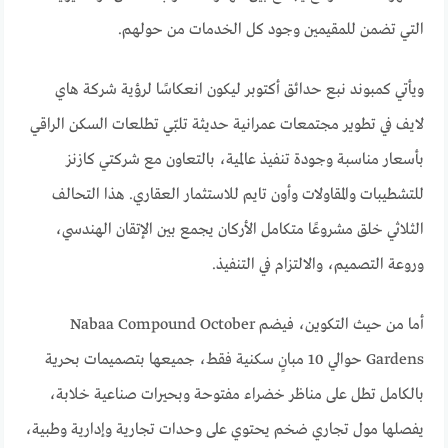
التي تضمن للمقيمين وجود كل الخدمات من حولهم.
ويأتي كمبوند نبع حدائق أكتوبر ليكون انعكاسًا لرؤية شركة هاي
لايف في تطوير مجتمعات عمرانية حديثة تلبّي تطلعات السكن الراقي
بأسعار مناسبة وجودة تنفيذ عالمية، بالتعاون مع شركتي كازنز
للتشطيبات والمقاولات وأون تايم للاستثمار العقاري. هذا التحالف
الثلاثي خلق مشروعًا متكامل الأركان يجمع بين الإتقان الهندسي،
وروعة التصميم، والالتزام في التنفيذ.
أما من حيث التكوين، فيضم Nabaa Compound October
Gardens حوالي 10 مبانٍ سكنية فقط، جميعها بتصميمات بحرية
بالكامل تطل على مناظر خضراء مفتوحة وبحيرات صناعية خلابة،
يفصلها مول تجاري ضخم يحتوي على وحدات تجارية وإدارية وطبية،