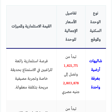
نوع
تفاصيل
الوحدة
الأسعار
القيمة الاستثمارية والمميزات
السكنية
الإجمالية
والموقع
للوحدة
تبدأ من
شاليهات
فرصة استثمارية رائعة
1,821,771
أرضية
للراغبين في الاستمتاع بحديقة
وتصل إلى
بغرفة
خاصة وتجربة مصيفية
2,803,878
واحدة
مريحة بتكلفة معقولة.
جنيه مصري
تبدأ من