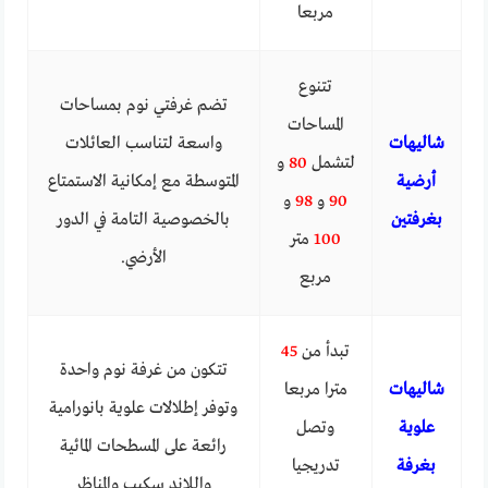
مربعا
تتنوع
تضم غرفتي نوم بمساحات
المساحات
شاليهات
واسعة لتناسب العائلات
لتشمل
80
و
أرضية
المتوسطة مع إمكانية الاستمتاع
90
و
98
و
بغرفتين
بالخصوصية التامة في الدور
100
متر
الأرضي.
مربع
تبدأ من
45
تتكون من غرفة نوم واحدة
شاليهات
مترا مربعا
وتوفر إطلالات علوية بانورامية
علوية
وتصل
رائعة على المسطحات المائية
بغرفة
تدريجيا
واللاند سكيب والمناظر