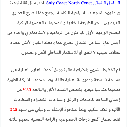
الساحل الشمالي Soly Coast North Coast
الذي يمثل نقلة نوعية
في مفهوم المنتجعات السياحية المتكاملة. يجمع هذا الصرح المعماري
الفريد بين سحر الطبيعة الخلابة والتصميمات العصرية المبتكرة
ليصبح الوجهة الأولى للباحثين عن الرفاهية والاستجمام في واحدة من
أجمل بقاع الساحل الشمالي المصري مما يجعله الخيار الأمثل لقضاء
عطلات صيفية لا تنسى أو للاستثمار الساحلي الآمن والمضمون.
تم تخطيط المشروع باحترافية عالية ووفق أحدث المعايير العالمية على
مساحة شاسعة ومدروسة بعناية فائقة. وقد اعتمدت الشركة المطورة
تصميما هندسيا عبقريا يخصص النسبة الأكبر والبالغة
80%
من
إجمالي المساحة للخدمات والمرافق والمساحات الخضراء والمسطحات
المائية واللاند سكيب بينما تستحوذ الإنشاءات والمباني على نسبة
20%
فقط لضمان أقصى درجات الخصوصية والراحة النفسية لجميع الملاك