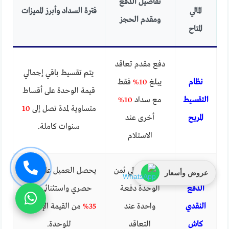
تفاصيل الدفع
المالي
فترة السداد وأبرز المميزات
ومقدم الحجز
المتاح
دفع مقدم تعاقد
يتم تقسيط باقي إجمالي
نظام
يبلغ
10%
فقط
قيمة الوحدة على أقساط
التقسيط
مع سداد
10%
متساوية لمدة تصل إلى
10
المريح
أخرى عند
سنوات كاملة.
الاستلام
نظام
سداد إجمالي ثمن
يحصل العميل على خصم
عروض وأسعار
الدفع
الوحدة دفعة
حصري واستثنائي يبلغ
النقدي
واحدة عند
35%
من القيمة الإجمالية
كاش
التعاقد
للوحدة.