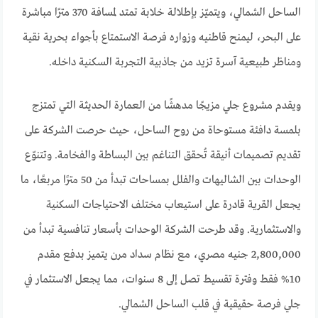
الساحل الشمالي، ويتميّز بإطلالة خلابة تمتد لمسافة 370 مترًا مباشرة
على البحر، ليمنح قاطنيه وزواره فرصة الاستمتاع بأجواء بحرية نقية
ومناظر طبيعية آسرة تزيد من جاذبية التجربة السكنية داخله.
ويقدم مشروع جلي مزيجًا مدهشًا من العمارة الحديثة التي تمتزج
بلمسة دافئة مستوحاة من روح الساحل، حيث حرصت الشركة على
تقديم تصميمات أنيقة تُحقق التناغم بين البساطة والفخامة. وتتنوّع
الوحدات بين الشاليهات والفلل بمساحات تبدأ من 50 مترًا مربعًا، ما
يجعل القرية قادرة على استيعاب مختلف الاحتياجات السكنية
والاستثمارية. وقد طرحت الشركة الوحدات بأسعار تنافسية تبدأ من
2,800,000 جنيه مصري، مع نظام سداد مرن يتميز بدفع مقدم
10% فقط وفترة تقسيط تصل إلى 8 سنوات، مما يجعل الاستثمار في
جلي فرصة حقيقية في قلب الساحل الشمالي.