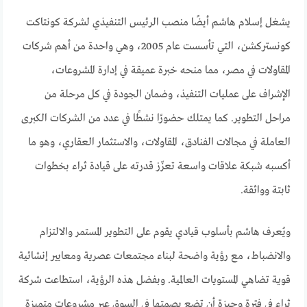
يشغل إسلام هاشم أيضًا منصب الرئيس التنفيذي لشركة كونتاكت
كونستركشن، التي تأسست عام 2005، وهي واحدة من أهم شركات
المقاولات في مصر، مما منحه خبرة عميقة في إدارة المشروعات،
الإشراف على عمليات التنفيذ، وضمان الجودة في كل مرحلة من
مراحل التطوير. كما يمتلك حضورًا نشطًا في عدد من الشركات الكبرى
العاملة في مجالات الفنادق، المقاولات، والاستثمار العقاري، وهو ما
أكسبه شبكة علاقات واسعة تعزّز قدرته على قيادة ثراء بخطوات
ثابتة وواثقة.
ويُعرف هاشم بأسلوب قيادي يقوم على التطوير المستمر والالتزام
والانضباط، مع رؤية واضحة لبناء مجتمعات عصرية ومعايير إنشائية
قوية تضاهي المستويات العالمية. وبفضل هذه الرؤية، استطاعت شركة
ثراء في فترة وجيزة أن تضع بصمتها في السوق عبر مشروعات متميزة