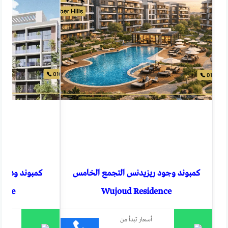
كمبوند وجود ريزيدنس التجمع الخامس
كمبوند ود ري
ence
Wujoud Residence
أسعار تبدأ من