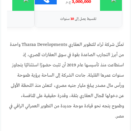
00
3,000,000
ج.م
تقسيط يصل إلى
10
سنوات
تقسي
تمثّل شركة ثراء للتطوير العقاري Tharaa Developments واحدة
من أبرز التجارب الصاعدة بقوة في سوق العقارات المصري، إذ
استطاعت منذ تأسيسها عام 2019 أن تثبت حضورًا استثنائيًا يتجاوز
سنوات عمرها القليلة. جاءت الشركة إلى الساحة برؤية طموحة
ورأس مال مصدر يبلغ مليار جنيه مصري، لتعلن منذ اللحظة الأولى
عن دخولها المجال العقاري بثقة، وقدرة حقيقية على المنافسة،
وطموح يتجه نحو قيادة موجة جديدة من التطوير العمراني الراقي في
مصر.