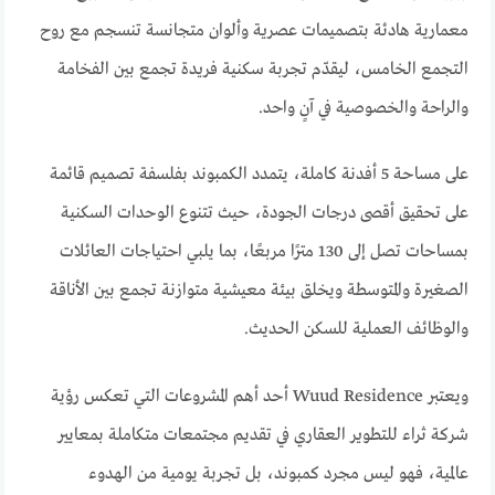
معمارية هادئة بتصميمات عصرية وألوان متجانسة تنسجم مع روح
التجمع الخامس، ليقدّم تجربة سكنية فريدة تجمع بين الفخامة
والراحة والخصوصية في آنٍ واحد.
على مساحة 5 أفدنة كاملة، يتمدد الكمبوند بفلسفة تصميم قائمة
على تحقيق أقصى درجات الجودة، حيث تتنوع الوحدات السكنية
بمساحات تصل إلى 130 مترًا مربعًا، بما يلبي احتياجات العائلات
الصغيرة والمتوسطة ويخلق بيئة معيشية متوازنة تجمع بين الأناقة
والوظائف العملية للسكن الحديث.
ويعتبر Wuud Residence أحد أهم المشروعات التي تعكس رؤية
شركة ثراء للتطوير العقاري في تقديم مجتمعات متكاملة بمعايير
عالمية، فهو ليس مجرد كمبوند، بل تجربة يومية من الهدوء