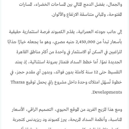
والجمال، بفضل الدمج المثالي بين المساحات الخضراء، المسارات
المفتوحة، والمباني متناسقة الارتفاع والألوان.
إلى جانب جودته العمرانية، يقدّم الكمبوند فرصة استثمارية حقيقية
بأسعار تبدأ من 2,450,000 جنيه مصري، وهو ما يجعله خيارًا جذابًا
للراغبين في السكن أو الاستثمار في واحدة من أكثر مناطق القاهرة
الجديدة نموًا. أما خطط السداد فتمتاز بمرونة استثنائية، إذ يمتد
التقسيط حتى 12 سنة كاملة بدون فوائد، وبدون أي مقدم حجز، في
خطوة تُسهّل امتلاك وحدة داخل مشروع راقٍ يحمل توقيع Tharaa
Developments.
ومع هذا المزيج الفريد من الموقع الحيوي، التصميم الراقي، الأسعار
المناسبة، وأنظمة السداد المريحة، يبرز كمبوند ود ريزيدنس كتجربة