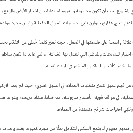
 المشروع يجب أن تكون محسوبة ومدروسة، بداية من اختيار الأرض والموقع، مر
قديم منتج عقاري متوازن يلبّي احتياجات السوق الحقيقية وليس مجرد مواصف
لالة واضحة على فلسفتها في العمل، حيث تعبّر كلمة خُطى عن التقدّم بخط
تيار المشروعات والمناطق التي تعمل بها الشركة، والتي غالبًا ما تكون مناطق و
بما يخدم كلًا من الساكن والمستثمر في الوقت نفسه.
من فهم عميق لتغيّر متطلبات العملاء في السوق المصري، حيث لم يعد التركيز
 عملية، في مواقع قوية، بأسعار مدروسة، مع خطط سداد مريحة، وهو ما ت
تلبّي احتياجات شرائح متعددة من العملاء.
 تقديم مفهوم المجتمع السكني المتكامل بدلًا من مجرد كمبوند يضم وحدات س