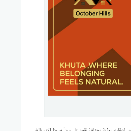
دة من الشركات التي دخلت السوق العقاري برؤية مختلفة تقوم على مبدأ بسيط لكنه بالغ