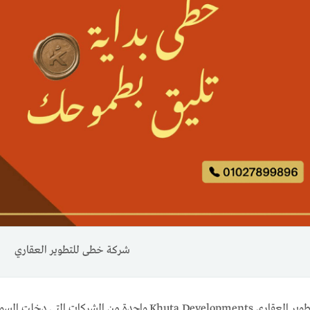
شركة خطى للتطوير العقاري
تُعد شركة خُطى للتطوير العقاري Khuta Developments واح