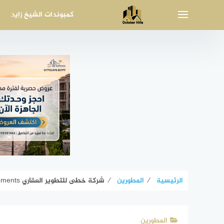
لتجاوز
كمبوندات الشيخ زايد
لى
لمحتوى
الرئيسية
⁄
المطورين
⁄
شركة خطى للتطوير العقاري Khuta Developments أرقام المبيعات
المطورين