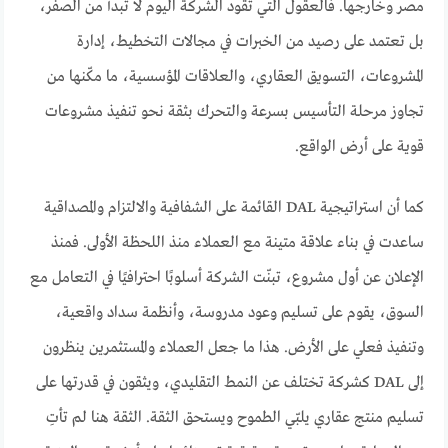
مصر وخارجها. فالعقول التي تقود الشركة اليوم لا تبدأ من الصفر،
بل تعتمد على رصيد من الخبرات في مجالات التخطيط، إدارة
المشروعات، التسويق العقاري، والعلاقات المؤسسية، ما مكّنها من
تجاوز مرحلة التأسيس بسرعة والتحرك بثقة نحو تنفيذ مشروعات
قوية على أرض الواقع.
كما أن استراتيجية DAL القائمة على الشفافية والالتزام والمصداقية
ساعدت في بناء علاقة متينة مع العملاء منذ اللحظة الأولى. فمنذ
الإعلان عن أول مشروع، تبنّت الشركة أسلوبًا احترافيًا في التعامل مع
السوق، يقوم على تسليم وعود مدروسة، وأنظمة سداد واقعية،
وتنفيذ فعلي على الأرض. هذا ما جعل العملاء والمستثمرين ينظرون
إلى DAL كشركة تختلف عن النمط التقليدي، ويثقون في قدرتها على
تسليم منتج عقاري يلبّي الطموح ويستحق الثقة. الثقة هنا لم تأتِ