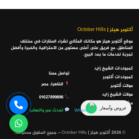
أكتوبر هيلز | October Hills
موقع أكتوبر هيلز هو مكانك المثالي لشراء العقارات في مختلف
المناطق، مع فريق على أعلى مستوى من الاحترافية والخبرة وأفضل
تجربة لخدمات ما بعد البيع.
كمبوندات الشيخ زايد
تواصل معنا
كمبوندات أكتوبر
القاهرة، مصر
مولات أكتوبر
مولات الشيخ زايد
01027899896
مشاريع الساحل الشمالي
عروض وأسعار
تحدث عبر واتساب
© 2026 أكتوبر هيلز | October Hills - جميع الحقوق محفوظة.