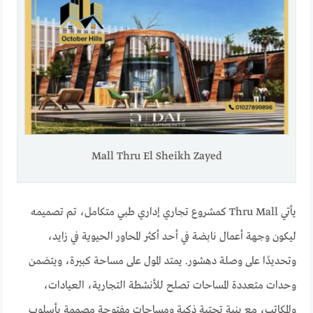
Mall Thru El Sheikh Zayed
يأتي Thru Mall كمشروع تجاري إداري طبي متكامل، تم تصميمه
ليكون وجهة أعمال نابضة في أحد أكثر المحاور الحيوية في زايد،
وتحديدًا على وصلة دهشور. يمتد المول على مساحة كبيرة، ويتضمن
وحدات متعددة المساحات تصلح للأنشطة التجارية، العيادات،
والمكاتب، مع بنية تحتية ذكية ومساحات مفتوحة مصممة بأسلوب