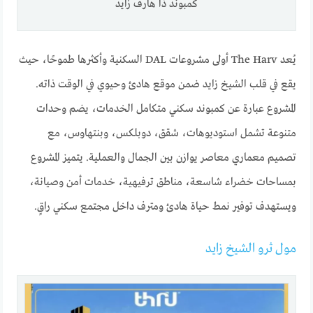
كمبوند ذا هارف زايد
يُعد The Harv أولى مشروعات DAL السكنية وأكثرها طموحًا، حيث
يقع في قلب الشيخ زايد ضمن موقع هادئ وحيوي في الوقت ذاته.
المشروع عبارة عن كمبوند سكني متكامل الخدمات، يضم وحدات
متنوعة تشمل استوديوهات، شقق، دوبلكس، وبنتهاوس، مع
تصميم معماري معاصر يوازن بين الجمال والعملية. يتميز المشروع
بمساحات خضراء شاسعة، مناطق ترفيهية، خدمات أمن وصيانة،
ويستهدف توفير نمط حياة هادئ ومترف داخل مجتمع سكني راقٍ.
مول ثرو الشيخ زايد