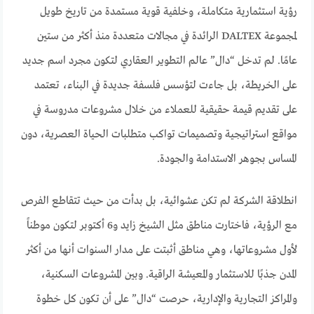
رؤية استثمارية متكاملة، وخلفية قوية مستمدة من تاريخ طويل
لمجموعة DALTEX الرائدة في مجالات متعددة منذ أكثر من ستين
عامًا. لم تدخل “دال” عالم التطوير العقاري لتكون مجرد اسم جديد
على الخريطة، بل جاءت لتؤسس فلسفة جديدة في البناء، تعتمد
على تقديم قيمة حقيقية للعملاء من خلال مشروعات مدروسة في
مواقع استراتيجية وتصميمات تواكب متطلبات الحياة العصرية، دون
المساس بجوهر الاستدامة والجودة.
انطلاقة الشركة لم تكن عشوائية، بل بدأت من حيث تتقاطع الفرص
مع الرؤية، فاختارت مناطق مثل الشيخ زايد و6 أكتوبر لتكون موطناً
لأول مشروعاتها، وهي مناطق أثبتت على مدار السنوات أنها من أكثر
المدن جذبًا للاستثمار والمعيشة الراقية. وبين المشروعات السكنية،
والمراكز التجارية والإدارية، حرصت “دال” على أن تكون كل خطوة