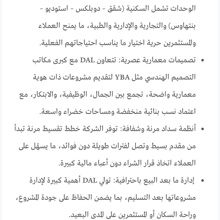
الوحدات تشمل السكنية (شقق – دوبلكس – استوديو –
بنتهاوس) والتجارية والإدارية والطبية، ما يمنح العملاء
والمستثمرين حرية اختيار ما يناسب احتياجاتهم الفعلية.
تصميمات معمارية عصرية: تتعاون DAL مع كبرى مكاتب
التصميم الهندسي مثل YBA لتقديم مشروعات ذات هوية
معمارية واضحة، تجمع بين الجمال، الوظيفية، والابتكار، مع
اعتماد نسب بنائية منخفضة ومساحات خضراء واسعة.
أنظمة سداد مرنة وشفافة: توفر الشركة خطط تقسيط مرنة تبدأ
من مقدم بسيط وتصل لفترات طويلة دون فوائد، ما يسهّل على
العملاء اتخاذ قرار الشراء دون أعباء مالية كبيرة.
إدارة ما بعد البيع باحترافية: تولي DAL أهمية كبيرة لإدارة
مشروعاتها بعد التسليم، بما يضمن الحفاظ على جودة المشروع،
وراحة السكان أو المستثمرين على المدى البعيد.