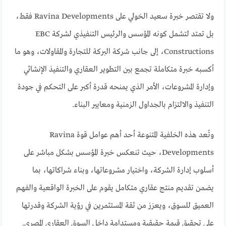
ولا تقتصر خبرة سعيد الخولي على Ravina Developments فقط،
بل تمتد لتشمل كونه المؤسس والرئيس التنفيذي لشركة EBC
Constructions، إلى جانب شركة البركة للتجارة والمقاولات، وهو ما
أكسبه خبرة متكاملة تجمع بين التطوير العقاري والتنفيذ الإنشائي
وإدارة المشروعات، الأمر الذي يمنحه قدرة أكبر على التحكم في جودة
التنفيذ والالتزام بالجداول الزمنية ومعايير البناء.
وتُعد هذه الخلفية المتنوعة أحد أهم عوامل قوة Ravina
Developments، حيث تنعكس خبرة المؤسس بشكل مباشر على
أسلوب إدارة الشركة، واختيار مشروعاتها، وبناء شراكاتها، بما
يضمن تقديم منتج عقاري متكامل يقوم على الخبرة الواقعية والفهم
العميق للسوق، ويعزز من ثقة المستثمرين في رؤية الشركة وقدرتها
على تحقيق قيمة حقيقية ومستدامة داخل السوق العقاري المصري.