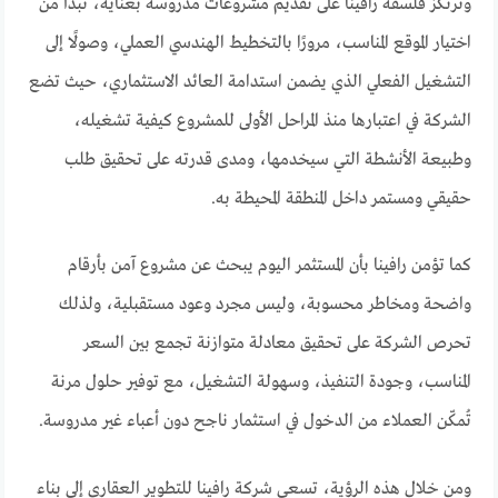
وترتكز فلسفة رافينا على تقديم مشروعات مدروسة بعناية، تبدأ من
اختيار الموقع المناسب، مرورًا بالتخطيط الهندسي العملي، وصولًا إلى
التشغيل الفعلي الذي يضمن استدامة العائد الاستثماري، حيث تضع
الشركة في اعتبارها منذ المراحل الأولى للمشروع كيفية تشغيله،
وطبيعة الأنشطة التي سيخدمها، ومدى قدرته على تحقيق طلب
حقيقي ومستمر داخل المنطقة المحيطة به.
كما تؤمن رافينا بأن المستثمر اليوم يبحث عن مشروع آمن بأرقام
واضحة ومخاطر محسوبة، وليس مجرد وعود مستقبلية، ولذلك
تحرص الشركة على تحقيق معادلة متوازنة تجمع بين السعر
المناسب، وجودة التنفيذ، وسهولة التشغيل، مع توفير حلول مرنة
تُمكّن العملاء من الدخول في استثمار ناجح دون أعباء غير مدروسة.
ومن خلال هذه الرؤية، تسعى شركة رافينا للتطوير العقاري إلى بناء