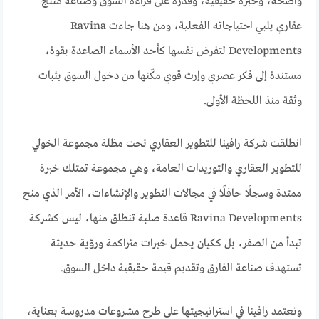
واضحة، وخبرة حقيقية، وقدرة على قراءة السوق وصناعة منتج
عقاري يلبي احتياجاته الفعلية، ومن هنا جاءت Ravina
Developments لتفرض نفسها كأحد الأسماء الصاعدة بقوة،
مستندة إلى فكر عصري وإرث قوي مكّنها من دخول السوق بثبات
وثقة منذ اللحظة الأولى.
انطلقت شركة رافينا للتطوير العقاري تحت مظلة مجموعة الخولي
للتطوير العقاري والتوريدات العامة، وهي مجموعة تمتلك خبرة
ممتدة وسجلًا حافلًا في مجالات التطوير والإنشاءات، الأمر الذي منح
Ravina Developments قاعدة صلبة تنطلق منها، ليس كشركة
تبدأ من الصفر، بل ككيان يحمل خبرات متراكمة ورؤية حديثة
تستهدف صناعة الفارق وتقديم قيمة حقيقية داخل السوق.
وتعتمد رافينا في استراتيجيتها على طرح مشروعات مدروسة بعناية،