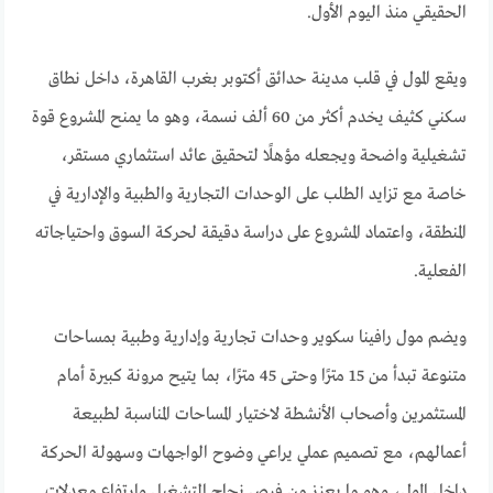
الحقيقي منذ اليوم الأول.
ويقع المول في قلب مدينة حدائق أكتوبر بغرب القاهرة، داخل نطاق
سكني كثيف يخدم أكثر من 60 ألف نسمة، وهو ما يمنح المشروع قوة
تشغيلية واضحة ويجعله مؤهلًا لتحقيق عائد استثماري مستقر،
خاصة مع تزايد الطلب على الوحدات التجارية والطبية والإدارية في
المنطقة، واعتماد المشروع على دراسة دقيقة لحركة السوق واحتياجاته
الفعلية.
ويضم مول رافينا سكوير وحدات تجارية وإدارية وطبية بمساحات
متنوعة تبدأ من 15 مترًا وحتى 45 مترًا، بما يتيح مرونة كبيرة أمام
المستثمرين وأصحاب الأنشطة لاختيار المساحات المناسبة لطبيعة
أعمالهم، مع تصميم عملي يراعي وضوح الواجهات وسهولة الحركة
داخل المول، وهو ما يعزز من فرص نجاح التشغيل وارتفاع معدلات