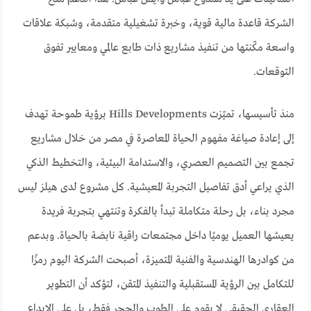
الشركة قاعدة مالية قوية، وخبرة تشغيلية متقدمة، وشبكة علاقات
واسعة مكّنتها من تنفيذ مشاريع ذات طابع عالمي ومعايير تفوق
التوقعات.
منذ تأسيسها، تميّزت Hills Developments برؤية طموحة تهدف
إلى إعادة صياغة مفهوم الحياة المعاصرة في مصر من خلال مشاريع
تجمع بين التصميم العصري، والاستدامة البيئية، والتخطيط الذكي
الذي يراعي أدق تفاصيل التجربة المعيشية. كل مشروع لدى هيلز ليس
مجرد بناء، بل رحلة متكاملة تبدأ بالفكرة وتنتهي بتجربة فريدة
يعيشها العميل يوميًا داخل مجتمعات راقية نابضة بالحياة. وبدعم
من كوادرها الهندسية والفنية المتميزة، أصبحت الشركة اليوم رمزًا
للتكامل بين الرؤية المستقبلية والتنفيذ المتقن، لتؤكد أن التطوير
العقاري الحقيقي لا يقوم على الطوب والحجر فقط، بل على الإبداع