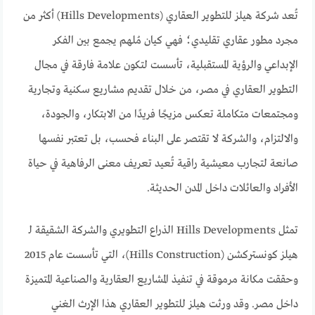
تُعد شركة هيلز للتطوير العقاري (Hills Developments) أكثر من
مجرد مطور عقاري تقليدي؛ فهي كيان مُلهم يجمع بين الفكر
الإبداعي والرؤية المستقبلية، تأسست لتكون علامة فارقة في مجال
التطوير العقاري في مصر، من خلال تقديم مشاريع سكنية وتجارية
ومجتمعات متكاملة تعكس مزيجًا فريدًا من الابتكار، والجودة،
والالتزام، والشركة لا تقتصر على البناء فحسب، بل تعتبر نفسها
صانعة لتجارب معيشية راقية تُعيد تعريف معنى الرفاهية في حياة
الأفراد والعائلات داخل المدن الحديثة.
تمثل Hills Developments الذراع التطويري والشركة الشقيقة لـ
هيلز كونستركشن (Hills Construction)، التي تأسست عام 2015
وحققت مكانة مرموقة في تنفيذ المشاريع العقارية والصناعية المتميزة
داخل مصر. وقد ورثت هيلز للتطوير العقاري هذا الإرث الغني