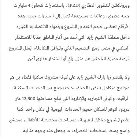
وبروتكشن للتطوير العقاري (PRD)، باستثمارات تتجاوز 4 مليارات
جنيه مصري، وعائدات مستهدفة تصل إلى 7 مليارات جنيه. هذه
الأرقام تعكس حجم الثقة في المشروع وجدواه الاقتصادية الكبيرة
داخل منطقة الشيخ زايد التي تُعد من أكثر المناطق جذبًا للاستثمار
السكني في مصر. ومع التصميم الذكي والمرافق المتكاملة، يُمثل المشروع
فرصة مميزة للباحثين عن منزل راقٍ أو استثمار عقاري آمن.
ولا يقتصر زيا بارك الشيخ زايد على كونه مشروعًا سكنيًا فقط، بل هو
مجتمع متكامل ينبض بالحياة، حيث يجمع بين الوحدات السكنية
الراقية، والمباني التجارية والإدارية التي تبلغ مساحتها 13,500 متر
مربع، لتوفر للسكان جميع الخدمات اليومية في مكان واحد. كما
يضم المشروع مناطق ترفيهية، ومساحات مخصصة للأطفال، وممشى
واسع وسط المسطحات الخضراء، ما يجعل منه وجهة مثالية