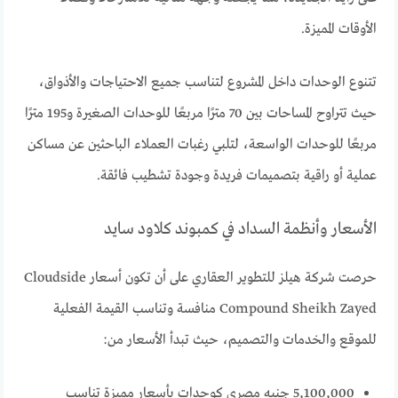
الأوقات المميزة.
تتنوع الوحدات داخل المشروع لتناسب جميع الاحتياجات والأذواق،
حيث تتراوح المساحات بين 70 مترًا مربعًا للوحدات الصغيرة و195 مترًا
مربعًا للوحدات الواسعة، لتلبي رغبات العملاء الباحثين عن مساكن
عملية أو راقية بتصميمات فريدة وجودة تشطيب فائقة.
الأسعار وأنظمة السداد في كمبوند كلاود سايد
حرصت شركة هيلز للتطوير العقاري على أن تكون أسعار Cloudside
Compound Sheikh Zayed منافسة وتناسب القيمة الفعلية
للموقع والخدمات والتصميم، حيث تبدأ الأسعار من:
5,100,000 جنيه مصري كوحدات بأسعار مميزة تناسب