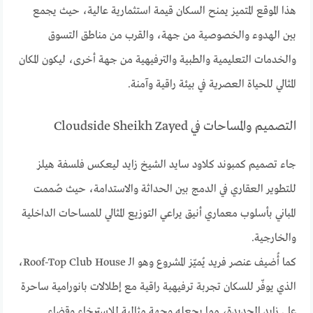
هذا الموقع المتميز يمنح السكان قيمة استثمارية عالية، حيث يجمع
بين الهدوء والخصوصية من جهة، والقرب من مناطق التسوق
والخدمات التعليمية والطبية والترفيهية من جهة أخرى، ليكون المكان
المثالي للحياة العصرية في بيئة راقية وآمنة.
التصميم والمساحات في Cloudside Sheikh Zayed
جاء تصميم كمبوند كلاود سايد الشيخ زايد ليعكس فلسفة هيلز
للتطوير العقاري في الدمج بين الحداثة والاستدامة، حيث صُممت
المباني بأسلوب معماري أنيق يراعي التوزيع المثالي للمساحات الداخلية
والخارجية.
كما أُضيف عنصر فريد يُميّز المشروع وهو الـ Roof-Top Club House،
الذي يوفّر للسكان تجربة ترفيهية راقية مع إطلالات بانورامية ساحرة
على زايد الجديدة، مما يجعله وجهة مثالية للاسترخاء وقضاء