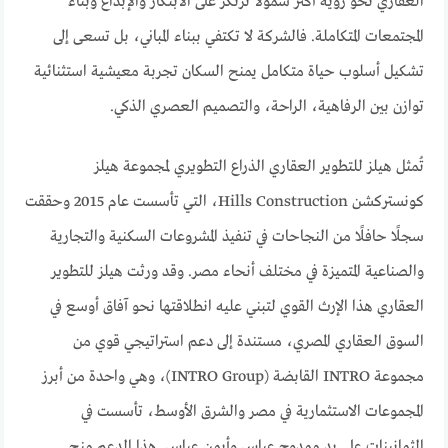
العقاري نحو رؤية أكثر شمولًا ترتكز على الابتكار والإبداع وبناء
المجتمعات المتكاملة. فالشركة لا تكتفي ببناء المباني، بل تسعى إلى
تشكيل أسلوب حياة متكامل يمنح السكان تجربة معيشية استثنائية
توازن بين الرفاهية، الراحة، والتصميم العصري الذكي.
تُمثل هيلز للتطوير العقاري الذراع التطويري لمجموعة هيلز
كونستركشن Hills Construction، التي تأسست عام 2015 وحققت
سجلًا حافلًا من النجاحات في تنفيذ المشروعات السكنية والتجارية
والصناعية المتميزة في مختلف أنحاء مصر. وقد ورثت هيلز للتطوير
العقاري هذا الإرث القوي لتبني عليه انطلاقتها نحو آفاق أوسع في
السوق العقاري المصري، مستندة إلى دعم استراتيجي قوي من
مجموعة INTRO القابضة (INTRO Group)، وهي واحدة من أبرز
المجموعات الاستثمارية في مصر والشرق الأوسط، تأسست في
الثمانينات على يد ممدوح عباس وأيمن عباس. هذا الدعم منح