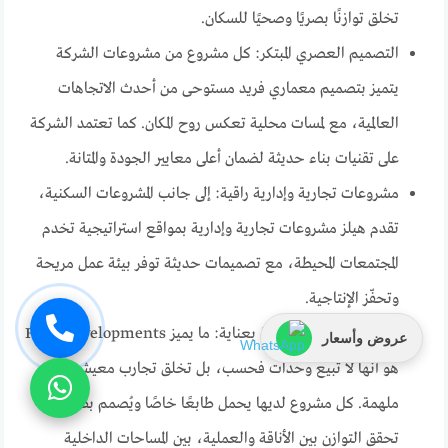
تخلق توازنًا بصريًا وصحيًا للسكان.
التصميم العصري المبتكر: كل مشروع من مشروعات الشركة
يتميز بتصميم معماري فريد مستوحى من أحدث الاتجاهات
العالمية، مع لمسات محلية تعكس روح المكان. كما تعتمد الشركة
على تقنيات بناء حديثة لضمان أعلى معايير الجودة والمتانة.
مشروعات تجارية وإدارية راقية: إلى جانب المشروعات السكنية،
تقدم هيلز مشروعات تجارية وإدارية بمواقع استراتيجية تخدم
المجتمعات المحيطة، مع تصميمات حديثة توفر بيئة عمل مريحة
وتحفّز الإنتاجية.
تجارب معيشية مصممة بعناية: ما يميز Hills Developments
عروض وأسعار
هو أنها لا تبيع وحدات فحسب، بل تخلق تجارب معيشية
ملهمة. كل مشروع لديها يحمل طابعًا خاصًا ويُصمم بطريقة
تحقق التوازن بين الأناقة والعملية، بين المساحات الداخلية