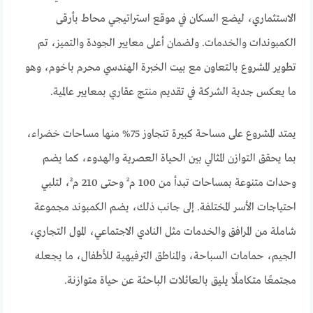
الاستثماري، ليضع السكان في موقع استراتيجي محاط بأرقى
الكمبوندات والخدمات. ولضمان أعلى معايير الجودة والتميز، تم
تطوير المشروع بالتعاون مع بيت الخبرة الهندسي محرم باخوم، وهو
ما يعكس جدية الشركة في تقديم منتج عقاري بمعايير عالمية.
يمتد المشروع على مساحة كبيرة تتجاوز 75% منها مساحات خضراء،
بما يحقق التوازن المثالي بين الحياة العصرية والهدوء، كما يضم
وحدات متنوعة بمساحات تبدأ من 100 م² وحتى 210 م²، لتلبي
احتياجات الأسر المختلفة. إلى جانب ذلك، يضم الكمبوند مجموعة
شاملة من المرافق والخدمات مثل النادي الاجتماعي، المول التجاري،
الجيم، حمامات السباحة، والمناطق الترفيهية للأطفال، ما يجعله
مجتمعًا متكاملًا يليق بالعائلات الباحثة عن حياة متوازنة.