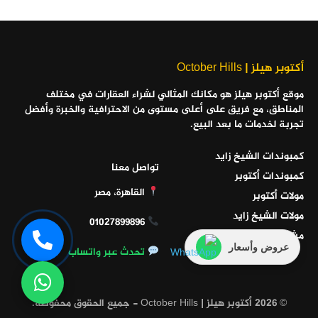
أكتوبر هيلز | October Hills
موقع أكتوبر هيلز هو مكانك المثالي لشراء العقارات في مختلف
المناطق، مع فريق على أعلى مستوى من الاحترافية والخبرة وأفضل
تجربة لخدمات ما بعد البيع.
كمبوندات الشيخ زايد
تواصل معنا
كمبوندات أكتوبر
القاهرة، مصر
مولات أكتوبر
مولات الشيخ زايد
01027899896
مشاريع الساحل الشمالي
عروض وأسعار
تحدث عبر واتساب
© 2026 أكتوبر هيلز | October Hills - جميع الحقوق محفوظة.