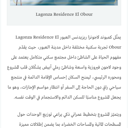
Lagonza Residence El Obour
يمثّل كمبوند لاجونزا ريزيدنس العبور Lagonza Residence El
Obour تجربة سكنية مختلفة داخل مدينة العبور، حيث يقدّم
مفهوم الحياة على الشاطئ داخل مجتمع سكني متكامل يعتمد على
وجود لاجون فيروزية واسعة وشاطئ رملي أبيض يشكّلان قلب المشروع
ومحوره الرئيسي، ليمنح السكان إحساس الإقامة الدائمة في منتجع
سياحي راقٍ دون الحاجة إلى السفر أو انتظار مواسم الإجازات، وهو ما
يجعل المشروع مناسبًا للسكن الدائم والاستجمام في الوقت نفسه.
ويتميّز المشروع بتخطيط عمراني ذكي يراعي توزيع الوحدات حول
المسطحات المائية والمساحات الخضراء بما يضمن إطلالات مميزة