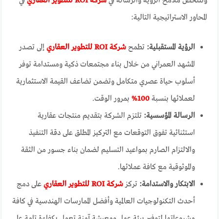
وتتلخص ملامح الرؤية والرسالة في
شركة ROI للتطوير العقاري
في
المحاور الاستراتيجية التالية:
الرؤية المستقبلية:
تطمح
شركة ROI للتطوير العقاري
إلى تصدر
المشهد العمراني من خلال بناء مجتمعات ذكية ومستدامة توفر
أسلوب حياة عصري متكامل وتضمن تضاعف القيمة الاستثمارية
لعملائها بنسبة
100%
بمرور الوقت.
الرسالة المؤسسية:
تلتزم الشركة بتقديم منتجات عقارية
استثنائية تفوق التوقعات مع التركيز المطلق على دقة التنفيذ
والالتزام الصارم بمواعيد التسليم لضمان بناء جسور من الثقة
والموثوقية مع كافة عملائها.
الابتكار والاستدامة:
تركز
شركة ROI للتطوير العقاري
على دمج
أحدث التكنولوجيات العالمية وأفضل الممارسات الهندسية في كافة
مشروعاتها لتوفير بيئة عمل ومعيشة آمنة تعمل بكفاءة تامة على