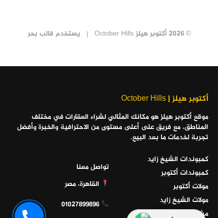
© 2026 أكتوبر هيلز October Hills
يستخدم
قالب بحر
أكتوبر هيلز | October Hills
موقع أكتوبر هيلز هو مكانك المثالي لشراء العقارات في مختلف
المناطق، مع فريق على أعلى مستوى من الاحترافية والخبرة وأفضل
تجربة لخدمات ما بعد البيع.
كمبوندات الشيخ زايد
تواصل معنا
كمبوندات أكتوبر
القاهرة، مصر
مولات أكتوبر
مولات الشيخ زايد
01027899896
مشاريع الساحل الشمالي