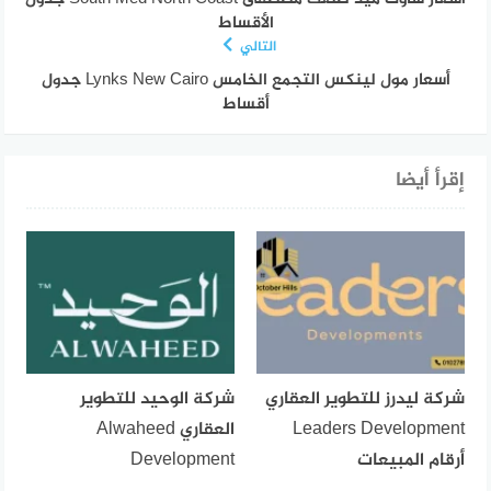
الأقساط
التالي
أسعار مول لينكس التجمع الخامس Lynks New Cairo جدول
أقساط
إقرأ أيضا
شركة ليدرز للتطوير العقاري
شركة الوحيد للتطوير
Leaders Development
العقاري Alwaheed
أرقام المبيعات
Development