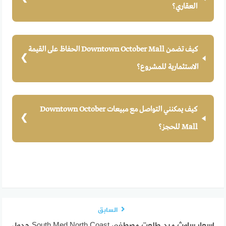
العقاري؟
كيف تضمن Downtown October Mall الحفاظ على القيمة
الاستثمارية للمشروع؟
كيف يمكنني التواصل مع مبيعات Downtown October
Mall للحجز؟
السابق
اسعار ساوث ميد طلعت مصطفى South Med North Coast جدول