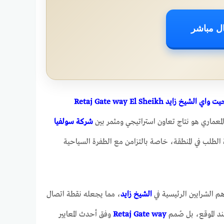
ل مباشر
فندق ريتاج جيت واي الشيخ زايد Retaj Gate way El Sheikh
المعماري هو نتاج تعاون استراتيجي ومثمر بين
شركة سولفيا
 الطلب في المنطقة، خاصة بالتزامن مع الطفرة السياحية
م الشرايين الرئيسية في
الشيخ زايد
، مما يجعله نقطة اتصال
د الموقع، بل صُمم
Retaj Gate way
وفق أحدث المعايير