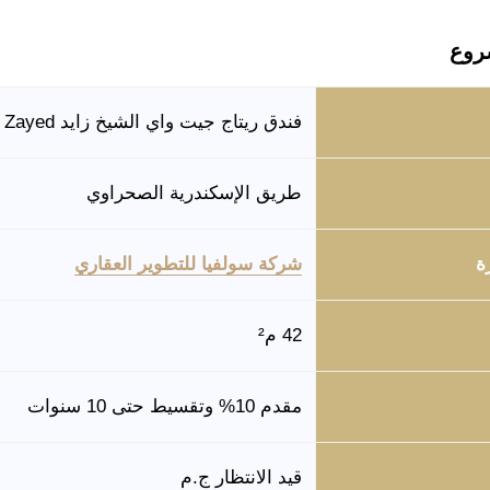
روع
فندق ريتاج جيت واي الشيخ زايد Retaj Gate way Zayed
طريق الإسكندرية الصحراوي
ة
شركة سولفيا للتطوير العقاري
42 م²
مقدم 10% وتقسيط حتى 10 سنوات
قيد الانتظار ج.م