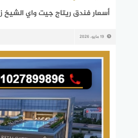
أسعار فندق ريتاج جيت واي الشيخ زايد  Gate way Zayed
19 مايو، 2026