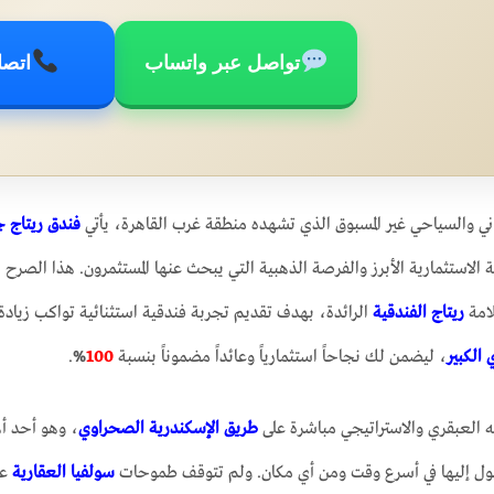
تواصل عبر واتساب
اتصا
ني والسياحي غير المسبوق الذي تشهده منطقة غرب القاهرة، يأتي
الاستثمارية الأبرز والفرصة الذهبية التي يبحث عنها المستثمرون. هذا الصرح 
امة
ريتاج الفندقية
الرائدة، بهدف تقديم تجربة فندقية استثنائية تواكب زيادة
 الكبير
، ليضمن لك نجاحاً استثمارياً وعائداً مضموناً بنسبة
100
%
.
ه العبقري والاستراتيجي مباشرة على
طريق الإسكندرية الصحراوي
، وهو أحد أه
ل إليها في أسرع وقت ومن أي مكان. ولم تتوقف طموحات
سولفيا العقارية
عن