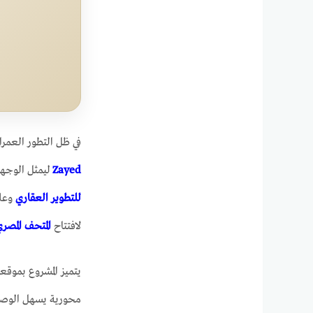
في ظل التطور العمرا
Zayed
ليمثل الوجهة 
للتطوير العقاري
وعل
لافتتاح
المتحف المصري
يتميز المشروع بموقع
محورية يسهل الوصو