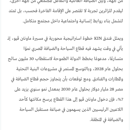
من جهة، وبين الضيافة العائلية والتفاعل المجتمعي من جهة أخرى،
ليقدم للزائرين تجربة لا تقتصر على الإقامة الفاخرة فحسب، بل تمتد
لتشمل بناء روابط إنسانية واجتماعية داخل مجتمع متكامل.
ويمثل فندق KIN خطوة استراتيجية محورية في مسيرة ماونتن ڤيو، إذ
يأتي في وقت يشهد فيه قطاع السياحة والضيافة المصري نموًا
متسارعًا، مدعومًا بخطط الدولة الطموحة لاستقطاب 30 مليون سائح
بحلول عام 2028، وبالتوسع المستمر في مشروعات البنية التحتية
والمطارات والفنادق. ومع توقعات بأن يتجاوز حجم قطاع الضيافة في
مصر 28 مليار دولار بحلول عام 2030 بمعدل نمو سنوي يزيد على
7%، فإن دخول ماونتن ڤيو إلى هذا القطاع يرسخ مكانتها كأحد
اللاعبين الرئيسيين الذين يسهمون في صياغة مستقبل السياحة
والضيافة في المنطقة.