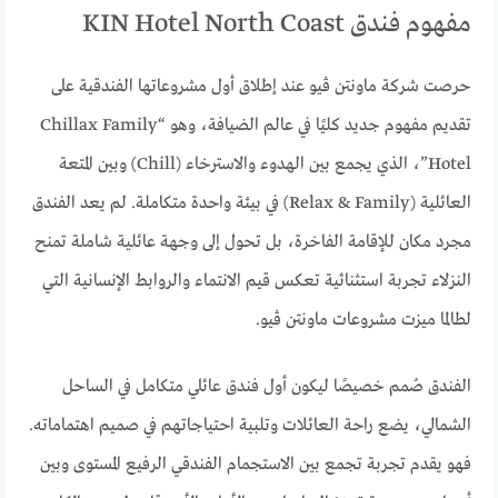
مفهوم فندق KIN Hotel North Coast
حرصت شركة ماونتن ڤيو عند إطلاق أول مشروعاتها الفندقية على
تقديم مفهوم جديد كليًا في عالم الضيافة، وهو “Chillax Family
Hotel”، الذي يجمع بين الهدوء والاسترخاء (Chill) وبين المتعة
العائلية (Relax & Family) في بيئة واحدة متكاملة. لم يعد الفندق
مجرد مكان للإقامة الفاخرة، بل تحول إلى وجهة عائلية شاملة تمنح
النزلاء تجربة استثنائية تعكس قيم الانتماء والروابط الإنسانية التي
لطالما ميزت مشروعات ماونتن ڤيو.
الفندق صُمم خصيصًا ليكون أول فندق عائلي متكامل في الساحل
الشمالي، يضع راحة العائلات وتلبية احتياجاتهم في صميم اهتماماته.
فهو يقدم تجربة تجمع بين الاستجمام الفندقي الرفيع المستوى وبين