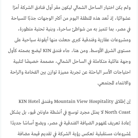
ولم يكن اختيار الساحل الشمالي ليكون مقر أول فنادق الشركة أمرًا
عشوائيًا، إذ تُعد هذه المنطقة اليوم من أكثر الوجهات جذبًا للسياحة
في مصر، بما تتميز به من شواطئ ساحرة، وبنية تحتية متطورة،
ومشروعات عقارية وفندقية كبرى جعلت منها أيقونة سياحية على
مستوى الشرق الأوسط. ومن هنا، جاء فندق KIN ليضع بصمته كأول
وجهة عائلية متكاملة في الساحل الشمالي، مصممة خصيصًا لتلبية
احتياجات الأسر الباحثة عن تجربة مميزة توازن بين الفخامة والراحة
والانتماء المجتمعي.
إن إطلاق Mountain View Hospitality وفندق KIN Hotel
North Coast لا يمثل مجرد توسع في أنشطة ماونتن ڤيو، بل يشكل
إعادة تعريف لمفهوم الضيافة الفندقية في مصر، ويضع أساسًا جديدًا
لمشروعات مستقبلية تعكس رؤية الشركة في تقديم قيمة مضافة