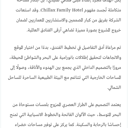
يكن الهدف مجرد إنشاء مبنى فندقي تقليدي، بل ابتكار مساحة
متكاملة تُجسد مفهوم Chillax Family Hotel. وقد استعانت
الشركة بفريق من كبار المصممين والاستشاريين المعماريين لضمان
خروج المشروع بصورة مميزة تضاهي أرقى الفنادق العالمية.
تم مراعاة أدق التفاصيل في تخطيط الفندق، بدءًا من اختيار الموقع
والاتجاهات لتحقيق إطلالات بانورامية على البحر والشواطئ المحيطة،
مرورًا بالتصميم الداخلي الذي يجمع بين الهدوء والأناقة، وصولًا إلى
المساحات الخارجية التي تتناغم مع البيئة الطبيعية الساحرة للساحل
الشمالي.
يعتمد التصميم على الطراز العصري الممزوج بلمسات مستوحاة من
البحر المتوسط، حيث الألوان الفاتحة والخطوط الانسيابية التي تمنح
إحساسًا بالرحابة والسكينة. كما يركز على توفير مساحات خضراء