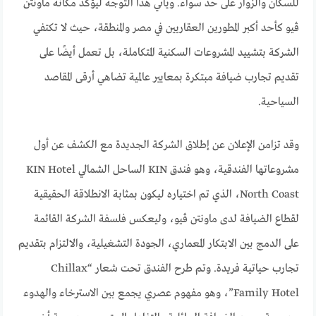
للسكان والزوار على حد سواء. ويأتي هذا التوجه ليؤكد مكانة ماونتن
ڤيو كأحد أكبر المطورين العقاريين في مصر والمنطقة، حيث لا تكتفي
الشركة بتشييد المشروعات السكنية المتكاملة، بل تعمل أيضًا على
تقديم تجارب ضيافة مبتكرة بمعايير عالمية تضاهي أرقى المقاصد
السياحية.
وقد تزامن الإعلان عن إطلاق الشركة الجديدة مع الكشف عن أول
مشروعاتها الفندقية، وهو فندق KIN الساحل الشمالي KIN Hotel
North Coast، الذي تم اختياره ليكون بمثابة الانطلاقة الحقيقية
لقطاع الضيافة لدى ماونتن ڤيو، وليعكس فلسفة الشركة القائمة
على الدمج بين الابتكار المعماري، الجودة التشغيلية، والالتزام بتقديم
تجارب حياتية فريدة. وتم طرح الفندق تحت شعار “Chillax
Family Hotel”، وهو مفهوم عصري يجمع بين الاسترخاء والهدوء