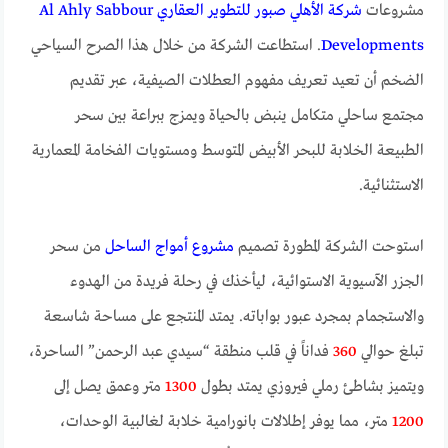
مشروعات
شركة الأهلي صبور للتطوير العقاري Al Ahly Sabbour
Developments
. استطاعت الشركة من خلال هذا الصرح السياحي
الضخم أن تعيد تعريف مفهوم العطلات الصيفية، عبر تقديم
مجتمع ساحلي متكامل ينبض بالحياة ويمزج ببراعة بين سحر
الطبيعة الخلابة للبحر الأبيض المتوسط ومستويات الفخامة المعمارية
الاستثنائية.
استوحت الشركة المطورة تصميم
مشروع أمواج الساحل
من سحر
الجزر الآسيوية الاستوائية، ليأخذك في رحلة فريدة من الهدوء
والاستجمام بمجرد عبور بواباته. يمتد المنتجع على مساحة شاسعة
تبلغ حوالي
360
فداناً في قلب منطقة “سيدي عبد الرحمن” الساحرة،
ويتميز بشاطئ رملي فيروزي يمتد بطول
1300
متر وعمق يصل إلى
1200
متر، مما يوفر إطلالات بانورامية خلابة لغالبية الوحدات،