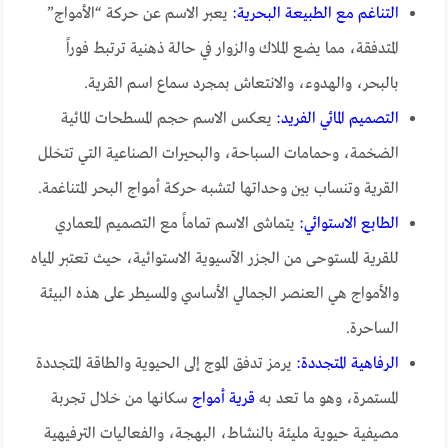
التناغم مع الطبيعة البحرية:
يعبر الاسم عن حركة “الأمواج”
المتدفقة، مما يضع الملاك والزوار في حالة ذهنية ترتبط فوراً
بالبحر، والهدوء، والانتعاش بمجرد سماع اسم القرية.
التصميم المائي الفريد:
يعكس الاسم حجم المسطحات المائية
الضخمة، وحمامات السباحة، والبحيرات الصناعية التي تتخلل
القرية وتنساب بين وحداتها لتشبه حركة أمواج البحر المتناغمة.
الطابع الاستوائي:
يتماشى الاسم تماماً مع التصميم المعماري
للقرية المستوحى من الجزر الآسيوية الاستوائية، حيث تعتبر المياه
والأمواج هي العنصر الجمالي الأساسي والمسيطر على هذه البيئة
الساحرة.
الرفاهية المتجددة:
يرمز تدفق الموج إلى الحيوية والطاقة المتجددة
المستمرة، وهو ما تعد به
قرية أمواج
سكانها من خلال تجربة
مصيفية حيوية مليئة بالنشاط، البهجة، والفعاليات الترفيهية