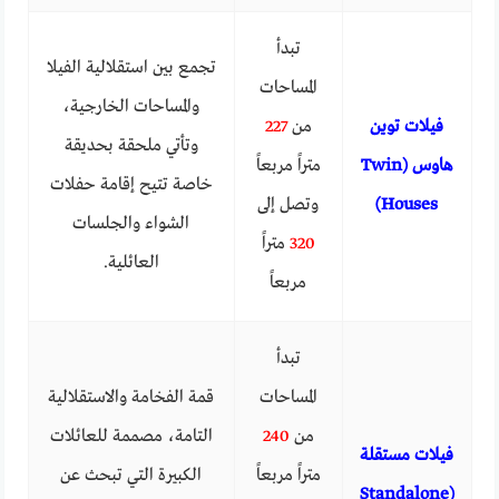
تبدأ
تجمع بين استقلالية الفيلا
المساحات
والمساحات الخارجية،
فيلات توين
من
227
وتأتي ملحقة بحديقة
هاوس (Twin
متراً مربعاً
خاصة تتيح إقامة حفلات
Houses)
وتصل إلى
الشواء والجلسات
320
متراً
العائلية.
مربعاً
تبدأ
المساحات
قمة الفخامة والاستقلالية
من
240
التامة، مصممة للعائلات
فيلات مستقلة
متراً مربعاً
الكبيرة التي تبحث عن
(Standalone