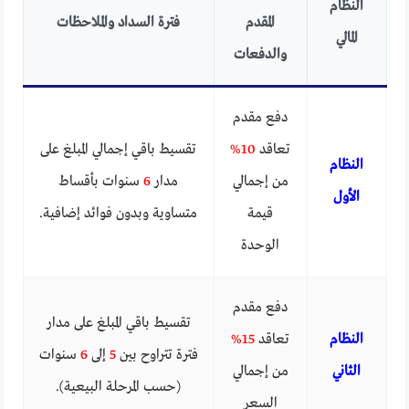
النظام
المقدم
فترة السداد والملاحظات
المالي
والدفعات
دفع مقدم
تعاقد
10%
تقسيط باقي إجمالي المبلغ على
النظام
من إجمالي
مدار
6
سنوات بأقساط
الأول
قيمة
متساوية وبدون فوائد إضافية.
الوحدة
دفع مقدم
تقسيط باقي المبلغ على مدار
النظام
تعاقد
15%
فترة تتراوح بين
5
إلى
6
سنوات
الثاني
من إجمالي
(حسب المرحلة البيعية).
السعر