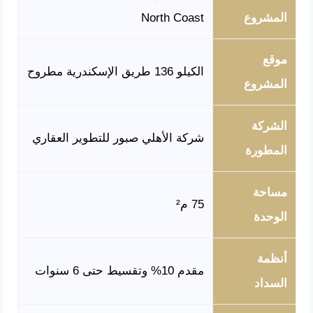
المشروع
North Coast
موقع
الكيلو 136 طريق الإسكندرية مطروح
المشروع
الشركة
شركة الأهلي صبور للتطوير العقاري
المطورة
مساحة
75 م²
الوحدة
أنظمة
مقدم 10% وتقسيط حتى 6 سنوات
السداد