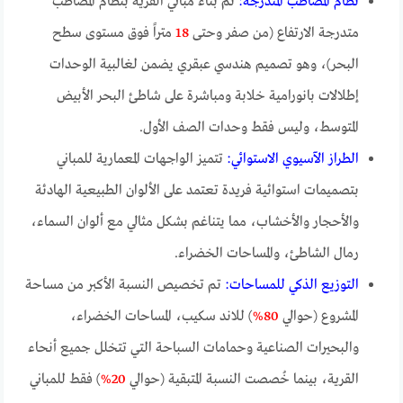
نظام المصاطب المتدرجة:
تم بناء مباني القرية بنظام المصاطب
متدرجة الارتفاع (من صفر وحتى
18
متراً فوق مستوى سطح
البحر)، وهو تصميم هندسي عبقري يضمن لغالبية الوحدات
إطلالات بانورامية خلابة ومباشرة على شاطئ البحر الأبيض
المتوسط، وليس فقط وحدات الصف الأول.
الطراز الآسيوي الاستوائي:
تتميز الواجهات المعمارية للمباني
بتصميمات استوائية فريدة تعتمد على الألوان الطبيعية الهادئة
والأحجار والأخشاب، مما يتناغم بشكل مثالي مع ألوان السماء،
رمال الشاطئ، والمساحات الخضراء.
التوزيع الذكي للمساحات:
تم تخصيص النسبة الأكبر من مساحة
المشروع (حوالي
80%
) للاند سكيب، المساحات الخضراء،
والبحيرات الصناعية وحمامات السباحة التي تتخلل جميع أنحاء
القرية، بينما خُصصت النسبة المتبقية (حوالي
20%
) فقط للمباني