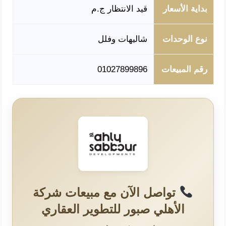
بداية الأسعار
قيد الانتظار ج.م
نوع الوحدات
شاليهات وفلل
رقم المبيعات
01027899896
تواصل الآن مع مبيعات شركة
الأهلي صبور للتطوير العقاري