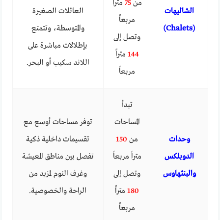
من
75
متراً
الشاليهات
العائلات الصغيرة
مربعاً
(Chalets)
والمتوسطة، وتتمتع
وتصل إلى
بإطلالات مباشرة على
144
متراً
اللاند سكيب أو البحر.
مربعاً
تبدأ
المساحات
توفر مساحات أوسع مع
وحدات
من
150
تقسيمات داخلية ذكية
الدوبلكس
متراً مربعاً
تفصل بين مناطق المعيشة
والبنثهاوس
وتصل إلى
وغرف النوم لمزيد من
180
متراً
الراحة والخصوصية.
مربعاً