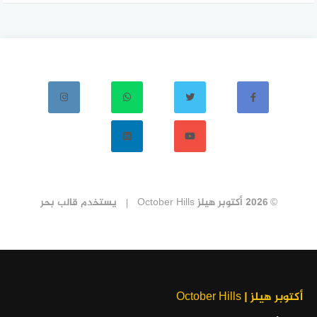
© 2026 أكتوبر هيلز October Hills
يستخدم
قالب بحر
أكتوبر هيلز | October Hills