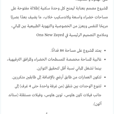
المشروع مصمم بعناية ليمنح كل وحدة سكنية إطلالة مفتوحة على
مساحات خضراء واسعة ولاندسكيب خلاب، ما يضيف بعدًا بصريًا
مريحًا للنفس ويعزز من الخصوصية والتهوية الطبيعية بين المباني،
وملامح التصميم الرئيسية في Ons New Zayed
يمتد المشروع على مساحة 84 فدانًا.
غالبية المساحة مخصصة للمسطحات الخضراء والمرافق الترفيهية،
بينما تشغل المباني نسبة أقل لتحقيق التوازن.
تتكون العمارات من طابق أرضي بالإضافة إلى طابقين متكررين.
تتنوع الوحدات بين شقق (من غرفة واحدة حتى 4 غرف) إلى
جانب فيلات تاون هاوس، توين هاوس، وفيلات مستقلة (ستاند
ألون).