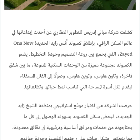
كشفت شركة مباني إدريس للتطوير العقاري عن أحدث إبداعاتها في
عالم السكن الراقي، بإطلاق كمبوند أُنس زايد الجديدة Ons New
Zayed، الذي يجمع بين روعة التصميم وجودة التخطيط. يضم
الكمبوند مجموعة مميزة من الوحدات السكنية المتنوعة، ما بين شقق
فاخرة، وتاون هاوس، وتوين هاوس، وصولًا إلى الفلل المستقلة،
ليقدم لكل أسرة المساحة التي تناسب نمط حياتها وتطلعاتها.
حرصت الشركة على اختيار موقع استراتيجي بمنطقة الشيخ زايد
الجديدة، ليحظى سكان الكمبوند بسهولة الوصول إلى كل ما
يحتاجونه من خدمات ومرافق أساسية وترفيهية في دقائق معدودة،
مما ينعكس بشكل مباشر على راحتهم النفسية وجودة حياتهم