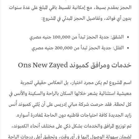
الحجز بمقدم بسيط، مع إمكانية تقسيط باقي المبلغ على عدة سنوات
بدون أي فوائد، وتفاصيل الحجز المبدئي في المشروع:
الشقق: جدية الحجز تبدأ من 100,000 جنيه مصري
الفلل: جدية الحجز تبدأ من 200,000 جنيه مصري
خدمات ومرافق كمبوند Ons New Zayed
اسم المشروع لم يكن مجرد اختيار، بل انعكاس حقيقي لتجربة
معيشية استثنائية يشعر خلالها السكان بالراحة والسكينة والأنس في
كل لحظة. فقد حرصت شركة مباني إدريس على أن يُلبّي كمبوند أُنس
زايد الجديدة كافة احتياجات قاطنيه دون الحاجة لمغادرة أسواره.
تم توزيع المرافق والخدمات بشكل ذكي على مختلف أنحاء الكمبوند،
لضمان سهولة الوصول إليها في أي وقت، وتحقيق أعلى درجات الراحة