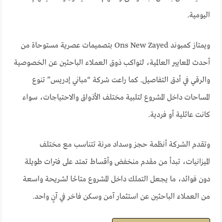
اليومية.
ويمتاز كمبوند Ons New Zayed بتصميمات عصرية مستوحاة من
أحدث المعايير العالمية، لتواكب ذوق العملاء الباحثين عن الخصوصية
والرقي في أدق التفاصيل. كما راعت شركة “مباني إدريس” تنوع
المساحات داخل المشروع لتلبية مختلف الأذواق والاحتياجات، سواء
كانت عائلية أو فردية.
وتقدم الشركة أنظمة حجز وسداد مرنة تتناسب مع مختلف
الميزانيات، تبدأ من مقدم منخفض وأقساط تمتد على فترات طويلة
دون فوائد، ما يجعل التملك داخل المشروع متاحًا لشريحة واسعة
من العملاء الباحثين عن استثمار آمن وسكن فاخر في آنٍ واحد.