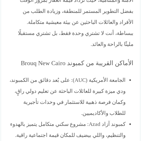
الآمنة والمتنامية، حيث تزداد قيمة العقار بمرور الوقت
بفضل التطوير المستمر للمنطقة، وزيادة الطلب من
الأفراد والعائلات الباحثين عن بيئة معيشية متكاملة.
ببساطة، أنت لا تشتري وحدة فقط، بل تشتري مستقبلًا
مليئًا بالراحة والعائد.
الأماكن القريبة من كمبوند Brouq New Cairo
الجامعة الأمريكية (AUC): على بُعد دقائق من الكمبوند،
ودي ميزة كبيرة للعائلات الباحثة عن تعليم دولي راقٍ،
وكمان فرصة ذهبية للاستثمار في وحدات تأجيرية
للطلاب والأكاديميين.
كمبوند آزاد Azad: مشروع سكني متكامل يتميز بالهدوء
والتنظيم، واللي بيضيف للمكان قيمة اجتماعية راقية.