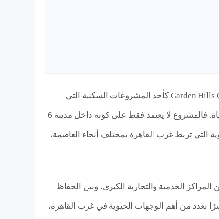
في قلب التوسعات الشمالية بمدينة 6 أكتوبر، يبرز كمبوند جاردن هيلز أكتوبر Garden Hills October كأحد المشروعات السكنية التي
تعكس مفهوم السكن المتوازن بين الموقع الاستراتيجي، وتنوع الوحدات، وجودة الحياة. فالمشروع لا يعتمد فقط على كونه داخل مدينة 6
ية التي تربط غرب القاهرة بمختلف أنحاء العاصمة،
 المراكز الخدمية والتجارية الكبرى، وبين الحفاظ
شرًا بعدد من أهم الوجهات الحيوية في غرب القاهرة،