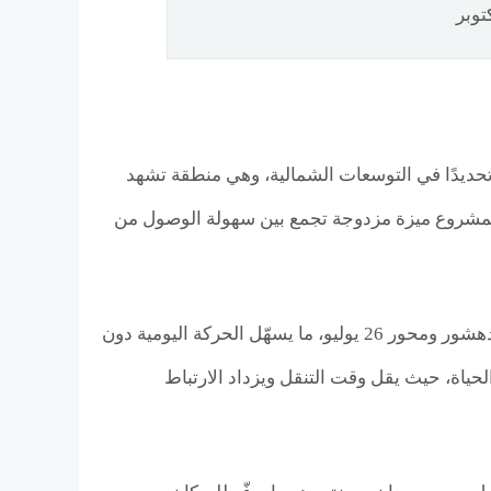
توبر
وند جاردن هيلز أكتوبر من كونه يقع داخل نطاق مدينة 6 أكتوبر وتحديدًا في التوسعات الشمالية، وهي منطقة تشهد
منح المشروع ميزة مزدوجة تجمع بين سهولة الوصول من
الموقع يضع السكان على مقربة مباشرة من شبكة طرق ومحاور رئيسية، مثل وصلة دهشور ومحور 26 يوليو، ما يسهّل الحركة اليومية دون
ياة، حيث يقل وقت التنقل ويزداد الارتباط