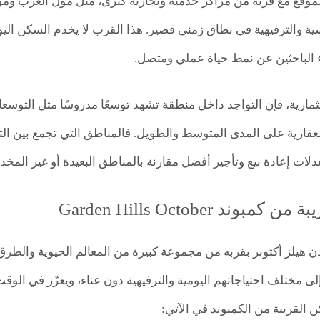
الموقع مع قربه من مراكز خدمية وتجارية كبرى، مثل مول العرب ومو
سية والترفيهية في نطاق زمني قصير. هذا القرب لا يخدم السكن ا
 الباحثين عن نمط حياة عملي ومتصل.
عقارية على المدى المتوسط والطويل. فالمناطق التي تجمع بين ا
ات إعادة بيع وتأجير أفضل مقارنة بالمناطق البعيدة أو غير المخد
بوند Garden Hills October
ردن هيلز أكتوبر بقربه من مجموعة كبيرة من المعالم الحيوية والطر
ى مختلف احتياجاتهم اليومية والترفيهية دون عناء، ويعزّز في الوق
كن القريبة من الكمبوند في الآتي: