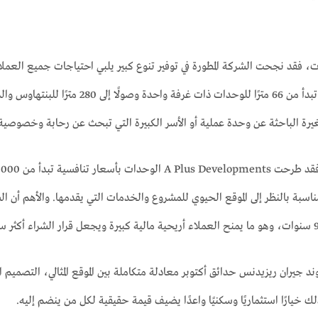
، فقد نجحت الشركة المطورة في توفير تنوع كبير يلبي احتياجات جميع العم
فاخر، مع مساحات تبدأ من 66 مترًا للو
رة الباحثة عن وحدة عملية أو الأسر الكبيرة التي تبحث عن رحابة وخصوصية 
د جيران ريزيدنس حدائق أكتوبر معادلة متكاملة بين الموقع المثالي، التصمي
ك خيارًا استثماريًا وسكنيًا واعدًا يضيف قيمة حقيقية لكل من ينضم إليه.