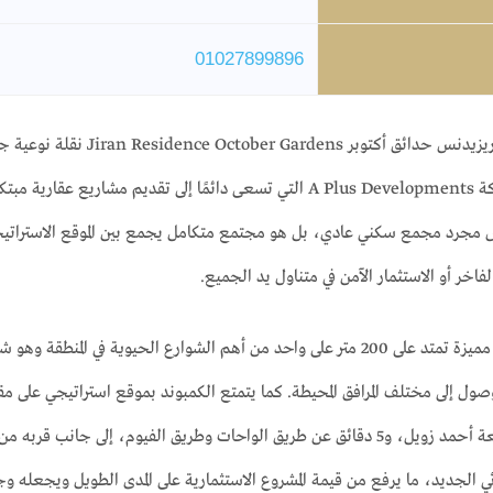
01027899896
يمثل كمبوند جيران ريزيدنس 
أحدث إصدارات شركة A Plus Developments التي تسعى دائمًا إلى تق
 مجرد مجمع سكني عادي، بل هو مجتمع متكامل يجمع بين الموقع الاستراتيجي، 
خر أو الاستثمار الآمن في متناول يد الجميع.
يأتي المشروع بواجهة مميزة تمتد على 200 متر على واحد من أهم الشوارع الحي
ئي الجديد، ما يرفع من قيمة المشروع الاستثمارية على المدى الطويل ويجعله