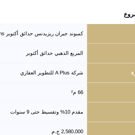
روع
كمبوند جيران ريزيدنس حدائق أكتوبر Jiran Residence October Gardens
المربع الذهبي حدائق أكتوبر
ة
شركة A Plus للتطوير العقاري
66 م²
مقدم 10% وتقسيط حتى 9 سنوات
2,580,000 ج.م