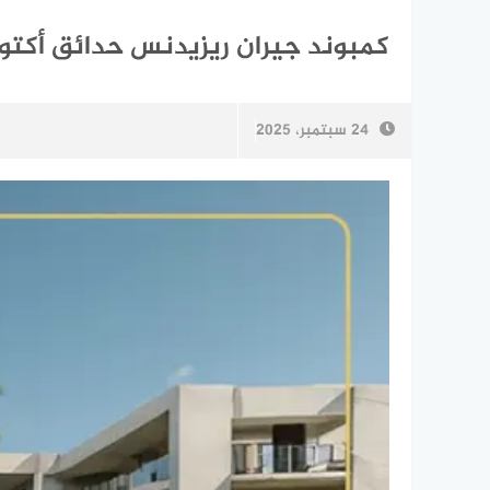
كمبوند جيران ريزيدنس حدائق أكتوبر n Residence October Gardens
24 سبتمبر، 2025