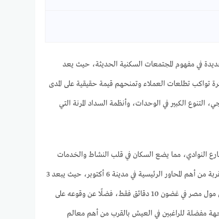
حدائق أكتوبر Jiran Residence October Gardens نقلة نوعية جديدة في مفهوم المجتمعات السكنية الحديثة، حيث يعد
ديم مشاريع عقارية مبتكرة تواكب تطلعات العملاء وتمنحهم قيمة حقيقية على المدى
التنوع الكبير في الوحدات، وأنظمة السداد المرنة التي
وية في المنطقة وهو شارع النوادي، مما يضع السكان في قلب النشاط والخدمات
ويمنحهم سهولة الوصول إلى مختلف المرافق المحيطة. كما يتمتع الكمبوند بموقع استراتيجي على مقربة من أهم المحاور الرئيسية في مدينة 6 أكتوبر، حيث يبعد 3
دقائق فقط عن جامعة أحمد زويل، و5 دقائق عن طريق الواحات وطريق الفيوم، إلى جانب قربه من مول مصر في غضون 10 دقائق فقط، فضلًا عن وقوعه على
 وجهة مفضلة للراغبين في العيش بالقرب من أهم معالم