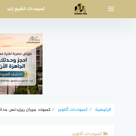
لتجاوز
كمبوندات الشيخ زايد
لى
لمحتوى
الرئيسية
⁄
كمبوندات أكتوبر
⁄
كمبوند جيران ريزيدنس حدائق أكتوبر October Gardens
كمبوندات أكتوبر