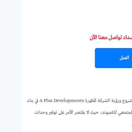
سداد تواصل معنا الآن
اتصل
لم يكن اختيار اسم “جيران Jiran Residence” مجرد صدفة، بل جاء ليعبر بوضوح عن فلسفة المشروع ورؤية الشركة المطورة A Plus Developments في بناء
لمجتمعي للكمبوند، حيث لا يقتصر الأمر على توفير وحدات