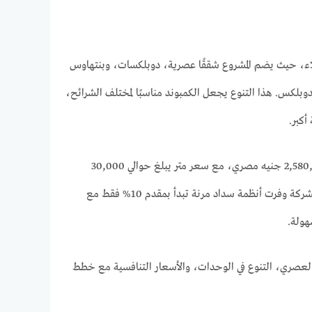
لاء، حيث يضم المشروع شققًا عصرية، دوبلكسات، وبنتهاوس
حدات ذات غرفة واحدة وصولًا إلى 280 مترًا للبنتهاوس والدوبلكس. هذا التنوع يجعل الكمبوند مناسبًا لمختلف الشرائح،
أكبر.
وبالنسبة للأسعار، فقد طرحت A Plus Developments الوحدات بأسعار تنافسية تبدأ من 2,580,000 جنيه مصري، مع سعر متر يبلغ حوالي 30,000
جنيه، وهي أسعار مناسبة بالنظر إلى الموقع الحيوي للمشروع والخدمات التي يقدمها. والأهم أن الشركة وفرت أنظمة سداد مرنة تبدأ بمقدم 10% فقط مع
م العصري، التنوع في الوحدات، والأسعار التنافسية مع خطط