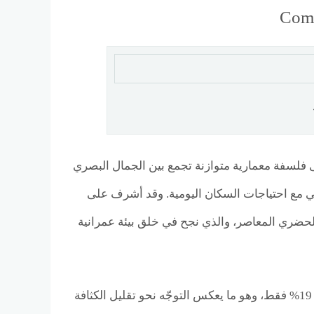
ايد على فلسفة معمارية متوازنة تجمع بين الجمال البصري
 مع احتياجات السكان اليومية. وقد أشرف على
حضري المعاصر، والذي نجح في خلق بيئة عمرانية
تمتد وحدات الكمبوند على مساحة إجمالية تبلغ نحو 15 فدانًا، مع نسبة بنائية لا تتجاوز 19% فقط، وهو ما يعكس التوجّه نحو تقليل الكثافة