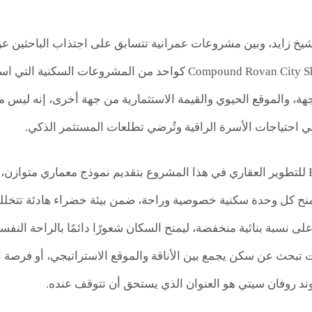
يخ زايد، وبين مشروعات عمرانية تتسابق على اجتذاب الباحثين عن
زايد Compound Rovan City Sheikh Zayed كواحد من المشرو
، والموقع الحيوي والقيمة الاستثمارية من جهة أخرى، إنه ليس م
بي احتياجات الأسرة الراقية وتُرضي تطلعات المستثمر الذكي.
وتقوم شركة EPD للتطوير العقاري في هذا المشروع بتقديم نموذج معماري مت
ح كل وحدة سكنية خصوصية وراحة، ضمن بيئة خضراء هادئة تتخللها
لى نسبة بنائية منخفضة، ليمنح السكان شعورًا دائمًا بالراحة النف
ت تبحث عن سكن يجمع بين الأناقة والموقع الاستراتيجي، أو فرصة
وند روفان سيتي هو العنوان الذي يستحق أن تتوقف عنده.