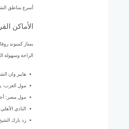
أسرع مناطق الشيخ
الأماكن الق
يمتاز كمبوند روف
الراحة وسهولة ال
هايبر وان الش
مول العرب: يبعد نحو 10 دقائق فقط، ويُعد من أك
مول مصر: أحد
النادي الأهلي 
زد بارك الشيخ