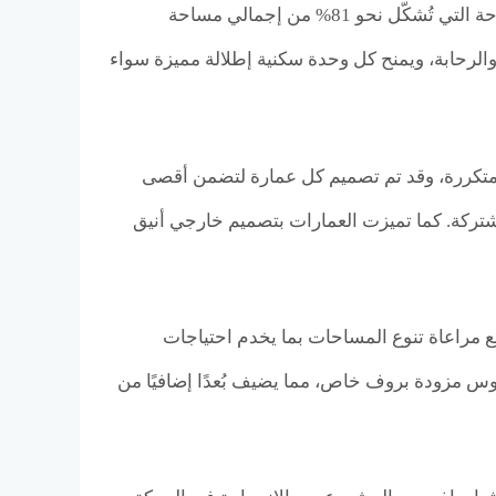
العمرانية وإعطاء الأولوية للمساحات الخضراء والمسطحات المائية والبلازات المفتوحة التي تُشكّل نحو 81% من إجمالي مساحة
والرحابة، ويمنح كل وحدة سكنية إطلالة مميزة سواء
 19 عمارة سكنية، يتألّف كل مبنى منها من دور أرضي + 5 طوابق متكررة، وقد تم تصميم كل عمارة لتضمن أقصى
ركة. كما تميزت العمارات بتصميم خارجي أنيق
مع مراعاة تنوع المساحات بما يخدم احتياجات
اوس مزودة بروف خاص، مما يضيف بُعدًا إضافيًا من