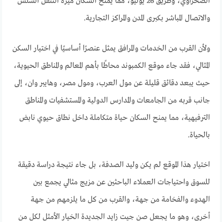
الصحراوي، وطريق 26 يوليو، مما يمنح السكان ميزة التنقل السلس
والاتصال المباشر بكبرى المدن والمراكز التجارية.
ولأن القرب من الخدمات والمرافق يمثل عنصرًا أساسيًا في اختيار السكن
المثالي، فقد جاء موقع الكمبوند محاطًا بأهم المعالم والمناطق الحيوية،
حيث يبعد دقائق قليلة عن مول العرب، ومول مصر، وهايبر وان، إلى
جانب قربه من الجامعات والمدارس الدولية والمستشفيات والمناطق
الترفيهية، مما يمنح السكان حياة متكاملة داخل نطاق حيوي نابض
بالحياة.
اختيار هذا الموقع لم يكن وليد الصدفة، بل جاء نتيجة دراسة دقيقة
للسوق واحتياجات العملاء الباحثين عن مزيج مثالي يجمع بين
الهدوء والفخامة من جهة، والقرب من كل ما يلزمهم من جهة
أخرى، وهو ما يجعل صن جيت زايد الجديدة الخيار الأمثل لكل من