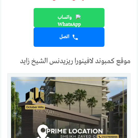
واتساب
اتصل
موقع كمبوند لافينورا ريزيدنس الشيخ زايد