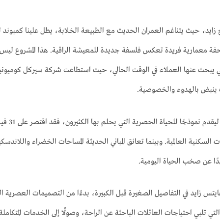
Sheikh Z كتحفة معمارية فريدة تعكس فلسفة جديدة للمعيشة الراقية. هذا المش
ف ينبض بالهدوء والخصوصية.
جاء تصمي
ت السكنية العالمية. وبينما تعانق المباني الحديثة المساحات الخضراء واللاندس
ًا عن صخب الحياة اليومية.
يتس زايد في التفاصيل الصغيرة قبل الكبيرة، بدءًا من التصميمات العصرية الت
لتي تلبي احتياجات العائلات الباحثة عن الراحة، وصولًا إلى الخدمات المتكامل