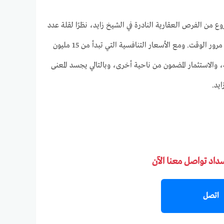
وع من الفرص العقارية النادرة في الشيخ زايد، نظرًا لقلة عدد
الفلل وتسليمها خلال عام واحد فقط، وهو ما يضمن للمستثمرين عوائد سريعة وقيمة متزايدة مع مرور الوقت. ومع الأسعار التنافسية التي تبدأ من 15 مليون
 والاستثمار المضمون من ناحية أخرى، وبالتالي يجسد المعنى
يد.
سداد تواصل معنا الآن
اتصل