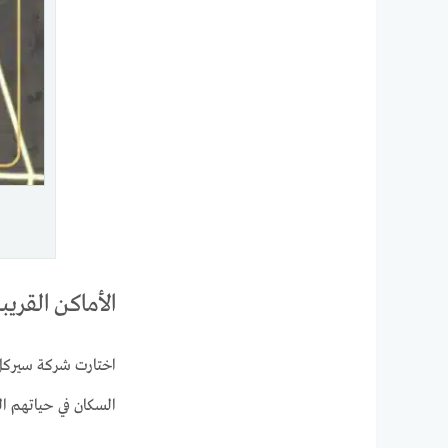
الأماكن القريبة من  El Sheikh Zayed
اختارت شركة سيركل ك
السكان في حياتهم ال