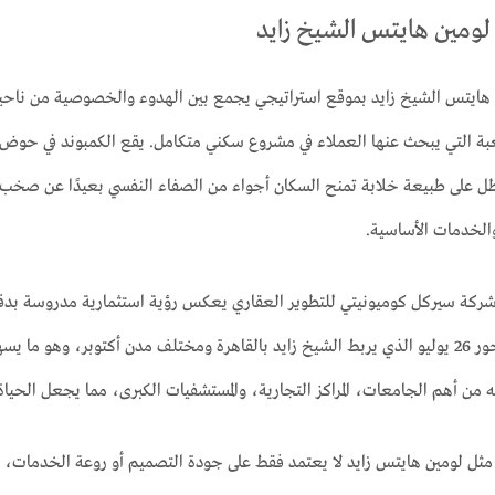
لومين هايتس الشيخ زايد
 هايتس الشيخ زايد بموقع استراتيجي يجمع بين الهدوء والخصوصية من ناحي
ل على طبيعة خلابة تمنح السكان أجواء من الصفاء النفسي بعيدًا عن صخب 
 والخدمات الأساسية.
 شركة سيركل كوميونيتي للتطوير العقاري يعكس رؤية استثمارية مدروسة بدقة،
الاستراتيجية مثل محور 26 يوليو الذي يربط الشيخ زايد بالقاهرة ومختلف مدن أكتوبر
ه من أهم الجامعات، المراكز التجارية، والمستشفيات الكبرى، مما يجعل الحياة 
 مثل لومين هايتس زايد لا يعتمد فقط على جودة التصميم أو روعة الخدمات، ب