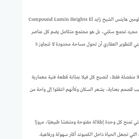
في قلب مدينة الشيخ زايد، حيث يتناغم العمران الحديث مع الطبيعة الخلابة، يطل علينا كمبوند لومين هايتس الشيخ زايد Compound Lumin Heights El
روع ليس مجرد تجمع سكني، بل هو مجتمع متكامل يضم كل عناصر
الراحة والرفاهية التي يبحث عنها العملاء في الوقت الحالي، حيث استطاعت شركة سيركل كوميونيتي للتطوير العقاري أن تحول مساحة محدودة لا تتجاوز 5
م المشروع ليقدم نموذجًا للحياة الحصرية التي يحلم بها الكثيرون، فقد اقتصر على 31 فيلا منفصلة فقط، لتصبح كل فيلا بمثابة قطعة فنية معمارية
كيب المصمم بعناية، يشعر السكان وكأنهم انتقلوا إلى واحة من
ي تمنح كل وحدة إطلالة مفتوحة ومتنفسًا طبيعيًا، مرورًا
ة التي تجعل الحياة داخل الكمبوند أكثر سهولة ورفاهية.