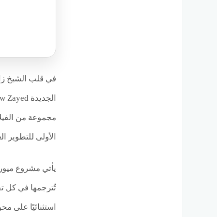
في قلب الشيخ زايد
مجموعة من الفيلا
الأولى للتطوير العقاري Al-Oula Developments التي لطالما تميّزت بمشروعاتها ال
تُترجمها في كل تف
استثنائيًا على م