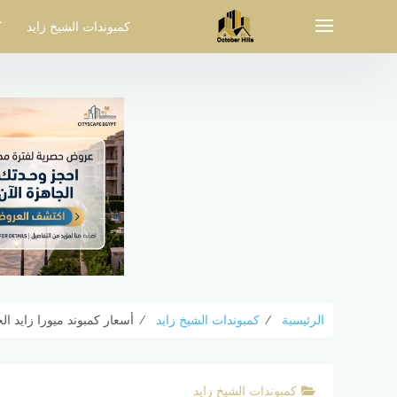
لتجاوز
لى
كمبوندات الشيخ زايد
ك
لمحتوى
الرئيسية
⁄
كمبوندات الشيخ زايد
⁄
أسعار كمبوند ميورا زايد الجديدة w Zayed
كمبوندات الشيخ زايد