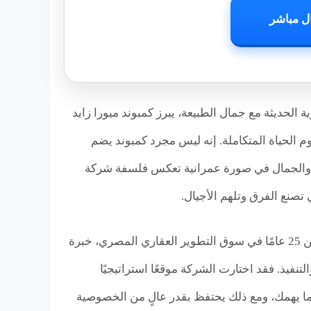
ل مباشر
 الحديثة مع جمال الطبيعة، يبرز كمبوند ميورا زايد
يد رسم مفهوم الحياة المتكاملة. إنه ليس مجرد كمبوند يضم
حة والجمال في صورة عمرانية تعكس فلسفة شركة
يأتي مشروع ميورا زايد الجديدة ليكون انعكاسًا واضحًا لخبرة الشركة الممتدة لأكثر من 25 عامًا في سوق التطوير العقاري المصري، خبرة
نفيذ. فقد اختارت الشركة موقعًا استراتيجيًا
 ما يهمك، ومع ذلك يحتفظ بقدر عالٍ من الخصوصية