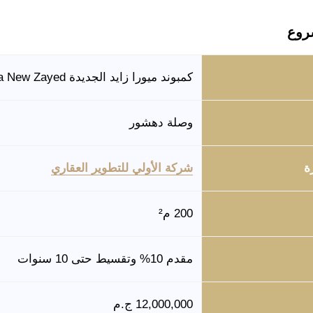
روع
كمبوند ميورا زايد الجديدة Miura New Zayed
وصلة دهشور
ة
شركة الأولي للتطوير العقاري
200 م²
مقدم 10% وتقسيط حتى 10 سنوات
12,000,000 ج.م