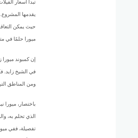
ميورا حلمًا في مت
إن كمبوند ميورا 
في الشيخ زايد. ف
ومن المناطق الترف
باختصار، ميورا ن
تفصيلة، ففي ميورا