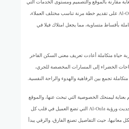
وهو رقم يعد تنافسيًا للغاية مقارنة بالموقع والتصميم ومستوى الخدمات التي
يقدمها المشروع. أما من حيث أنظمة السداد، فقد حرصت شركة Al-Oula Developments على تقديم خطة مرنة تناسب مختلف العملاء،
دم يبدأ من 10% فقط مع تقسيط مريح يصل إلى 10 سنوات كاملة بأقساط متساوية، مما يجعل امتلاك فيلا في
بة حياة متكاملة أعادت تعريف معنى السكن الفاخر
مساحات الخضراء إلى المسارات المخصصة للجري،
متكاملة تجمع بين الرفاهية والهدوء والراحة النفسية.
 بعناية ليمنحك الخصوصية التي تبحث عنها، والموقع
الذي تحلم به، والراحة التي تستحقها. إنه المشروع الذي يجمع بين الفكر العمراني الحديث ورؤية Al-Oula التي تضع العميل في قلب كل
كل معانيها، حيث التفاصيل تصنع الفارق، والرقي يبدأ