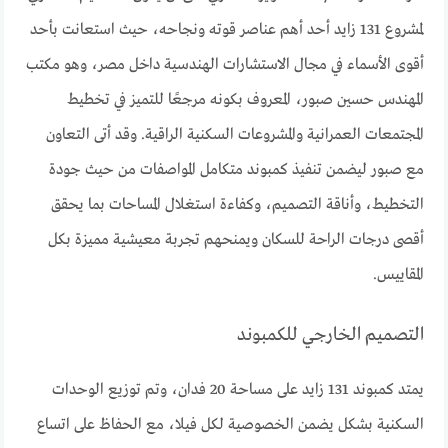
لمشروع 131 زايد أحد أهم عناصر قوته ونجاحه، حيث استعانت بأحد
أقوى الأسماء في مجال الاستشارات الهندسية داخل مصر، وهو مكتب
المهندس حسين صبور، المعروف بكونه مرجعًا للتميز في تخطيط
المجتمعات العمرانية والمشروعات السكنية الراقية. وقد أتى التعاون
مع صبور ليضمن تنفيذ كمبوند متكامل المواصفات من حيث جودة
التخطيط، وأناقة التصميم، وكفاءة استغلال المساحات بما يحقق
أقصى درجات الراحة للسكان ويمنحهم تجربة معيشية مميزة بكل
المقاييس.
التصميم الخارجي للكمبوند
يمتد كمبوند 131 زايد على مساحة 20 فدان، وتم توزيع الوحدات
السكنية بشكل يضمن الخصوصية لكل فيلا، مع الحفاظ على اتساع