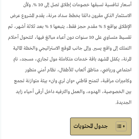
أسعار تنافسية تسبقها خصومات إطلاق تصل إلى 10 %. ولأن
الاستثمار الذكي مقرون دائمًا بخطط سداد مرنة، يقدم المشروع عرض
الإطلاق بواقع 5 % مقدم حجز فقط، يتبعها 5 % بعد ثلاثة أشهر، ثم
تقسيط متساوي على 10 سنوات دون أعباء مبالغ فيها، لتتحول أحلام
التملك إلى واقع يسير. وإلى جانب الموقع الاستراتيجي والخطة المالية
المرنة، يكمّل المشهد باقة خدمات متكاملة مول تجاري، مسجد، نادٍ
اجتماعي ورياضي، مناطق ألعاب للأطفال، نظام أمني متطور
وكاميرات مراقبة، لتمنح قاطني «وان ثري وان» بيئة متوازنة تجمع
بين الخصوصية، الهدوء، والعمل والترفيه داخل أرقى أحياء زايد
الجديدة.
جدول المحتويات