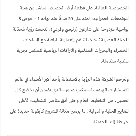
الخصوصية العالية. على قطعة أرض تخصيص مباشر من هيئة
المجتمعات العمرانية، تمتد على 20 فدانًا عند بوابة 1 – حوض 8
بواجهة مزدوجة على شارعين (رئيسي وفرعي)، تتجسّد رؤية مُحدّثة
للحياة العصرية؛ حيث تتناغم المعمارية الراقية مع المساحات
الخضراء والبحيرات الصناعية والتراكات الرياضية لتعكس تجربة
سكنية متكاملة.
وتترجم الشركة هذه الرؤية بالاستعانة بأحد أكبر الأسماء في عالم
الاستشارات الهندسية—مكتب صبور—الذي يضمن أن يخضع كل
تفصيل، من التخطيط العام وحتى أدق عناصر التشطيب، لأعلى
المعايير المحلية والدولية، ما يرسّخ مكانة المشروع كأيقونة جديدة على
خريطة زايد الحديثة.