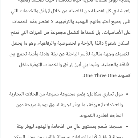
بعناية ليوفر لسكانه تجربة حياة متكاملة، حيث تتجسد رفاهية
المعيشة في كل تفصيلة من تفاصيله من خلال المرافق والخدمات التي
تلبي جميع احتياجاتهم اليومية والترفيهية. لا تقتصر هذه الخدمات
على الأساسيات، بل تتعداها لتشمل مجموعة من المميزات التي تمنح
السكان شعورًا دائمًا بالراحة والخصوصية والرفاهية، وهو ما يجعل
الكمبوند وجهة مثالية للأسر الباحثة عن بيئة هادئة وآمنة تجمع بين
الأناقة والعملية، وفيما يلي أبرز المرافق والخدمات المتوفرة داخل
كمبوند One Three One:
مول تجاري متكامل: يضم مجموعة متنوعة من المحلات التجارية
والعلامات المعروفة، ما يوفر تجربة تسوق يومية مريحة دون
الحاجة لمغادرة الكمبوند.
مسجد: صُمم بمستوى عالٍ من الفخامة والهدوء ليوفر بيئة
روحانية راقية لأداء العبادات بسهولة بالقرب من محل السكن.