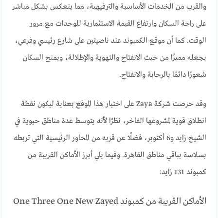
والقرب من الخدمات الأساسية والترفيهية، مما ينعكس بشكل مباشر
على راحة السكان وارتفاع القيمة الاستثمارية للوحدات مع مرور
الوقت. كما أن موقع الكمبوند عند ناصيتين على شارع رئيسي وفرعي،
يجعله مميزًا من حيث الانفتاح والتهوية والإطلالة، ويمنح السكان
شعورًا دائمًا بالرحابة والانفتاح.
وقد حرصت شركة Zaya على اختيار هذا الموقع بعناية ليكون نقطة
انطلاق قوية لمشروعها الفاخر، نظرًا لأنه يتوسط عدة مناطق حيوية في
الشيخ زايد و6 أكتوبر، فضلًا عن قربه من المحاور الرئيسية التي تربطه
بسلاسة بباقي مناطق القاهرة. وفيما يلي أبرز الأماكن القريبة من
كمبوند 131 زايد:
الأماكن القريبة من كمبوند One Three One New Zayed