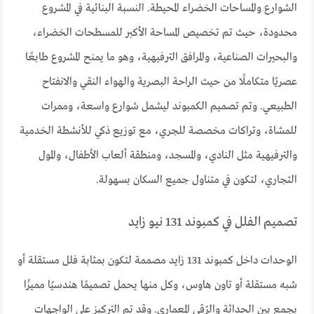
الشوارع والمساحات الخضراء المحيطة. النسبة البنائية في المشروع
محدودة، حيث تم تخصيص المساحة الأكبر للمسطحات الخضراء،
والبحيرات الصناعية، والمرافق الترفيهية، وهو ما يمنح المشروع طابعًا
عصريًا متكاملًا من حيث الراحة البصرية والهواء النقي والانفتاح
الطبيعي. وتم تصميم الكمبوند ليشمل شوارع واسعة، وممرات
للمشاة، وتراكات مخصصة للجري، مع توزيع ذكي للأنشطة الخدمية
والترفيهية مثل النادي، والمسجد، ومنطقة ألعاب الأطفال، والمول
التجاري، لتكون في متناول جميع السكان بسهولة.
تصميم الفلل في كمبوند 131 نيو زايد
الوحدات داخل كمبوند 131 زايد مصممة لتكون بمثابة فلل مستقلة أو
شبه مستقلة أو تاون هاوس، وكل منها يحمل تصميمًا هندسيًا مميزًا
يجمع بين الحداثة والرُقي المعماري. وقد تم التركيز على الواجهات