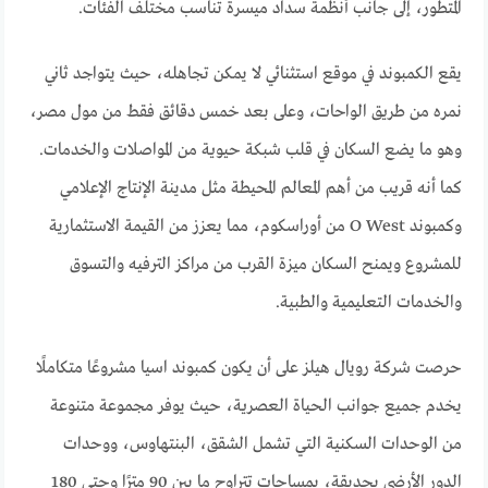
المتطور، إلى جانب أنظمة سداد ميسرة تناسب مختلف الفئات.
يقع الكمبوند في موقع استثنائي لا يمكن تجاهله، حيث يتواجد ثاني
نمره من طريق الواحات، وعلى بعد خمس دقائق فقط من مول مصر،
وهو ما يضع السكان في قلب شبكة حيوية من المواصلات والخدمات.
كما أنه قريب من أهم المعالم المحيطة مثل مدينة الإنتاج الإعلامي
وكمبوند O West من أوراسكوم، مما يعزز من القيمة الاستثمارية
للمشروع ويمنح السكان ميزة القرب من مراكز الترفيه والتسوق
والخدمات التعليمية والطبية.
حرصت شركة رويال هيلز على أن يكون كمبوند اسيا مشروعًا متكاملًا
يخدم جميع جوانب الحياة العصرية، حيث يوفر مجموعة متنوعة
من الوحدات السكنية التي تشمل الشقق، البنتهاوس، ووحدات
الدور الأرضي بحديقة، بمساحات تتراوح ما بين 90 مترًا وحتى 180