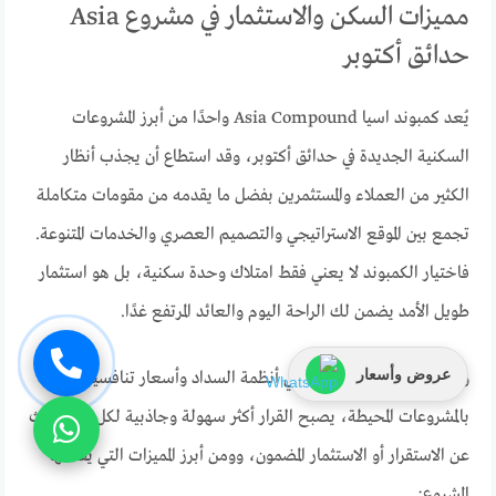
مميزات السكن والاستثمار في مشروع Asia
حدائق أكتوبر
يُعد كمبوند اسيا Asia Compound واحدًا من أبرز المشروعات
السكنية الجديدة في حدائق أكتوبر، وقد استطاع أن يجذب أنظار
الكثير من العملاء والمستثمرين بفضل ما يقدمه من مقومات متكاملة
تجمع بين الموقع الاستراتيجي والتصميم العصري والخدمات المتنوعة.
فاختيار الكمبوند لا يعني فقط امتلاك وحدة سكنية، بل هو استثمار
طويل الأمد يضمن لك الراحة اليوم والعائد المرتفع غدًا.
عروض وأسعار
ومع وجود تسهيلات كبيرة في أنظمة السداد وأسعار تنافسية مقارنة
بالمشروعات المحيطة، يصبح القرار أكثر سهولة وجاذبية لكل من يبحث
عن الاستقرار أو الاستثمار المضمون، وومن أبرز المميزات التي يقدمها
المشروع: