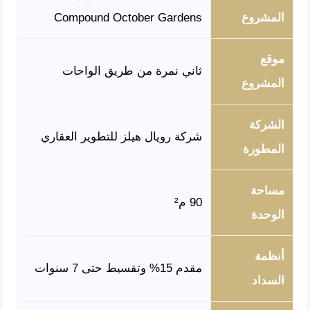
المشروع
Compound October Gardens
موقع
ثاني نمرة من طريق الواحات
المشروع
الشركة
شركة رويال هيلز للتطوير العقاري
المطورة
مساحة
90 م²
الوحدة
أنظمة
مقدم 15% وتقسيط حتى 7 سنوات
السداد