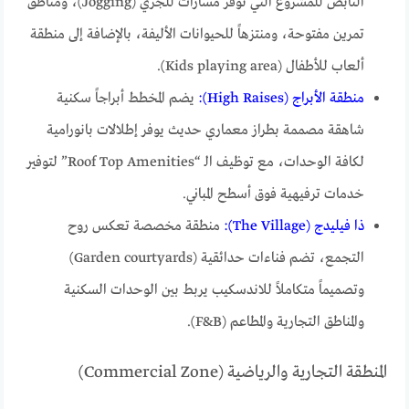
النابض للمشروع التي توفر مسارات للجري (Jogging)، ومناطق
تمرين مفتوحة، ومنتزهاً للحيوانات الأليفة، بالإضافة إلى منطقة
ألعاب للأطفال (Kids playing area).
منطقة الأبراج (High Raises):
يضم المخطط أبراجاً سكنية
شاهقة مصممة بطراز معماري حديث يوفر إطلالات بانورامية
لكافة الوحدات، مع توظيف الـ “Roof Top Amenities” لتوفير
خدمات ترفيهية فوق أسطح المباني.
ذا فيليدج (The Village):
منطقة مخصصة تعكس روح
التجمع، تضم فناءات حدائقية (Garden courtyards)
وتصميماً متكاملاً للاندسكيب يربط بين الوحدات السكنية
والمناطق التجارية والمطاعم (F&B).
المنطقة التجارية والرياضية (Commercial Zone)