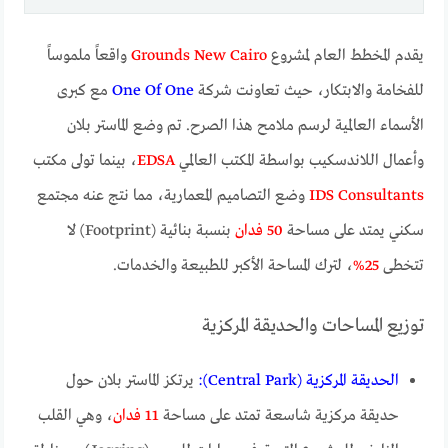
يقدم المخطط العام لمشروع
Grounds New Cairo
واقعاً ملموساً
للفخامة والابتكار، حيث تعاونت شركة
One Of One
مع كبرى
الأسماء العالمية لرسم ملامح هذا الصرح. تم وضع الماستر بلان
وأعمال اللاندسكيب بواسطة المكتب العالمي
EDSA
، بينما تولى مكتب
IDS Consultants
وضع التصاميم المعمارية، مما نتج عنه مجتمع
سكني يمتد على مساحة
50 فدان
بنسبة بنائية (Footprint) لا
تتخطى
25%
، لترك المساحة الأكبر للطبيعة والخدمات.
توزيع المساحات والحديقة المركزية
الحديقة المركزية (Central Park):
يرتكز الماستر بلان حول
حديقة مركزية شاسعة تمتد على مساحة
11 فدان
، وهي القلب