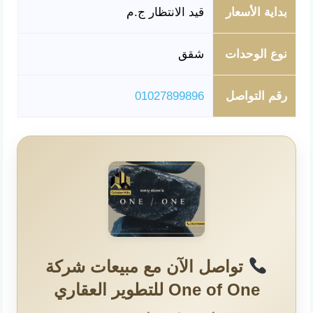
بداية الأسعار
قيد الانتظار ج.م
نوع الوحدات
شقق
رقم التواصل
01027899896
تواصل الآن مع مبيعات شركة
One of One للتطوير العقاري