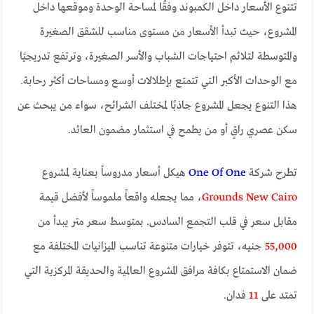
تتنوع الأسعار داخل الكمبوند وفقًا لمساحة الوحدة وموقعها داخل
المشروع، حيث تبدأ الأسعار من مستوى مناسب للشقق الصغيرة
والمتوسطة لتلائم احتياجات الشباب والأسر الصغيرة، وترتفع تدريجيًا
مع الوحدات الأكبر التي تتمتع بإطلالات أوسع ومساحات أكثر رحابة.
هذا التنوع يجعل المشروع جاذبًا لمختلف الشرائح، سواء من يبحث عن
سكن عصري راقٍ أو من يطمح في استثمار مضمون العائد.
تطرح شركة
One Of One
هيكل أسعار مدروساً بعناية لمشروع
Grounds New Cairo
، مما يجعله واقعاً ملموساً لأفضل قيمة
مقابل سعر في قلب التجمع السادس. بمتوسط سعر متر يبدأ من
55,000
جنيه، تتوفر خيارات متنوعة تناسب الميزانيات المختلفة مع
ضمان الاستمتاع بكافة مرافق المشروع العالمية والحديقة المركزية التي
تمتد على
11
فدان.