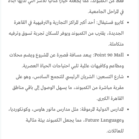
فقط من الكمبوند، مما يجعله خيارًا مثاليًا للأسر التي لديها أبناء
في المراحل الجامعية.
كايرو فستيفال: أحد أكبر المراكز التجارية والترفيهية في القاهرة
الجديدة، يقترب من الكمبوند ويوفر للسكان تجربة تسوق وترفيه
متكاملة.
Point 90 Mall: يبعد مسافة قصيرة عن المشروع ويضم محلات
ومطاعم وكافيهات عالمية تلبي احتياجات الحياة العصرية.
شارع التسعين: الشريان الرئيسي للتجمع السادس، وهو على
مقربة مباشرة من الكمبوند، ما يسهل الوصول إلى باقي مناطق
القاهرة الكبرى.
المدارس الدولية المرموقة: مثل مدارس مانور هاوس، وكونكورديا،
وFuture Language، مما يجعل الكمبوند بيئة مثالية
للعائلات.