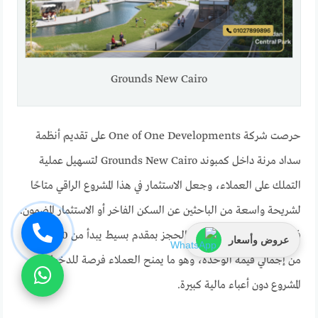
Grounds New Cairo
حرصت شركة One of One Developments على تقديم أنظمة
سداد مرنة داخل كمبوند Grounds New Cairo لتسهيل عملية
التملك على العملاء، وجعل الاستثمار في هذا المشروع الراقي متاحًا
لشريحة واسعة من الباحثين عن السكن الفاخر أو الاستثمار المضمون.
فقد أتاحت الشركة إمكانية الحجز بمقدم بسيط يبدأ من 10% فقط
عروض وأسعار
من إجمالي قيمة الوحدة، وهو ما يمنح العملاء فرصة للدخول في
المشروع دون أعباء مالية كبيرة.