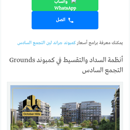
واتساب
اتصل
يمكنك معرفة برامج أسعار
كمبوند جراند لين التجمع السادس
أنظمة السداد والتقسيط في كمبوند Grounds
التجمع السادس