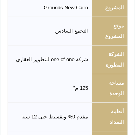
المشروع
Grounds New Cairo
موقع
التجمع السادس
المشروع
الشركة
شركة one of one للتطوير العقاري
المطورة
مساحة
125 م²
الوحدة
أنظمة
مقدم 0% وتقسيط حتى 12 سنة
السداد