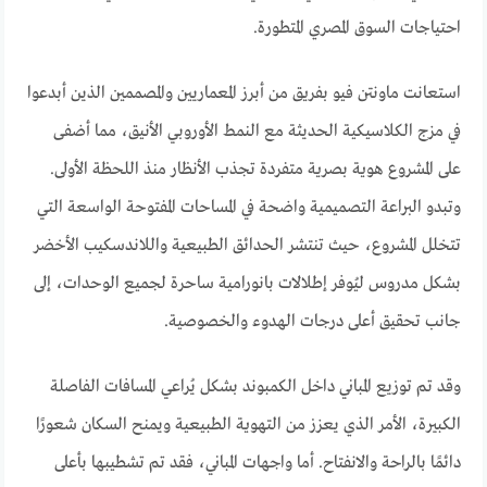
احتياجات السوق المصري المتطورة.
استعانت ماونتن فيو بفريق من أبرز المعماريين والمصممين الذين أبدعوا
في مزج الكلاسيكية الحديثة مع النمط الأوروبي الأنيق، مما أضفى
على المشروع هوية بصرية متفردة تجذب الأنظار منذ اللحظة الأولى.
وتبدو البراعة التصميمية واضحة في المساحات المفتوحة الواسعة التي
تتخلل المشروع، حيث تنتشر الحدائق الطبيعية واللاندسكيب الأخضر
بشكل مدروس ليُوفر إطلالات بانورامية ساحرة لجميع الوحدات، إلى
جانب تحقيق أعلى درجات الهدوء والخصوصية.
وقد تم توزيع المباني داخل الكمبوند بشكل يُراعي المسافات الفاصلة
الكبيرة، الأمر الذي يعزز من التهوية الطبيعية ويمنح السكان شعورًا
دائمًا بالراحة والانفتاح. أما واجهات المباني، فقد تم تشطيبها بأعلى