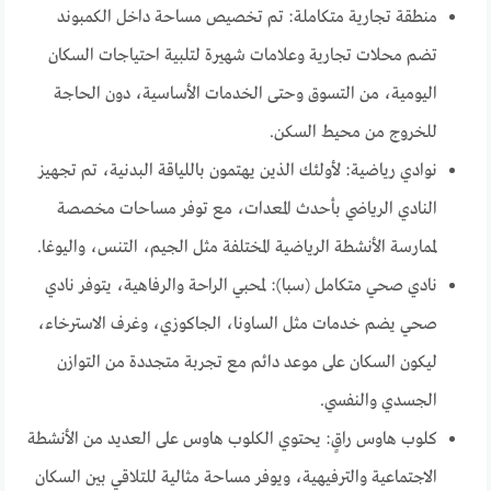
منطقة تجارية متكاملة: تم تخصيص مساحة داخل الكمبوند
تضم محلات تجارية وعلامات شهيرة لتلبية احتياجات السكان
اليومية، من التسوق وحتى الخدمات الأساسية، دون الحاجة
للخروج من محيط السكن.
نوادي رياضية: لأولئك الذين يهتمون باللياقة البدنية، تم تجهيز
النادي الرياضي بأحدث المعدات، مع توفر مساحات مخصصة
لممارسة الأنشطة الرياضية المختلفة مثل الجيم، التنس، واليوغا.
نادي صحي متكامل (سبا): لمحبي الراحة والرفاهية، يتوفر نادي
صحي يضم خدمات مثل الساونا، الجاكوزي، وغرف الاسترخاء،
ليكون السكان على موعد دائم مع تجربة متجددة من التوازن
الجسدي والنفسي.
كلوب هاوس راقٍ: يحتوي الكلوب هاوس على العديد من الأنشطة
الاجتماعية والترفيهية، ويوفر مساحة مثالية للتلاقي بين السكان