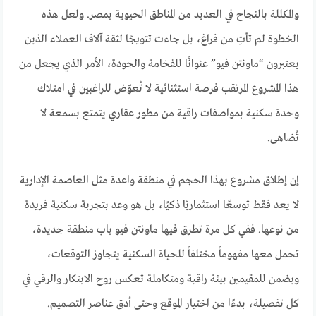
والمكللة بالنجاح في العديد من المناطق الحيوية بمصر. ولعل هذه
الخطوة لم تأتِ من فراغ، بل جاءت تتويجًا لثقة آلاف العملاء الذين
يعتبرون “ماونتن فيو” عنوانًا للفخامة والجودة، الأمر الذي يجعل من
هذا المشروع المرتقب فرصة استثنائية لا تُعوّض للراغبين في امتلاك
وحدة سكنية بمواصفات راقية من مطور عقاري يتمتع بسمعة لا
تُضاهى.
إن إطلاق مشروع بهذا الحجم في منطقة واعدة مثل العاصمة الإدارية
لا يعد فقط توسعًا استثماريًا ذكيًا، بل هو وعد بتجربة سكنية فريدة
من نوعها. ففي كل مرة تطرق فيها ماونتن فيو باب منطقة جديدة،
تحمل معها مفهوماً مختلفاً للحياة السكنية يتجاوز التوقعات،
ويضمن للمقيمين بيئة راقية ومتكاملة تعكس روح الابتكار والرقي في
كل تفصيلة، بدءًا من اختيار الموقع وحتى أدق عناصر التصميم.