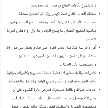
والاستمتاع بأوقات الفراغ في بيئة راقية ومريحة.
منطقة ألعاب أطفال آمنة (كيدز إريا): تم تصميم منطقة
مخصصة للأطفال لتكون بيئة آمنة وممتعة تضم ألعاب ترفيهية
مناسبة لجميع الأعمار، ما يمنح الآباء راحة بال، والأطفال تجربة
لا تُنسى.
أمن وحراسة متكاملة: يتوفر نظام أمني صارم يعمل على مدار 24
ساعة مع أفراد أمن مدربين، لضمان أقصى درجات الأمان
والخصوصية لكل السكان.
كاميرات مراقبة متطورة: تغطية كاملة للمشروع بكاميرات مراقبة
عالية الجودة تساهم في تأمين جميع المرافق والمداخل والخدمات.
خدمات صيانة ونظافة مستمرة: تحرص إدارة المشروع على أن
يظل الكمبوند في صورة مثالية طوال الوقت، ولهذا تتوفر فرق
متخصصة للصيانة والتنظيف تعمل بشكل دائم لضمان جودة