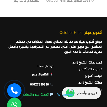
© 2026 أكتوبر هيلز October Hills
يستخدم
قالب بحر
أكتوبر هيلز | October Hills
موقع أكتوبر هيلز هو مكانك المثالي لشراء العقارات في مختلف
المناطق، مع فريق على أعلى مستوى من الاحترافية والخبرة وأفضل
تجربة لخدمات ما بعد البيع.
كمبوندات الشيخ زايد
تواصل معنا
كمبوندات أكتوبر
القاهرة، مصر
مولات أكتوبر
مولات الشيخ زايد
01027899896
مشاريع الساحل الشمالي
عروض وأسعار
تحدث عبر واتساب