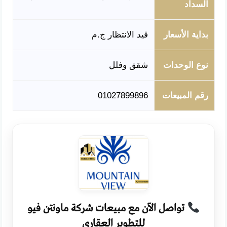
السداد
بداية الأسعار
قيد الانتظار ج.م
نوع الوحدات
شقق وفلل
رقم المبيعات
01027899896
تواصل الآن مع مبيعات شركة ماونتن فيو
للتطوير العقاري