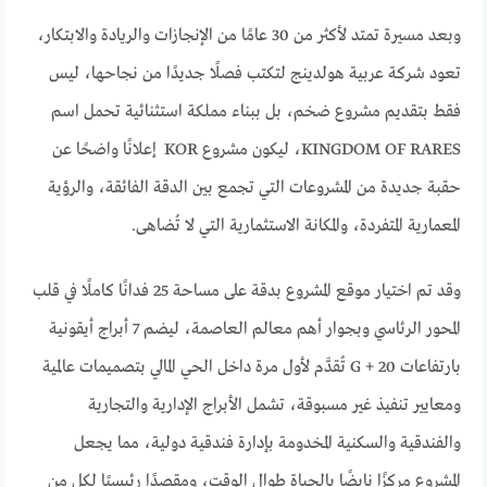
وبعد مسيرة تمتد لأكثر من 30 عامًا من الإنجازات والريادة والابتكار،
تعود شركة عربية هولدينج لتكتب فصلًا جديدًا من نجاحها، ليس
فقط بتقديم مشروع ضخم، بل ببناء مملكة استثنائية تحمل اسم
KINGDOM OF RARES، ليكون مشروع KOR إعلانًا واضحًا عن
حقبة جديدة من المشروعات التي تجمع بين الدقة الفائقة، والرؤية
المعمارية المتفردة، والمكانة الاستثمارية التي لا تُضاهى.
وقد تم اختيار موقع المشروع بدقة على مساحة 25 فدانًا كاملًا في قلب
المحور الرئاسي وبجوار أهم معالم العاصمة، ليضم 7 أبراج أيقونية
بارتفاعات G + 20 تُقدَّم لأول مرة داخل الحي المالي بتصميمات عالمية
ومعايير تنفيذ غير مسبوقة، تشمل الأبراج الإدارية والتجارية
والفندقية والسكنية المخدومة بإدارة فندقية دولية، مما يجعل
المشروع مركزًا نابضًا بالحياة طوال الوقت، ومقصدًا رئيسيًا لكل من