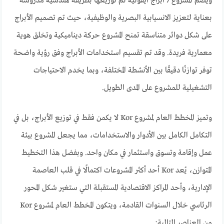
ويضم المشروع 7 أبراج أيقونية تم توزيعها بطريقة هندسية مدروسة
بعناية لتعزيز الانسيابية البصرية والوظيفية، حيث تم تصميم الأبراج
على شكل دوائر متناسقة تمنح المشروع حركة ديناميكية وتخلق هوية
معمارية فريدة. وقد تم تقسيم استخدامات الأبراج وفق رؤية واضحة
توفر توازنًا دقيقًا بين الأنشطة المختلفة، وبما يخدم الاحتياجات
التشغيلية للمشروع على المدى الطويل.
وتميز المخطط العام لمشروع Kor لا يكمن فقط في توزيع الأبراج، بل في
التكامل الكامل بين الأدوار والاستخدامات، مما يجعل المشروع بيئة
عمل وإقامة وتسوق واستثمار في مكان واحد. وبفضل هذا التخطيط
المتوازن، يُعد Kor أحد أكثر المشروعات اكتمالًا في قلب العاصمة
الإدارية، وأحد المراكز الاقتصادية المستقبلة التي ستغير شكل المحور
الرئاسي خلال السنوات القادمة، ويتكون المخطط العام لمشروع Kor
من العناصر التالية: