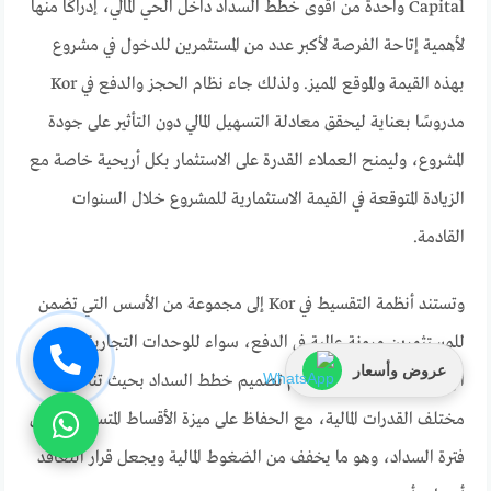
Capital واحدة من أقوى خطط السداد داخل الحي المالي، إدراكًا منها
لأهمية إتاحة الفرصة لأكبر عدد من المستثمرين للدخول في مشروع
بهذه القيمة والموقع المميز. ولذلك جاء نظام الحجز والدفع في Kor
مدروسًا بعناية ليحقق معادلة التسهيل المالي دون التأثير على جودة
المشروع، وليمنح العملاء القدرة على الاستثمار بكل أريحية خاصة مع
الزيادة المتوقعة في القيمة الاستثمارية للمشروع خلال السنوات
القادمة.
وتستند أنظمة التقسيط في Kor إلى مجموعة من الأسس التي تضمن
للمستثمرين مرونة عالية في الدفع، سواء للوحدات التجارية أو
عروض وأسعار
الإدارية أو الفندقية، وقد تم تصميم خطط السداد بحيث تناسب
مختلف القدرات المالية، مع الحفاظ على ميزة الأقساط المتساوية طوال
فترة السداد، وهو ما يخفف من الضغوط المالية ويجعل قرار التعاقد