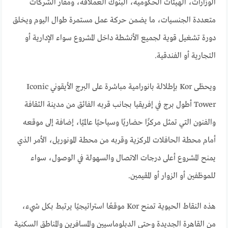
الوزارات، الهيئات الحكومية، البنوك العملاقة، ومقار الشركات
متعددة الجنسيات، ما يضمن حركة عمل مستمرة طوال اليوم ويخلق
دورة تشغيل قوية لجميع الأنشطة داخل المشروع سواء الإدارية أو
التجارية أو الفندقية.
ويحظى Kor بإطلالة بانورامية مباشرة على البرج الأيقوني Iconic
Tower أطول برج في إفريقيا بجانب قربه الفائق من مدينة الثقافة
والفنون التي تمثل مركزًا حضاريًا وسياحيًا عالميًا، إضافة إلى موقعه
أمام محطة الحافلات المركزية وقربه من محطة المونوريل، الأمر الذي
يمنح المشروع أعلى درجات الاتصال والسهولة في الوصول، سواء
للموظفين أو الزوار أو المقيمين.
هذه النقاط الحيوية تمنح Kor موقعًا استراتيجيًا يرتبط بكل شيء،
من القاهرة الجديدة وحتى الدبلوماسيين والمسافرين والمناطق السكنية