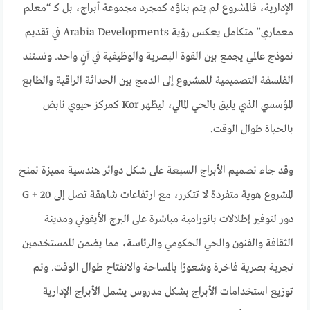
الإدارية، فالمشروع لم يتم بناؤه كمجرد مجموعة أبراج، بل كـ “معلم
معماري” متكامل يعكس رؤية Arabia Developments في تقديم
نموذج عالمي يجمع بين القوة البصرية والوظيفية في آنٍ واحد. وتستند
الفلسفة التصميمية للمشروع إلى الدمج بين الحداثة الراقية والطابع
المؤسسي الذي يليق بالحي المالي، ليظهر Kor كمركز حيوي نابض
بالحياة طوال الوقت.
وقد جاء تصميم الأبراج السبعة على شكل دوائر هندسية مميزة تمنح
المشروع هوية متفردة لا تتكرر، مع ارتفاعات شاهقة تصل إلى G + 20
دور لتوفير إطلالات بانورامية مباشرة على البرج الأيقوني ومدينة
الثقافة والفنون والحي الحكومي والرئاسة، مما يضمن للمستخدمين
تجربة بصرية فاخرة وشعورًا بالمساحة والانفتاح طوال الوقت. وتم
توزيع استخدامات الأبراج بشكل مدروس يشمل الأبراج الإدارية