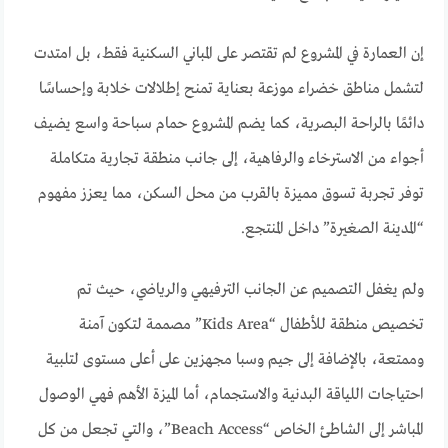
إن العمارة في المشروع لم تقتصر على المباني السكنية فقط، بل امتدت
لتشمل مناطق خضراء موزعة بعناية تمنح إطلالات خلابة وإحساسًا
دائمًا بالراحة البصرية، كما يضم المشروع حمام سباحة واسع يضيف
أجواء من الاسترخاء والرفاهية، إلى جانب منطقة تجارية متكاملة
توفر تجربة تسوق مميزة بالقرب من محل السكن، مما يعزز مفهوم
“المدينة الصغيرة” داخل المنتجع.
ولم يغفل التصميم عن الجانب الترفيهي والرياضي، حيث تم
تخصيص منطقة للأطفال “Kids Area” مصممة لتكون آمنة
وممتعة، بالإضافة إلى جيم وسبا مجهزين على أعلى مستوى لتلبية
احتياجات اللياقة البدنية والاستجمام، أما الميزة الأهم فهي الوصول
المباشر إلى الشاطئ الخاص “Beach Access”، والتي تجعل من كل