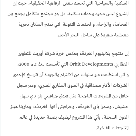
السكنية والسياحية التي تجسد معنى الرفاهية الحقيقية، حيث إن
المشروع ليس مجرد وحدات سكنية، بل هو مجتمع متكامل يجمع بين
الفخامة، والراحة، والخدمات المتنوعة التي تمنح السكان تجربة
معيشية متفردة على ساحل البحر الأحمر.
إن منتجع بلاتينيوم الغردقة يعكس خبرة شركة أوربت للتطوير
العقاري Orbit Developments التي تأسست منذ عام 2000،
والتي استطاعت عبر سنوات من الالتزام والجودة أن تترسخ كإحدى
الشركات الأكثر مصداقية في السوق العقاري المصري، ومع سجل
حافل من المشروعات الناجحة مثل فندق جرافيتي بلو باي سهل
حشيش، وسمرا باي الغردقة، وجرافيتي أكوا الغردقة، ومارينا هيلز
العين السخنة، يأتي هذا المشروع ليضيف بصمة جديدة في عالم
المنتجعات الفاخرة.