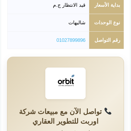
بداية الأسعار
قيد الانتظار ج.م
نوع الوحدات
شاليهات
رقم التواصل
01027899896
تواصل الآن مع مبيعات شركة
اوربت للتطوير العقاري