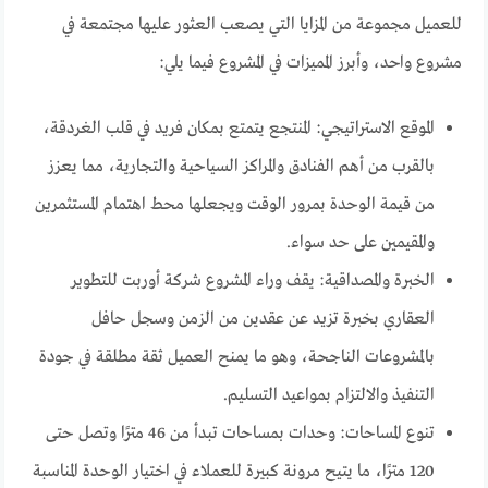
للعميل مجموعة من المزايا التي يصعب العثور عليها مجتمعة في
مشروع واحد، وأبرز المميزات في المشروع فيما يلي:
الموقع الاستراتيجي: المنتجع يتمتع بمكان فريد في قلب الغردقة،
بالقرب من أهم الفنادق والمراكز السياحية والتجارية، مما يعزز
من قيمة الوحدة بمرور الوقت ويجعلها محط اهتمام المستثمرين
والمقيمين على حد سواء.
الخبرة والمصداقية: يقف وراء المشروع شركة أوربت للتطوير
العقاري بخبرة تزيد عن عقدين من الزمن وسجل حافل
بالمشروعات الناجحة، وهو ما يمنح العميل ثقة مطلقة في جودة
التنفيذ والالتزام بمواعيد التسليم.
تنوع المساحات: وحدات بمساحات تبدأ من 46 مترًا وتصل حتى
120 مترًا، ما يتيح مرونة كبيرة للعملاء في اختيار الوحدة المناسبة