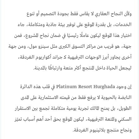
ولأن النجاح العقاري لا يقاس فقط بجودة التصميم أو تنوع
الخدمات، بل بقدرة الموقع على توفير بيئة جاذبة ومتكاملة، جاء
اختيار هذا الموقع ليكون عاملًا رئيسيًا في ضمان نجاح المشروع، فمن
جهة، هو قريب من مراكز التسوق الكبرى مثل سينزو مول، ومن جهة
أخرى يجاور أبرز الوجهات الترفيهية كـ جراند أكواريوم الغردقة،
ليجعل الحياة داخل المنتجع أكثر متعة وارتباطًا بالمدينة.
إن وجود Platinum Resort Hurghada في قلب هذه الدائرة
النابضة بالحيوية لا يرفع فقط من قيمته الاستثمارية على المدى
الطويل، بل يمنح المالك تجربة يومية متكاملة تجمع بين الاستقرار
السكني والمتعة الترفيهية، ليكون الموقع بحق أحد أهم أسباب تميّز
ونجاح منتجع بلاتينيوم الغردقة.