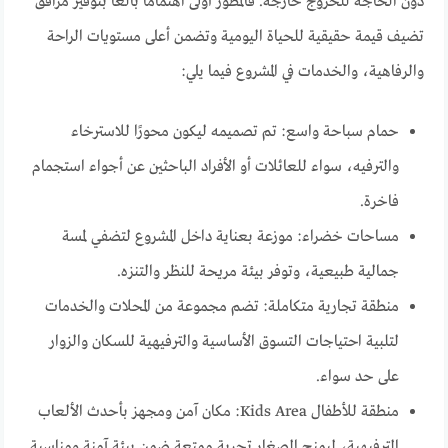
دون الحاجة للخروج خارجه. فالمطور أولى اهتمامًا بالغًا بتوفير مرافق
تضيف قيمة حقيقية للحياة اليومية وتضمن أعلى مستويات الراحة
والرفاهية، والخدمات في المشروع فيما يلي:
حمام سباحة واسع: تم تصميمه ليكون محورًا للاسترخاء
والترفيه، سواء للعائلات أو الأفراد الباحثين عن أجواء استجمام
فاخرة.
مساحات خضراء: موزعة بعناية داخل المشروع لتضفي لمسة
جمالية طبيعية، وتوفر بيئة مريحة للنظر والتنزه.
منطقة تجارية متكاملة: تضم مجموعة من المحلات والخدمات
لتلبية احتياجات التسوق الأساسية والترفیهية للسكان والزوار
على حد سواء.
منطقة للأطفال Kids Area: مكان آمن ومجهز بأحدث الألعاب
الترفيهية، ليمنح الصغار تجربة ممتعة ضمن بيئة آمنة ومناسبة.