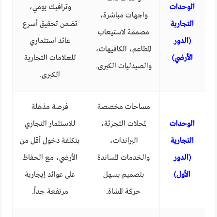
الوحدات
وترافيك يومي،
واجهات مباشرة،
التجارية
تضمن تحقيق أسرع
مصممة لاستيعاب
(الدور
عائد استثماري
المطاعم، الكافيهات،
الأرضي)
للعلامات التجارية
والصيدليات الكبرى.
الكبرى.
مساحات مخصصة
فرصة مذهلة
الوحدات
لمحلات التجزئة،
للاستثمار التجاري
التجارية
البراندات،
بتكلفة دخول أقل من
(الدور
والخدمات المساندة
الأرضي، مع الحفاظ
الأول)
بتصميم يسهل
على عوائد إيجارية
حركة المشاة.
مرتفعة جداً.