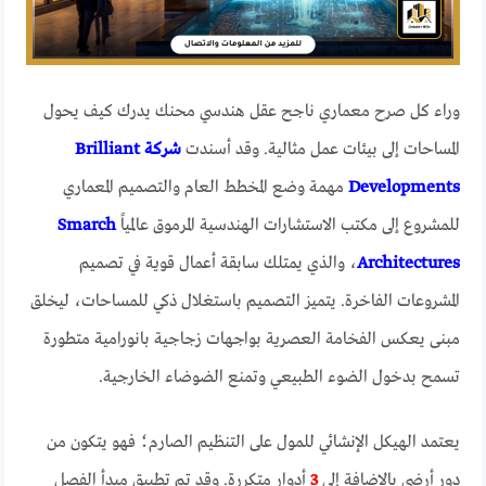
وراء كل صرح معماري ناجح عقل هندسي محنك يدرك كيف يحول
المساحات إلى بيئات عمل مثالية. وقد أسندت
شركة Brilliant
Developments
مهمة وضع المخطط العام والتصميم المعماري
للمشروع إلى مكتب الاستشارات الهندسية المرموق عالمياً
Smarch
Architectures
، والذي يمتلك سابقة أعمال قوية في تصميم
المشروعات الفاخرة. يتميز التصميم باستغلال ذكي للمساحات، ليخلق
مبنى يعكس الفخامة العصرية بواجهات زجاجية بانورامية متطورة
تسمح بدخول الضوء الطبيعي وتمنع الضوضاء الخارجية.
يعتمد الهيكل الإنشائي للمول على التنظيم الصارم؛ فهو يتكون من
دور أرضي بالإضافة إلى
3
أدوار متكررة. وقد تم تطبيق مبدأ الفصل