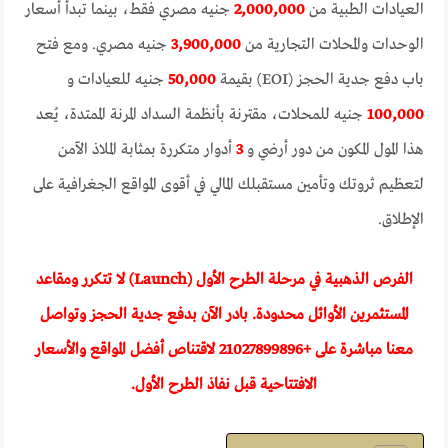
العيادات الطبية من
2,000,000
جنيه مصري فقط، بينما تبدأ أسعار
الوحدات والمحلات التجارية من
3,900,000
جنيه مصري. ومع فتح
باب دفع جدية الحجز (EOI) بقيمة
50,000
جنيه للعيادات و
100,000
جنيه للمحلات، مقترنة بأنظمة السداد المرنة الممتدة، يُعد
هذا المول المكون من دور أرضي و
3
أدوار متكررة بمثابة الملاذ الآمن
لتعظيم ثروتك وتأمين مستقبلك المالي في أقوى المواقع الجغرافية على
الإطلاق.
الفرص الذهبية في مرحلة الطرح الأول (Launch) لا تتكرر ومقاعد
المستثمرين الأوائل محدودة. بادر الآن بدفع جدية الحجز وتواصل
معنا مباشرة على +
21027899896
لاقتناص أفضل المواقع والأسعار
الافتتاحية قبل نفاذ الطرح الأول.