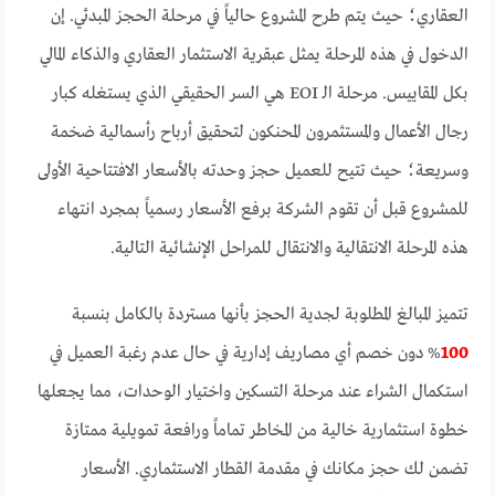
العقاري؛ حيث يتم طرح المشروع حالياً في مرحلة الحجز المبدئي. إن
الدخول في هذه المرحلة يمثل عبقرية الاستثمار العقاري والذكاء المالي
بكل المقاييس. مرحلة الـ EOI هي السر الحقيقي الذي يستغله كبار
رجال الأعمال والمستثمرون المحنكون لتحقيق أرباح رأسمالية ضخمة
وسريعة؛ حيث تتيح للعميل حجز وحدته بالأسعار الافتتاحية الأولى
للمشروع قبل أن تقوم الشركة برفع الأسعار رسمياً بمجرد انتهاء
هذه المرحلة الانتقالية والانتقال للمراحل الإنشائية التالية.
تتميز المبالغ المطلوبة لجدية الحجز بأنها مستردة بالكامل بنسبة
100
% دون خصم أي مصاريف إدارية في حال عدم رغبة العميل في
استكمال الشراء عند مرحلة التسكين واختيار الوحدات، مما يجعلها
خطوة استثمارية خالية من المخاطر تماماً ورافعة تمويلية ممتازة
تضمن لك حجز مكانك في مقدمة القطار الاستثماري. الأسعار