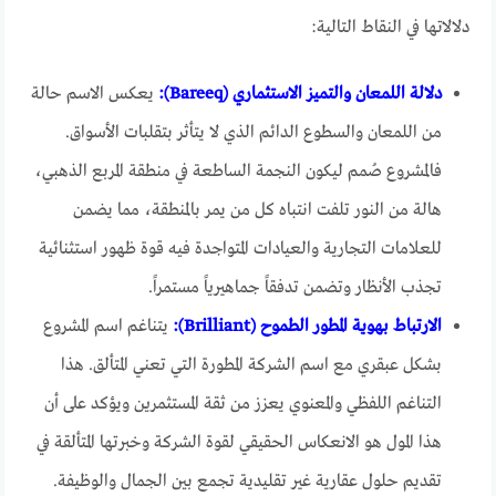
دلالاتها في النقاط التالية:
دلالة اللمعان والتميز الاستثماري (Bareeq):
يعكس الاسم حالة
من اللمعان والسطوع الدائم الذي لا يتأثر بتقلبات الأسواق.
فالمشروع صُمم ليكون النجمة الساطعة في منطقة المربع الذهبي،
هالة من النور تلفت انتباه كل من يمر بالمنطقة، مما يضمن
للعلامات التجارية والعيادات المتواجدة فيه قوة ظهور استثنائية
تجذب الأنظار وتضمن تدفقاً جماهيرياً مستمراً.
الارتباط بهوية المطور الطموح (Brilliant):
يتناغم اسم المشروع
بشكل عبقري مع اسم الشركة المطورة التي تعني المتألق. هذا
التناغم اللفظي والمعنوي يعزز من ثقة المستثمرين ويؤكد على أن
هذا المول هو الانعكاس الحقيقي لقوة الشركة وخبرتها المتألقة في
تقديم حلول عقارية غير تقليدية تجمع بين الجمال والوظيفة.