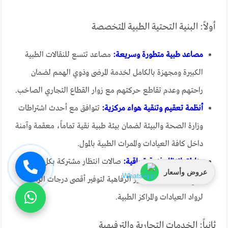
أولاً: البنية التحتية الطبية المتخصصة
مصاعد طبية متطورة وسريعة:
مصاعد تتسع للنقالات الطبية
الكبيرة ومجهزة بالكامل لخدمة المرضى وذوي الهمم لضمان
راحتهم وعدم تقاطع حركتهم مع زوار القطاع التجاري الصاخب.
أنظمة تعقيم وتنقية هواء مركزية:
تتوافق مع أحدث اشتراطات
وزارة الصحة والبيئة لضمان بيئة طبية نقية تماماً، معقمة وآمنة
داخل كافة العيادات والممرات الطبية بالمول.
مناطق انتظار فندقية راقية:
صالات انتظار مشتركة بكل طابق
عروض وأسعار
طبي مؤثثة بأعلى معايير الرفاهية لتوفير أقصى درجات الراحة
لرواد العيادات والمراكز الطبية.
ثانياً: الخدمات التجارية والترفيهية