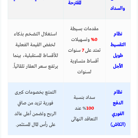
المقترحة
والسداد
مقدمات بسيطة
نظام
استغلال التضخم بذكاء
0%
وتسهيلات
التقسيط
لخفض القيمة الفعلية
تمتد على
7
سنوات
طويل
للأقساط المستقبلية، بينما
أقساط متساوية
الأجل
يرتفع سعر العقار تلقائياً.
لسنوات
نظام
التمتع بخصومات كبرى
سداد بنسبة
الدفع
فورية تزيد من صافي
100
% عند
الفوري
الربح وتضمن أعلى عائد
التعاقد النهائى
(الكاش)
على رأس المال المستثمر.