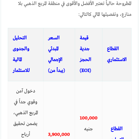
المطروحة حالياً تعتبر الأفضل والأقوى في منطقة المربع الذهبي بلا
منازع، وتفصيلها المالي كالتالي:
قيمة
السعر
التحليل
القطاع
جدية
المبدئي
والجدوى
الاستثماري
الحجز
الإجمالي
المالية
(EOI)
(يبدأ من)
للاستثمار
دخول آمن
وقوي جداً في
المربع الذهبي،
100,000
يضمن تحقيق
القطاع
جنيه
3,900,000
أرباح