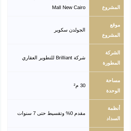
المشروع
Mall New Cairo
موقع
الجولدن سكوير
المشروع
الشركة
شركة Brilliant للتطوير العقاري
المطورة
مساحة
30 م²
الوحدة
أنظمة
مقدم 0% وتقسيط حتى 7 سنوات
السداد