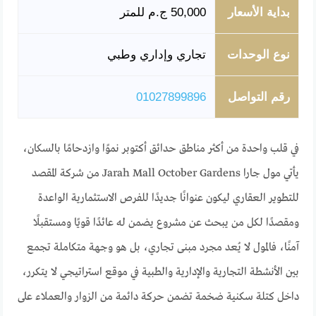
بداية الأسعار
50,000 ج.م للمتر
نوع الوحدات
تجاري وإداري وطبي
رقم التواصل
01027899896
في قلب واحدة من أكثر مناطق حدائق أكتوبر نموًا وازدحامًا بالسكان،
يأتي مول جارا Jarah Mall October Gardens من شركة المقصد
للتطوير العقاري ليكون عنوانًا جديدًا للفرص الاستثمارية الواعدة
ومقصدًا لكل من يبحث عن مشروع يضمن له عائدًا قويًا ومستقبلًا
آمنًا، فالمول لا يُعد مجرد مبنى تجاري، بل هو وجهة متكاملة تجمع
بين الأنشطة التجارية والإدارية والطبية في موقع استراتيجي لا يتكرر،
داخل كتلة سكنية ضخمة تضمن حركة دائمة من الزوار والعملاء على