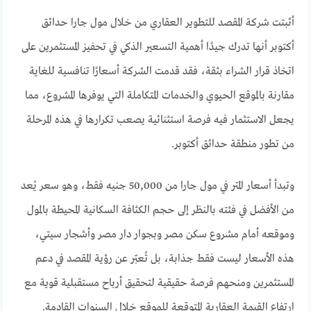
أثبتت شركة المقصد للتطوير العقاري من خلال مول جارا حدائق
أكتوبر أنها تدرك جيدًا أهمية التسعير الذكي في تحفيز المستثمرين على
اتخاذ قرار الشراء بثقة، فقد قدمت الشركة أسعارًا تنافسية للغاية
مقارنة بالموقع الحيوي والخدمات المتكاملة التي يوفرها المشروع، مما
يجعل الاستثمار فيه فرصة استثنائية يصعب تكرارها في هذه المرحلة
من تطور منطقة حدائق أكتوبر.
وتبدأ أسعار المتر في مول جارا من 50,000 جنيه فقط، وهو سعر يُعد
من الأفضل في فئته بالنظر إلى حجم الكثافة السكانية المحيطة بالمول
وموقعه أمام مشروع سكن مصر وبجوار دار مصر وأشجار سيتي،
هذه الأسعار ليست فقط جذابة، بل تُعبّر عن رؤية المقصد في دعم
المستثمرين ومنحهم فرصة حقيقية لتحقيق أرباح مستقبلية قوية مع
ارتفاع القيمة العقارية المتوقعة للموقع خلال السنوات القادمة.