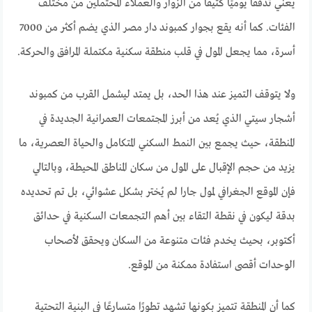
يعني تدفقًا يوميًا كثيفًا من الزوار والعملاء المحتملين من مختلف
الفئات. كما أنه يقع بجوار كمبوند دار مصر الذي يضم أكثر من 7000
أسرة، مما يجعل المول في قلب منطقة سكنية مكتملة المرافق والحركة.
ولا يتوقف التميز عند هذا الحد، بل يمتد ليشمل القرب من كمبوند
أشجار سيتي الذي يُعد من أبرز المجتمعات العمرانية الجديدة في
المنطقة، حيث يجمع بين النمط السكني المتكامل والحياة العصرية، ما
يزيد من حجم الإقبال على المول من سكان المناطق المحيطة، وبالتالي
فإن الموقع الجغرافي لمول جارا لم يُختر بشكل عشوائي، بل تم تحديده
بدقة ليكون في نقطة التقاء بين أهم التجمعات السكنية في حدائق
أكتوبر، بحيث يخدم فئات متنوعة من السكان ويحقق لأصحاب
الوحدات أقصى استفادة ممكنة من الموقع.
كما أن المنطقة تتميز بكونها تشهد تطورًا متسارعًا في البنية التحتية