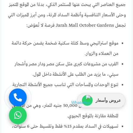
جميع العناصر التي يبحث عنها المستثمر الذكي، بدءًا من الموقع المتميز
وحتى الأسعار التنافسية وأنظمة السداد المرنة، ومن أبرز المميزات التي
تجعل Jarah Mall October Gardens فرصة لا تُعوّض:
موقع استراتيجي وسط كتلة سكنية ضخمة يضمن حركة دائمة
من العملاء والزوار.
القرب من مشروعات كبرى مثل سكن مصر ودار مصر وأشجار
سيتي، ما يزيد من الطلب على الأنشطة داخل المول.
تنوع الوحدات والمساحات التي تناسب جميع الأنشطة التجارية
والإدارية والطبية.
عروض وأسعار
أسعار تنافسية تبدأ من 50,000 جنيه للمتر، وهي من الأقل في
المنطقة مقارنة بالموقع الحيوي.
تسهيلات في السداد بمقدم 15% فقط وتقسيط حتى 6 سنوات،