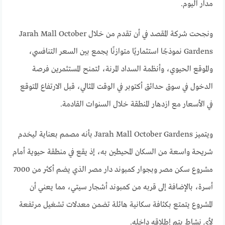
مدار اليوم.
ونجحت شركة المقصد في أن تقدم من خلال Jarah Mall October
Gardens نموذجًا استثماريًا متوازنًا يجمع بين السعر التنافسي،
والموقع الحيوي، وأنظمة السداد المرنة، لتمنح المستثمرين فرصة
الدخول في سوق حدائق أكتوبر في الوقت المثالي، قبل الارتفاع المتوقع
في الأسعار مع ازدهار المنطقة خلال السنوات القادمة.
ويتميز Jarah Mall October Gardens بأنه مصمم بعناية ليخدم
شريحة واسعة من السكان المحيطين به، إذ يقع في منطقة حيوية أمام
مشروع سكن مصر وبجوار كمبوند دار مصر الذي يضم أكثر من 7000
أسرة، بالإضافة إلى قربه من كمبوند أشجار سيتي، مما يعني أن
المشروع يتمتع بكثافة سكانية هائلة تضمن معدلات تشغيل مرتفعة
لأي نشاط يتم إطلاقه داخله.