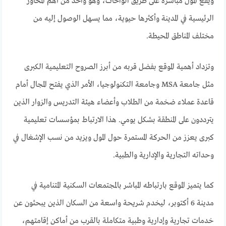
ويقع المول مباشرة على طريق الواحات، وهو واحد من أهم المحاور
الرئيسية في المدينة وأكثرها حيوية، مما يسهل الوصول إليه من
مختلف المناطق المحيطة.
وتزداد أهمية الموقع بفضل قربه من أبرز الصروح التعليمية الكبرى
مثل جامعة MSA وجامعة التكنولوجيا، الأمر الذي يفتح المجال أمام
قاعدة عملاء ضخمة من الطلاب وأعضاء هيئة التدريس والزوار الذين
يترددون على المنطقة بشكل يومي. هذا الارتباط بمؤسسات تعليمية
كبرى يعزز من الحركة المستمرة حول المول ويزيد من نسب الإشغال في
وحداته التجارية والإدارية والطبية.
كما يتميز الموقع بارتباطه المباشر بالمجتمعات السكنية المتنامية في
مدينة 6 أكتوبر، ليخدم شريحة واسعة من السكان الذين يبحثون عن
خدمات تجارية وإدارية وطبية متكاملة بالقرب من أماكن إقامتهم،