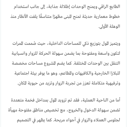
الطابع الراقي ويمنح الوحدات إطلالة جذابة، إلى جانب استخدام
خطوط معمارية حديثة تمنح المبنى مظهرًا متناسقًا يلفت الأنظار منذ
الوهلة الأولى.
ويتميز المول بتوزيع ذكي للمساحات الداخلية، حيث صُممت الممرات
لتكون واسعة ومفتوحة بما يضمن سهولة الحركة للزوار وانسيابية
التنقل بين الوحدات المختلفة. كما يضم المشروع مساحات مخصصة
للبلازا الخارجية والكافيهات والمطاعم، وهو ما يوفر بيئة اجتماعية
وترفيهية متكاملة تعزز من تجربة الزوار وتزيد من حيوية المكان.
أما من الناحية العملية، فقد تم تزويد المول بمداخل فخمة متعددة
تضمن سهولة الدخول والخروج، مع تخصيص مناطق مفتوحة مهيأة
لجلوس العملاء والزوار في أجواء مريحة. كما يظهر في التصميم