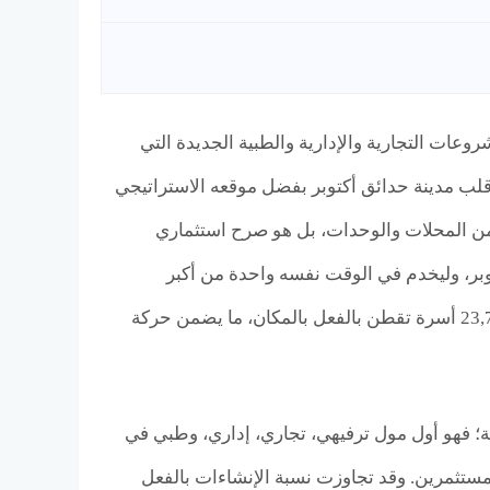
Regency Mall October Gواحدًا من أبرز المشروعات التجارية والإدارية والطبية الجديدة التي
قلب مدينة حدائق أكتوبر بفضل موقعه الاستراتيجي
 المحلات والوحدات، بل هو صرح استثماري
توبر، وليخدم في الوقت نفسه واحدة من أكبر
الكثافات السكانية في المنطقة، وهي منطقة 1185 عمارة التي تضم ما يقرب من 23,700 أسرة تقطن بالفعل بالمكان، ما يضمن حركة
ة والوظيفية؛ فهو أول مول ترفيهي، تجاري، إداري، وطبي في
مستثمرين. وقد تجاوزت نسبة الإنشاءات بالفعل