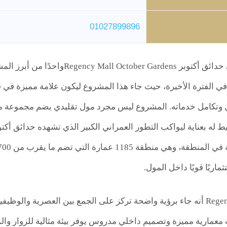
01027899896
يُعد مول ريجنسي حدائق أكتوبر ardens
ي الفترة الأخيرة، حيث جاء هذا المشروع ليكون علامة مميزة في 
وتكامل خدماته. المشروع ليس مجرد مول تقليدي يضم مجموعة من
ط له بعناية ليواكب التطور العمراني الكبير الذي تشهده حدائق أك
ماريًا قويًا داخل المول.
وما يميز Regency Mall أنه جاء برؤية واضحة تركز على الجمع بين العصري
معمارية مميزة وتصميم داخلي مدروس يوفر بيئة مثالية للزوار وال