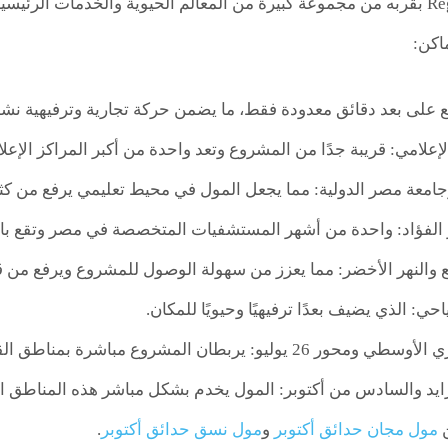
يتميز Regency Mall بقربه من مجموعة كبيرة من المعالم الحيوية والخدما
اكن:
 على بعد دقائق معدودة فقط، ما يضمن حركة تجارية وترفيهية نش
 الإعلامي: قريبة جدًا من المشروع وتعد واحدة من أكبر المراكز الإع
جامعة مصر الدولية: مما يجعل المول في محيط تعليمي يرفع من كثا
لفؤاد: واحدة من أشهر المستشفيات المتخصصة في مصر وتقع با
 والنهر الأخضر: مما يعزز من سهولة الوصول للمشروع ويرفع من قيم
ي: الذي يضيف بعدًا ترفيهيًا وحيويًا للمكان.
: يربطان المشروع مباشرة بمناطق القاهرة الكبرى المختلفة.
ايد والسادس من أكتوبر: المول يخدم بشكل مباشر هذه المناطق الت
ن
مول مجان حدائق أكتوبر
و
مول نسق حدائق أكتوبر
.