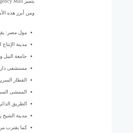
ومن أبرز هذه الأم
مول مصر: يقع
مدينة الإنتاج
جامعة النيل و
مستشفى دار ا
القطار السريع
الممشى السياح
الطريق الدائري الأوسطي ومحور 26 يوليو
مدينة الشيخ ز
كما يقترب م