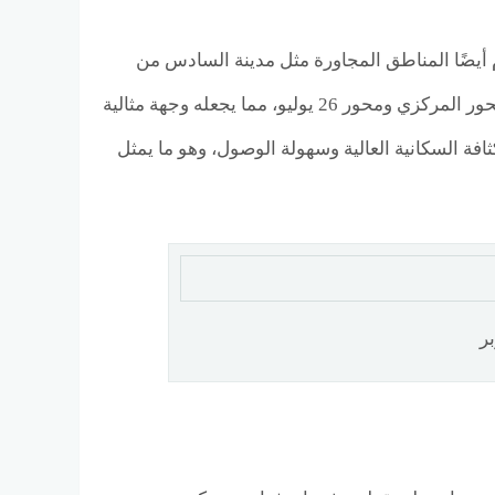
أكتوبر فقط، بل يخدم أيضًا المناطق المجاورة مثل مدينة السادس من
أكتوبر والشيخ زايد، بفضل وجوده على شبكة محاور قوية تربطه مباشرة بكل من المحور المركزي ومحور 26 يوليو، مما يجعله وجهة مثالية
افة السكانية العالية وسهولة الوصول، وهو ما يمثل
ر