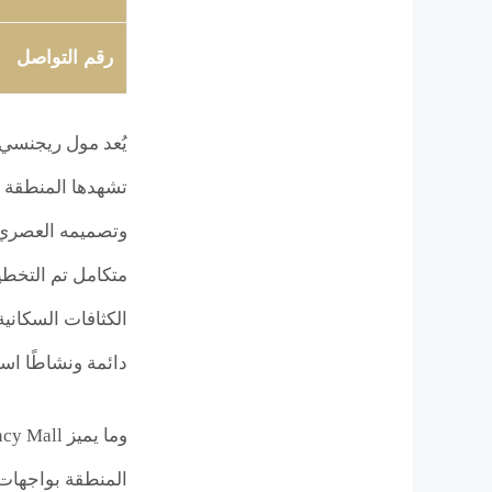
رقم التواصل
تشهدها المنطقة ف
وتصميمه العصري 
متكامل تم التخطي
دائمة ونشاطًا استث
المنطقة بواجهات 