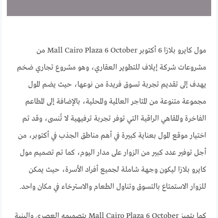
مول كايرو بلازا 6 أكتوبر Mall Cairo Plaza 6 October من
مشروعات شركة إيلاف للتطوير العقاري، وهو مشروع تجاري ضخم
يهدف إلى تقديم تجربة تسوق فريدة من نوعها، حيث يضم المول
مجموعة متنوعة من المتاجر العالمية والمحلية، بالإضافة إلى المطاعم
الفاخرة والمقاهي الراقية التي توفر تجربة ترفيهية لا تُنسى، وقد تم
اختيار موقع المول بعناية كبيرة في أهم مناطق الجذب في أكتوبر، من
أجل توفير عدد كبير من الزوار على مدار اليوم، كما تم تصميم مول
كايرو بلازا ليكون وجهة شاملة لجميع أفراد الأسرة، حيث يمكن
للزوار الاستمتاع بالتسوق وتناول الطعام والاسترخاء في مكان واحد.
كما يتميز Mall Cairo Plaza 6 October بتصميمه العصري والبنية