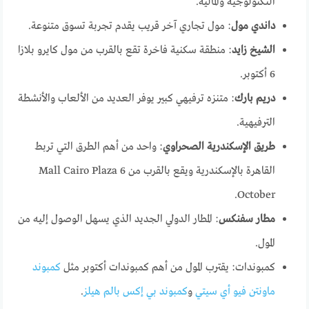
التكنولوجية والمالية.
داندي مول
: مول تجاري آخر قريب يقدم تجربة تسوق متنوعة.
الشيخ زايد
: منطقة سكنية فاخرة تقع بالقرب من مول كايرو بلازا
6 أكتوبر.
دريم بارك
: متنزه ترفيهي كبير يوفر العديد من الألعاب والأنشطة
الترفيهية.
طريق الإسكندرية الصحراوي
: واحد من أهم الطرق التي تربط
القاهرة بالإسكندرية ويقع بالقرب من Mall Cairo Plaza 6
October.
مطار سفنكس
: المطار الدولي الجديد الذي يسهل الوصول إليه من
المول.
كمبوندات: يقترب المول من أهم كمبوندات أكتوبر مثل
كمبوند
ماونتن فيو أي سيتي
و
كمبوند بي إكس بالم هيلز
.