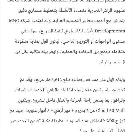
جاء تصميم مول كلاود 60 أكتوبر Cloud 60 Mall October ليُجسّد
مفهوم المراكز التجارية متعددة الأنشطة بتخطيط معماري دقيق
يتماشى مع أحدث معايير التصميم العالمية. وقد اهتمت شركة MNG
Developments بأدق التفاصيل في تنفيذ المشروع، سواء على
مستوى الواجهات أو التوزيع الداخلي، ليكون المول بمثابة منظومة
متكاملة تجمع بين الفخامة والعملية، وتوفر بيئة مثالية لكل من
المستثمر والزائر.
ويُقام المول على مساحة إجمالية تبلغ 3,612 متر مربع، وقد تم
تخصيص نسبة من هذه المساحة للبناء والباقي للخدمات والممرات
والمرافق، بما يضمن راحة الحركة والتنقل داخل المشروع. ويتكوّن
Cloud 60 Mall من 2 بدروم + دور أرضي + 3 أدوار علوية، حيث تم
توزيع الأنشطة داخل هذه المستويات بطريقة ذكية تضمن التخصيص
الأمثل لكل نشاط على حدة.