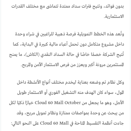
بدون فوائد، وتتيح فترات سداد ممتدة تتماشى مع مختلف القدرات
الاستثمارية.
وتُعد هذه الخطط التمويليـة فرصة ذهبية للراغبين في شراء وحدة
داخل مشروع متكامل دون تحمل أعباء مالية كبيرة في البداية، كما
تُتيح الشركة خصمًا خاصًا في حالة السداد النقدي (الكاش)، ما يمنح
المستثمرين مرونة أكبر ويعزز من فرص الاستثمار الآمن والمربح.
وكل نظام تم وضعه بعناية ليخدم مختلف أنواع الأنشطة داخل
المول، سواء كان الهدف منه التشغيل الفوري أو الاستثمار طويل
الأجل، وهو ما يجعل من Cloud 60 Mall October خيارًا ذكيًا لكل
من يبحث عن وحدة بمواصفات ممتازة ونظام تمويل مريح، وقد
جاءت أنظمة التقسيط المتاحة في Cloud 60 Mall على النحو التالي: