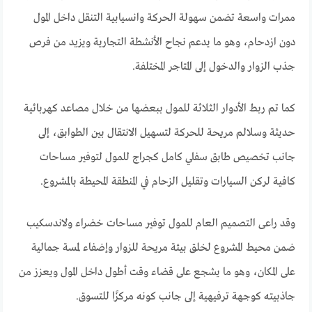
ممرات واسعة تضمن سهولة الحركة وانسيابية التنقل داخل المول
دون ازدحام، وهو ما يدعم نجاح الأنشطة التجارية ويزيد من فرص
جذب الزوار والدخول إلى المتاجر المختلفة.
كما تم ربط الأدوار الثلاثة للمول ببعضها من خلال مصاعد كهربائية
حديثة وسلالم مريحة للحركة لتسهيل الانتقال بين الطوابق، إلى
جانب تخصيص طابق سفلي كامل كجراج للمول لتوفير مساحات
كافية لركن السيارات وتقليل الزحام في المنطقة المحيطة بالمشروع.
وقد راعى التصميم العام للمول توفير مساحات خضراء ولاندسكيب
ضمن محيط المشروع لخلق بيئة مريحة للزوار وإضفاء لمسة جمالية
على المكان، وهو ما يشجع على قضاء وقت أطول داخل المول ويعزز من
جاذبيته كوجهة ترفيهية إلى جانب كونه مركزًا للتسوق.