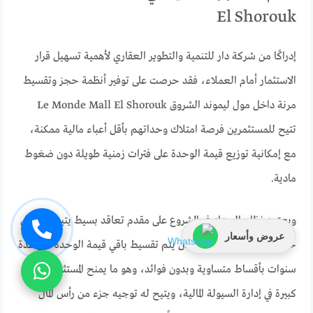
El Shorouk
إدراكًا من شركة دار للتنمية والتطوير العقاري لأهمية تسهيل قرار
الاستثمار أمام العملاء، فقد حرصت على توفير أنظمة حجز وتقسيط
مرنة داخل مول ليموند الشروق Le Monde Mall El Shorouk
تتيح للمستثمرين فرصة امتلاك وحداتهم بأقل أعباء مالية ممكنة،
مع إمكانية توزيع قيمة الوحدة على فترات زمنية طويلة دون ضغوط
مادية.
ويعتمد نظام السداد في المشروع على مقدم تعاقد بسيط يتيح للعميل
عروض وأسعار
حجز وحدته بسهولة، على أن يتم تقسيط باقي قيمة الوحدة على عدة
سنوات بأقساط متساوية وبدون فوائد، وهو ما يمنح المستثمر مرونة
كبيرة في إدارة السيولة المالية، ويتيح له توجيه جزء من رأس المال