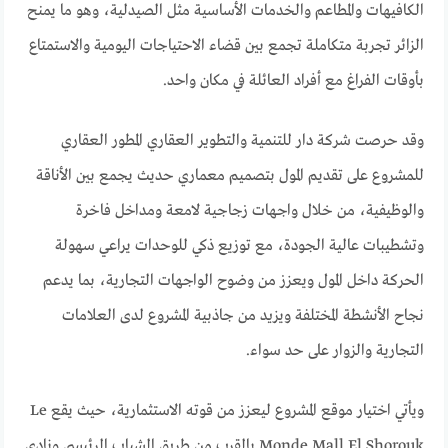
الكافيهات والمطاعم والخدمات الأساسية مثل الصيدلية، وهو ما يمنح
الزائر تجربة متكاملة تجمع بين قضاء الاحتياجات اليومية والاستمتاع
بأوقات الفراغ مع أفراد العائلة في مكان واحد.
وقد حرصت شركة دار للتنمية والتطوير العقاري المطور العقاري
للمشروع على تقديم المول بتصميم معماري حديث يجمع بين الأناقة
والوظيفية، من خلال واجهات زجاجية لامعة ومداخل فاخرة
وتشطيبات عالية الجودة، مع توزيع ذكي للوحدات يراعي سهولة
الحركة داخل المول ويعزز من وضوح الواجهات التجارية، بما يدعم
نجاح الأنشطة المختلفة ويزيد من جاذبية المشروع لدى العلامات
التجارية والزوار على حد سواء.
ويأتي اختيار موقع المشروع ليعزز من قوته الاستثمارية، حيث يقع Le
Monde Mall El Shorouk بالقرب من طريق الشباب الرئيسي ونادي