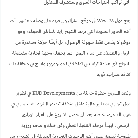
التي تواكب احتياجات السوق وتستشرف المستقبل.
يقع مول 33 West في موقع استراتيجي فريد على وصلة دهشور، أحد
أهم المحاور الحيوية التي تربط الشيخ زايد بالمناطق المحيطة، وهو
موقع لا يضمن فقط سهولة الوصول، بل أيضًا حركة مستمرة من
الزوار والعملاء على مدار اليوم، مما يجعله وجهة تجارية مضمونة
النجاح لأي علامة ترغب في الانطلاق نحو جمهور واسع في منطقة ذات
كثافة عمرانية قوية.
ويُعد المشروع خطوة جريئة من KUD Developments في تطوير
مول تجاري بمعايير عالمية داخل منطقة تتصدر المشهد الاستثماري في
غرب القاهرة، خاصة بعد أن حصل المشروع على القرار الوزاري
الرسمي، ليبدأ مرحلة التنفيذ الفعلي وفق خطة واضحة ورؤية
طموحة تضعه ضمن أهم الوجهات التجارية الحديثة في الشيخ زايد.