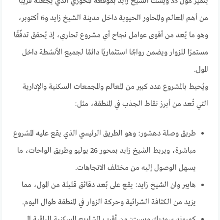
يتميز مول 33 ويست الشيخ زايد بموقعه المحوري الذي يجعله قريبًا
من أهم المعالم والمحاور الحيوية داخل مدينة الشيخ زايد و6 أكتوبر،
وهو ما يُعد من أقوى عوامل نجاح أي مشروع تجاري، إذ يُحقق تدفّقًا
مستمرًا للزوار ويضمن رواجًا استثماريًا دائمًا لجميع الأنشطة داخل
المول.
ويُحيط بالمشروع عدد كبير من المعالم والمجمعات السكنية والإدارية
التي تُعد من أبرز نقاط الجذب في المنطقة، مثل:
طريق وصلة دهشور: وهو الطريق الرئيسي الذي يقع عليه المشروع
مباشرة، ويربط الشيخ زايد بمحور 26 يوليو وطريق الواحات، ما
يسهل الوصول إليه من مختلف الاتجاهات.
هايبر وان الشيخ زايد: يقع على بُعد دقائق قليلة من المول، مما
يزيد من الكثافة الشرائية وحركة الزوار في المنطقة طوال اليوم.
كمبوند سوديك ويست: من أقرب المشاريع السكنية الراقية إلى