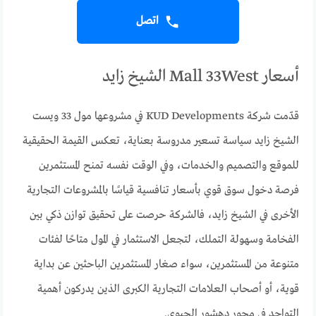
اتصل
أسعار Mall 33West الشيخ زايد
قدّمت شركة KUD Developments في مشروعها مول 33 ويست
الشيخ زايد سياسة تسعير مدروسة بعناية، تعكس القيمة الحقيقية
للموقع والتصميم والخدمات، وفي الوقت نفسه تمنح المستثمرين
فرصة دخول سوق قوي بأسعار تنافسية قياسًا بالمشروعات التجارية
الأخرى في الشيخ زايد، فالشركة حرصت على تحقيق توازن ذكي بين
الفخامة وسهولة التملك، لتجعل الاستثمار في المول متاحًا لفئات
متنوعة من المستثمرين، سواء صغار المستثمرين الباحثين عن بداية
قوية، أو أصحاب العلامات التجارية الكبرى الذين يدركون أهمية
التواجد في محور دهشور الحيوي.