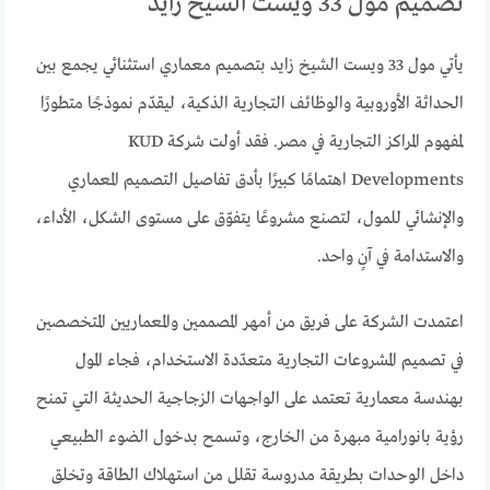
تصميم مول 33 ويست الشيخ زايد
يأتي مول 33 ويست الشيخ زايد بتصميم معماري استثنائي يجمع بين
الحداثة الأوروبية والوظائف التجارية الذكية، ليقدّم نموذجًا متطورًا
لمفهوم المراكز التجارية في مصر. فقد أولت شركة KUD
Developments اهتمامًا كبيرًا بأدق تفاصيل التصميم المعماري
والإنشائي للمول، لتصنع مشروعًا يتفوّق على مستوى الشكل، الأداء،
والاستدامة في آنٍ واحد.
اعتمدت الشركة على فريق من أمهر المصممين والمعماريين المتخصصين
في تصميم المشروعات التجارية متعدّدة الاستخدام، فجاء المول
بهندسة معمارية تعتمد على الواجهات الزجاجية الحديثة التي تمنح
رؤية بانورامية مبهرة من الخارج، وتسمح بدخول الضوء الطبيعي
داخل الوحدات بطريقة مدروسة تقلل من استهلاك الطاقة وتخلق