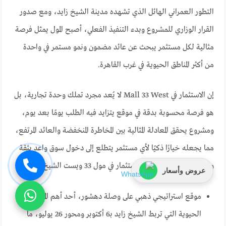
التطور العمراني الهائل الذي تشهده مدينة الشيخ زايد، ومع صدور
القرار الوزاري للمشروع وبدء التنفيذ الفعلي، أصبح المول يمثل فرصة
مثالية لكل مستثمر يبحث عن عائد مضمون ونمو مستمر في واحدة
من أكثر المناطق الحيوية في غرب القاهرة.
إن الاستثمار في Mall 33 West لا يُعد مجرد تملك وحدة تجارية، بل
هو فرصة محسوبة بدقة في موقع يتزايد فيه الطلب يومًا بعد يوم،
ومشروع يحقق المعادلة المثالية بين المخاطرة المنخفضة والعائد المرتفع،
مما يجعله خيارًا ذكيًا لأي مستثمر يتطلع إلى دخول سوق واعد بثقة
واستقرار، وأهم مميزات الاستثمار في مول 33 ويست الشيخ زايد:
عروض وأسعار
موقع استراتيجي ذهبي على وصلة دهشور، أحد أهم المحاور
الحيوية التي تربط الشيخ زايد بـ6 أكتوبر ومحور 26 يوليو، ما