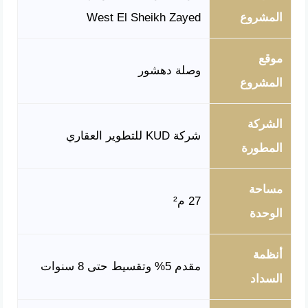
المشروع
West El Sheikh Zayed
موقع
وصلة دهشور
المشروع
الشركة
شركة KUD للتطوير العقاري
المطورة
مساحة
27 م²
الوحدة
أنظمة
مقدم 5% وتقسيط حتى 8 سنوات
السداد