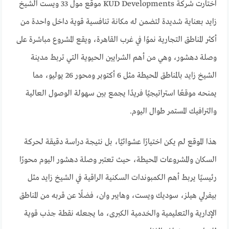
اختارت شركة KUD Developments موقع مول 33 ويست الشيخ
زايد بعناية شديدة لتضمن له مكانة تنافسية قوية داخل واحدة من
أكثر المناطق التجارية نموًا في غرب القاهرة، ويقع المشروع مباشرة على
وصلة دهشور، وهي من أهم الشرايين الحيوية التي تربط مدينة
الشيخ زايد بالمناطق المحيطة مثل 6 أكتوبر ومحور 26 يوليو، مما
يمنحه موقعًا استراتيجيًا فريدًا يجمع بين سهولة الوصول العالية
والترافيك المستمر طوال اليوم.
هذا الموقع لم يكن اختيارًا عشوائيًا، بل نتيجة دراسة دقيقة لحركة
السكان والمشروعات المحيطة، حيث تعتبر وصلة دهشور اليوم محورًا
رئيسيًا يربط أهم الكمبوندات السكنية الراقية في الشيخ زايد مثل
بيفرلي هيلز، سوديك ويست، وهايبر وان، فضلًا عن قربه من المناطق
الإدارية والتعليمية والخدمية الكبرى، ما يجعله نقطة جذب قوية