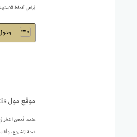
يُراعي أنماط الاستهل
جدول ا
موقع مول IB Axis التجمع الخامس
عندما نُمعن النظر ف