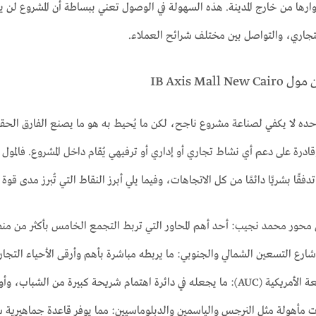
ارها من خارج المدينة. هذه السهولة في الوصول تعني ببساطة أن المشروع لن ي
لتجاري، والتواصل بين مختلف شرائح العملاء.
IB Axis Mall
درة على دعم أي نشاط تجاري أو إداري أو ترفيهي يُقام داخل المشروع. فالمول
فقًا بشريًا دائمًا من كل الاتجاهات، وفيما يلي أبرز النقاط التي تُبرز مدى قوة
 محور محمد نجيب: أحد أهم المحاور التي تربط التجمع الخامس بأكثر من منط
ارع التسعين الشمالي والجنوبي: ما يربطه مباشرة بأهم وأرقى الأحياء التجارية
ة كبيرة من الشباب، وأولياء الأمور، والكوادر التعليمية.
 مأهولة مثل النرجس والياسمين والدبلوماسيين: مما يوفر قاعدة جماهيرية س