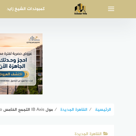
لتجاوز
كمبوندات الشيخ زايد
لى
لمحتوى
الرئيسية
⁄
القاهرة الجديدة
⁄
مول IB Axis التجمع الخامس IB Axis Mall New Cairo
القاهرة الجديدة