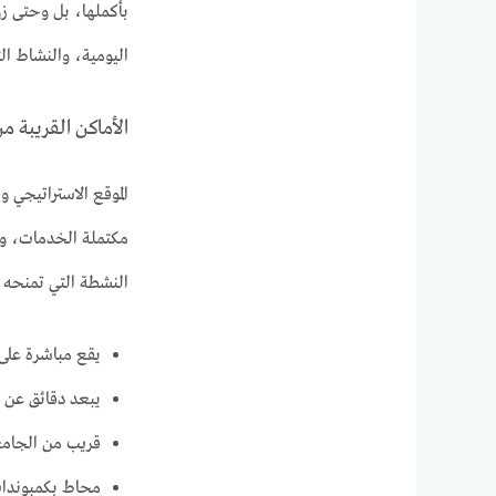
بأكملها، بل وحتى زو
اليومية، والنشاط ا
الأماكن القريبة من مول  New Cairo
مكتملة الخدمات، وقا
النشطة التي تمنحه تد
يقع مباشرة على
يبعد دقائق عن ش
قريب من الجامعة الأمريكية (AUC): ما يجعله في دائرة اهتمام شريح
محاط بكمبوندات