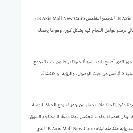
تعلن شركة ابتكار للتطوير العقاري عن بدء رحلة نجاح جديدة في القاهرة الجديدة، من خلال مول IB Axis التجمع الخامس IB Axis Mall New Cairo،
لتالي ترتفع عوامل النجاح فيه بشكل كبير، وهو ما يجعله
حور الذي أصبح اليوم شريانًا حيويًا يربط بين قلب التجمع
جموعة من أبرز المناطق السكنية والتجارية والخدمية، وهو ما يمنح IB Axis Mall أفضلية لا تُنافس من حيث الوصول، والرؤية، والانكشاف
ًا وتجاريًا متكاملًا، يحمل بين جدرانه روح الحياة اليومية
ة، وكل تفصيلة جاءت لتعكس فهمًا دقيقًا لما يحتاجه السوق،
وما ينتظره العميل، كما أن شركة ابتكار للتطوير العقاري لم تأتِ بمشروعها هذا من فراغ، بل طرحت رؤية متكاملة لبناء IB Axis Mall New Cairo الذي