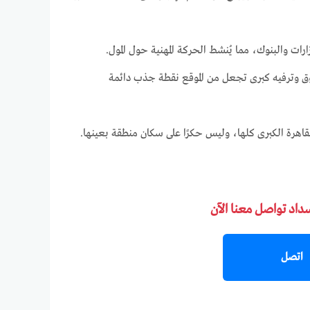
رات والبنوك، مما يُنشط الحركة المهنية حول المول.
فال سيتي وThe Waterway وPoint 90: وهي مراكز تسوق وترفيه كبرى تجعل من الموقع نقطة جذب دائمة
اهرة الكبرى كلها، وليس حكرًا على سكان منطقة بعينها.
سداد تواصل معنا الآن
اتصل