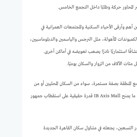
ر المحاور حركة وطلبًا داخل التجمع الخامس.
هم وأرقى الأحياء السكنية والمجتمعات العمرانية في
لكمبوندات المأهولة، مثل النرجس والياسمين والدبلوماسيين،
فًا استثماريًا نادرًا يصعب تعويضه في أماكن أخرى.
مئات الآلاف من الزوار والسكان يوميًا.
 مع المنطقة بصفة مستمرة، سواء من السكان المحليين أو من
الزائرين الذين يرتادون التجمع الخامس كوجهة رئيسية للعمل والتسوق والعيادات والمطاعم. وهذا ما يمنح IB Axis Mall قدرة حقيقية على استقطاب جمهور
ر التسعين، يجعله في متناول سكان القاهرة الجديدة