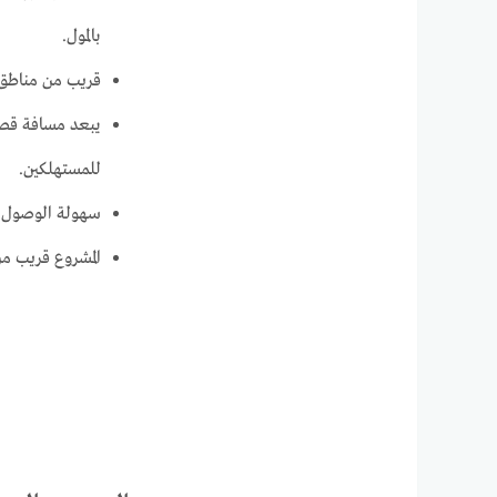
بالمول.
قريب من مناطق ا
للمستهلكين.
سهولة الوصول م
المشروع قريب م