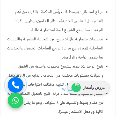
موقع استثنائي: يتوسط قلب رأس الحكمة، بالقرب من أهم
المعالم مثل العلمين الجديدة، مطار العلمين، وطريق الفوكا
الجديد، مما يمنح المشروع قيمة استثمارية عالية.
تصميمات معمارية عالمية: تمزج بين الفخامة العصرية واللمسات
الساحلية المميزة، مع مراعاة توزيع المساحات الخضراء والخدمات
بما يضمن الراحة والرفاهية.
تنوع الوحدات: يضم المشروع مجموعة واسعة من الشقق
والفيلات بمستويات مختلفة من الفخامة، بداية من الـ Luxury
وحتى الـ Ultra Luxury، لتلبية مختلف احتياجات العملاء.
عروض وأسعار
أسعار تنافسية وخطط سداد مرنة: تتيح للعميل التملك بسهولة
عبر مقدم بسيط وتقسيط على 8 سنوات، وهو ما يقلل الأعباء
المالية ويجعل الاستثمار ميسرًا.