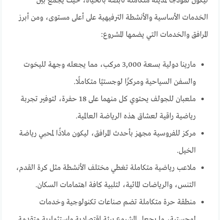
ليكون نموذجًا لمدينة متكاملة نابضة بالحياة، حيث يجمع بين
الخدمات الأساسية والأنشطة الترفيهية على أعلى مستوى، ومن أبرز
المرافق والخدمات التي يضمها المشروع:
مارينا دولية بسعة 3,000 مركب، مما يجعله وجهة لليخوت
والسفن السياحية ومركزًا لوجستيًا متكاملًا.
ملعبان للجولف يحتوي كل منهما على 18 حفرة، لتوفير تجربة
رياضية راقية لعشاق هذه الرياضة العالمية.
مركز للفروسية مجهز بأحدث المرافق، ليكون ملاذًا لمحبي رياضة
الخيل.
ملاعب رياضية متكاملة تغطي مختلف الأنشطة مثل كرة القدم،
التنس، والرياضات المائية، لتلبية كافة اهتمامات السكان.
منطقة حرة متكاملة تضم صناعات تكنولوجية وخدمات
لوجستية، ما يجعل المشروع بيئة اقتصادية واستثمارية متقدمة.