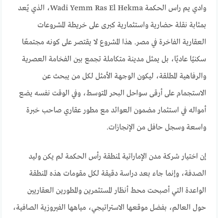
وادي يم راس الحكمة Wadi Yemm Ras El Hekma، الذي يُعد
بمثابة نقلة حضارية واستثمارية كبرى على خريطة المشروعات
العقارية الفاخرة في مصر. هذا المشروع لا يقتصر على كونه مجتمعًا
سكنيًا عاديًا، بل يمثل مدينة متكاملة تجمع بين الفخامة العصرية
والرفاهية المطلقة، ليكون الوجهة الأمثل لكل من يبحث عن
الاستجمام على أرقى سواحل البحر المتوسط، وفي الوقت نفسه يضع
أمواله في استثمار مضمون العوائد مع مطور عقاري صاحب خبرة
واسعة وسجل حافل من الإنجازات.
إن اختيار شركة مدن الإماراتية لمنطقة رأس الحكمة لم يكن وليد
الصدفة، وإنما جاء بعد دراسة دقيقة لكل مقومات هذه المنطقة
الواعدة التي أصبحت محط أنظار المستثمرين والمطورين العقاريين
حول العالم، بفضل موقعها الاستراتيجي، مياهها الفيروزية الصافية،