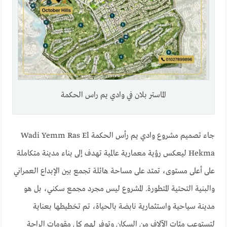
الماستر بلان في وادي يم راس الحكمة
جاء تصميم مشروع وادي يم رأس الحكمة Wadi Yemm Ras El
Hekma ليعكس رؤية معمارية عالمية تهدف إلى بناء مدينة متكاملة
على أعلى مستوى، تمتد على مساحة هائلة تجمع بين الإبداع العمراني
والبنية التحتية المتطورة. المشروع ليس مجرد مجمع سكني، بل هو
مدينة سياحية واستثمارية نابضة بالحياة، تم تخطيطها بعناية
لتستوعب مئات الآلاف من السكان وتوفر لهم كل مقومات الراحة