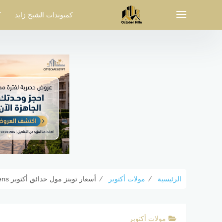
لتجاوز
لى
كمبوندات الشيخ زايد
ك
لمحتوى
الرئيسية
⁄
مولات أكتوبر
⁄
أسعار توينز مول حدائق أكتوبر Twins Mall October Gardens
مولات أكتوبر