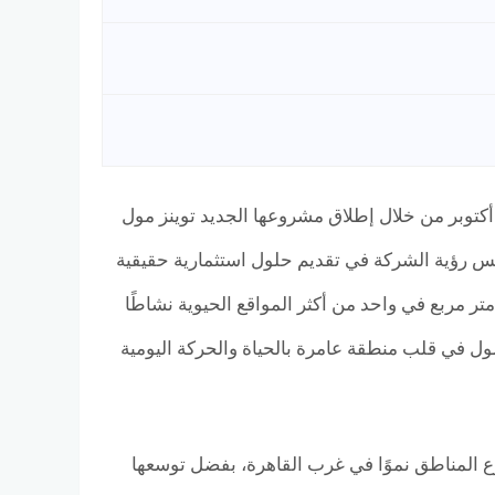
توبر من خلال إطلاق مشروعها الجديد توينز مول
جاري وإداري متكامل يعكس رؤية الشركة في تقديم حلول استثمارية حقيقية
لائم النمو العمراني الهائل الذي تشهده المنطقة. يأتي المشروع على مساحة 4,300 متر مربع في واحد من أكثر المواقع الحيوية نشاطًا
 29,000 وحدة سكنية، مما يجعل المول في قلب منطقة عامرة بالحياة والحركة اليومية
 المناطق نموًا في غرب القاهرة، بفضل توسعها