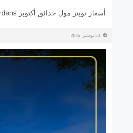
أسعار توينز مول حدائق أكتوبر Twins Mall October Gardens
30 نوفمبر، 2025