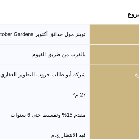
روع
توينز مول حدائق أكتوبر Twins Mall October Gardens
بالقرب من طريق الفيوم
ة
شركة أبو طالب جروب للتطوير العقاري
27 م²
مقدم 15% وتقسيط حتى 6 سنوات
قيد الانتظار ج.م