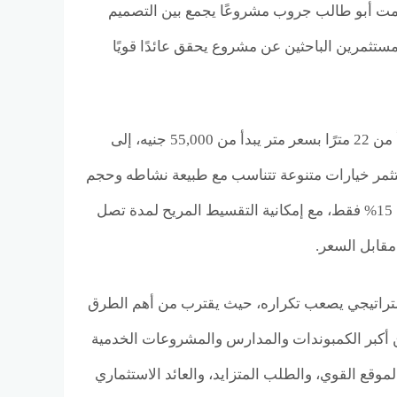
 قدمت أبو طالب جروب مشروعًا يجمع بين التصميم
تثمرين الباحثين عن مشروع يحقق عائدًا قويًا
ويعتمد Twins Mall October Gardens على طرح وحدات إدارية متشطبة بالكامل تبدأ من 22 مترًا بسعر متر يبدأ من 55,000 جنيه، إلى
سعر متر يبدأ من 85,000 جنيه، مما يمنح المستثمر خيارات متنوعة تتناسب مع طبيعة نشاطه وحجم
استثماره. كما توفر الشركة فرصة غير مسبوقة للدخول في المشروع من خلال مقدم 15% فقط، مع إمكانية التقسيط المريح لمدة تصل
ستراتيجي يصعب تكراره، حيث يقترب من أهم الطرق
ن أكبر الكمبوندات والمدارس والمشروعات الخدمية
وقع القوي، والطلب المتزايد، والعائد الاستثماري