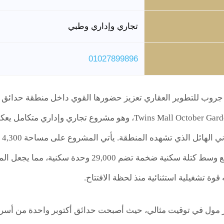
تجاري وإداري وطبي
01027899896
روب للتطوير العقاري تعزيز حضورها القوي داخل منطقة حدائق أك
حدائق أكتوبر Twins Mall October Gardens، وهو مشروع ت
تُ
وازدهارًا، حيث يقع وسط كتلة سكنية ضخمة تضم
وة تشغيلية استثنائية منذ لحظة الافتتاح.
ز مول في توقيت مثالي، حيث أصبحت حدائق أكتوبر واحدة من أسرع