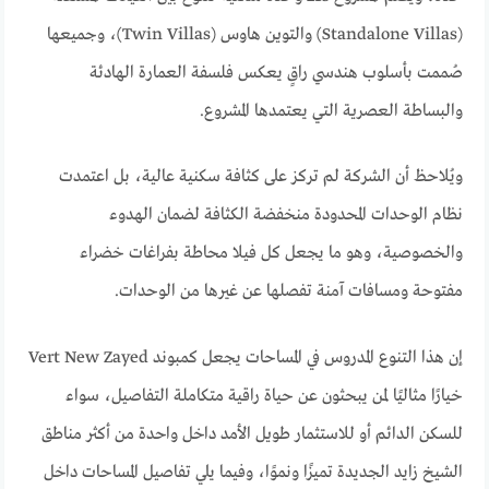
(Standalone Villas) والتوين هاوس (Twin Villas)، وجميعها
صُممت بأسلوب هندسي راقٍ يعكس فلسفة العمارة الهادئة
والبساطة العصرية التي يعتمدها المشروع.
ويُلاحظ أن الشركة لم تركز على كثافة سكنية عالية، بل اعتمدت
نظام الوحدات المحدودة منخفضة الكثافة لضمان الهدوء
والخصوصية، وهو ما يجعل كل فيلا محاطة بفراغات خضراء
مفتوحة ومسافات آمنة تفصلها عن غيرها من الوحدات.
إن هذا التنوع المدروس في المساحات يجعل كمبوند Vert New Zayed
خيارًا مثاليًا لمن يبحثون عن حياة راقية متكاملة التفاصيل، سواء
للسكن الدائم أو للاستثمار طويل الأمد داخل واحدة من أكثر مناطق
الشيخ زايد الجديدة تميزًا ونموًا، وفيما يلي تفاصيل المساحات داخل