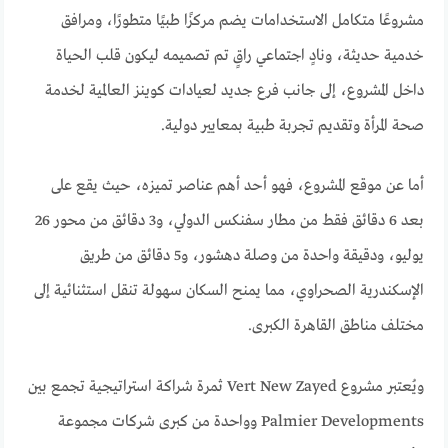
مشروعًا متكامل الاستخدامات يضم مركزًا طبيًا متطورًا، ومرافق
خدمية حديثة، ونادٍ اجتماعي راقٍ تم تصميمه ليكون قلب الحياة
داخل المشروع، إلى جانب فرع جديد لعيادات كوينز العالمية لخدمة
صحة المرأة وتقديم تجربة طبية بمعايير دولية.
أما عن موقع المشروع، فهو أحد أهم عناصر تميزه، حيث يقع على
بعد 6 دقائق فقط من مطار سفنكس الدولي، و3 دقائق من محور 26
يوليو، ودقيقة واحدة من وصلة دهشور، و5 دقائق من طريق
الإسكندرية الصحراوي، مما يمنح السكان سهولة تنقل استثنائية إلى
مختلف مناطق القاهرة الكبرى.
ويُعتبر مشروع Vert New Zayed ثمرة شراكة استراتيجية تجمع بين
Palmier Developments وواحدة من كبرى شركات مجموعة