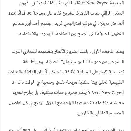
الجديدة Vert New Zayed، الذي يمثل نقلة نوعية في مفهوم
السكن الراقي بغرب القاهرة. المشروع يُقام على مساحة 30 فدانًا (126
ألف متر مربع)، في موقع استراتيجي فريد، ليصبح أحد أبرز معالم
التطوير الحديثة التي تجمع بين الفخامة، الهدوء، والاستدامة.
ومنذ اللحظة الأولى، يلفت المشروع الأنظار بتصميمه المعماري الفريد
المستوحى من مدرسة “النيو-مينيمال” الحديثة، وهي فلسفة
تصميمية تقوم على البساطة الأنيقة وتوظيف الألوان الهادئة والعناصر
الطبيعية لخلق بيئة سكنية مريحة نفسيًا وصحية في الوقت ذاته. فـ
Vert New Zayed لا يقدم مجرد وحدات سكنية، بل يطرح تجربة
معيشية متكاملة تتناغم فيها الراحة مع الذوق الرفيع في كل تفاصيل
التصميم الداخلي والخارجي.
يمتد المشروع على مساحة شاسعة تتوزع فيها المباني على 53.3 ألف متر