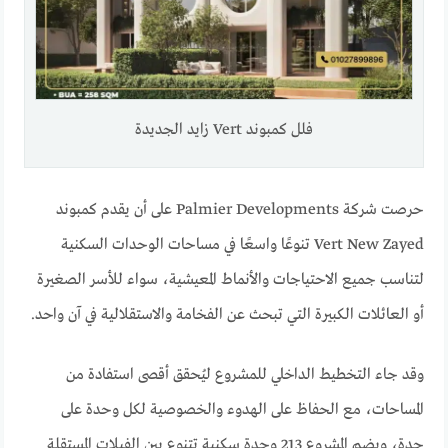
فلل كمبوند Vert زايد الجديدة
حرصت شركة Palmier Developments على أن يقدم كمبوند
Vert New Zayed تنوعًا واسعًا في مساحات الوحدات السكنية
لتناسب جميع الاحتياجات والأنماط المعيشية، سواء للأسر الصغيرة
أو العائلات الكبيرة التي تبحث عن الفخامة والاستقلالية في آن واحد.
وقد جاء التخطيط الداخلي للمشروع ليُحقق أقصى استفادة من
المساحات، مع الحفاظ على الهدوء والخصوصية لكل وحدة على
حدة، ويضم المشروع 213 وحدة سكنية تتنوع بين الفيلات المستقلة