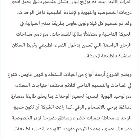
الممرات المائية، بينما تم توزيع المباني بشكل هندسي دقيق يحقق أقصى
درجات الخصوصية والتهوية والإضاءة الطبيعية داخل الوحدات.
وقد تم تصميم كل فيلا وتوين هاوس بطريقة تمنح انسيابية في
الحركة الداخلية واستغلالًا مثاليًا للمساحات، مع دمج مساحات
الزجاج الواسعة التي تسمح بدخول الضوء الطبيعي وتربط السكان
مباشرة بالطبيعة المحيطة.
ويضم المشروع أربعة أنواع من الفيلات المستقلة والتوين هاوس، تتنوع
في المساحات والتصميم الداخلي لتلائم مختلف احتياجات العملاء،
مع توحيد الهوية البصرية لجميع الوحدات بما يخلق طابعًا معماريًا
متناغمًا يوحي بالانسجام والرقي. كما راعت الشركة أن تكون جميع
الوحدات محاطة بممرات خضراء ومناطق مفتوحة توفر الخصوصية
دون عزل بصري، وهو ما يُترجم مفهوم “الهدوء المتصل بالطبيعة”.