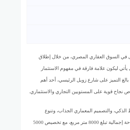
رى في السوق العقاري المصري، من خلال إطلاق
ول فيكتوريا حدائق أكتوبر Victoria Mall October Gardens، والذي يأتي ليكون علامة فارقة في مفهوم الاستثمار
الغ التميز على شارع زويل الرئيسي، أحد أهم
ص نجاح قوية على المستويين التجاري والاستثماري.
ين التخطيط الذكي، والتصميم المعماري الجذاب، وتنوع
المساحات التي تلبي احتياجات مختلف الأنشطة التجارية. حيث يمتد المول على مساحة إجمالية تبلغ 8000 متر مربع، مع تخصيص 5000