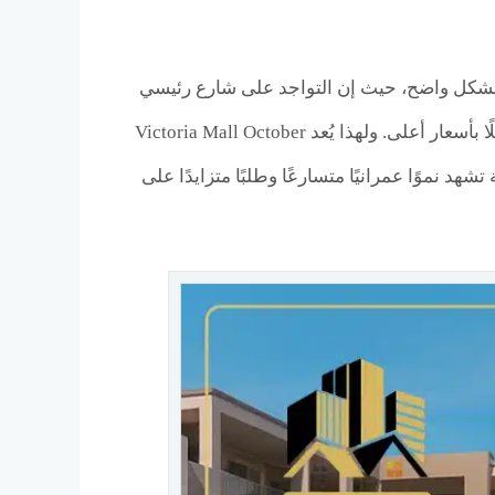
ي بشكل واضح، حيث إن التواجد على شارع رئيسي
نشط يرفع من القيمة الإيجارية للوحدات التجارية، ويعزز من فرص إعادة البيع مستقبلًا بأسعار أعلى. ولهذا يُعد Victoria Mall October
د نموًا عمرانيًا متسارعًا وطلبًا متزايدًا على