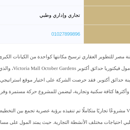
تجاري وإداري وطبي
01027899896
 مصر للتطوير العقاري ترسيخ مكانتها كواحدة من الكيانات الكب
مشروعها الجديد م
نة حدائق أكتوبر. فقد حرصت الشركة على اختيار موقع استراتيجي ب
 وأكثرها كثافة سكنية وتجارية، ليضمن للمشروع حركة مستمرة وفر
ويُعد Victoria Mall مشروعًا تجاريًا متكاملًا تم تنفيذه برؤية عصرية تجمع ب