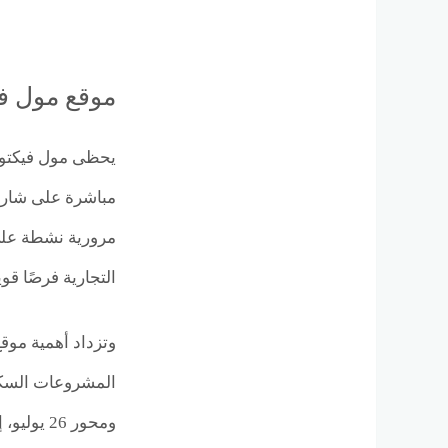
موقع مول في
مباشرة على شارع 
مرورية نشطة على م
التجارية فرصًا قو
وتزداد أهمية موقع
المشروعات السكني
ومحور 26