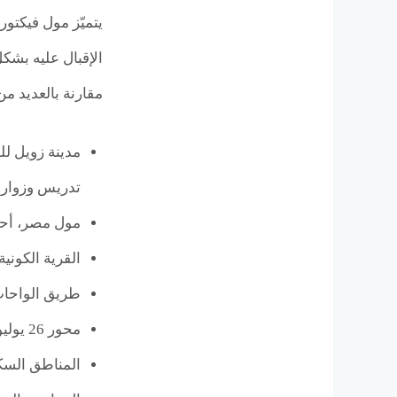
يتميّز مول فيكتور
الإقبال عليه بشك
مقارنة بالعديد من المشرو
مدينة زويل لل
تدريس وزوار.
مول مصر، أحد 
القرية الكونية
طريق الواحات، 
محور 26 يوليو، أحد أهم المحاور المرورية التي تسهّل الوصول إلى المول من الشيخ زايد والمهندسين ووسط القاهرة.
المناطق السكن