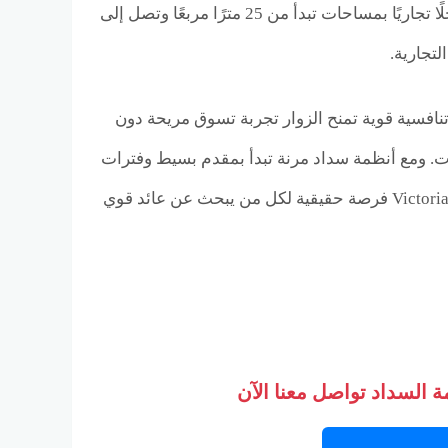
متر مربع فقط للمباني، ما يوفّر بيئة مريحة للحركة والتسوق. ويضم المشروع 128 محلًا تجاريًا بمساحات تبدأ من 25 مترًا مربعًا وتصل إلى
نافسية قوية تمنح الزوار تجربة تسوق مريحة دون
ات. ومع أنظمة سداد مرنة تبدأ بمقدم بسيط وفترات
تقسيط تمتد حتى 5 سنوات بدون فوائد، يصبح الاستثمار في Victoria Mall October Gardens فرصة حقيقية لكل من يبحث عن عائد قوي
 السداد تواصل معنا الآن