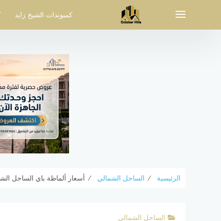
لتجاوز
لى
كمبوندات الشيخ زايد
ك
لمحتوى
الرئيسية
⁄
الساحل الشمالي
⁄
أسعار ألماظة باي الساحل الشمالي ay North Coast
الساحل الشمالي