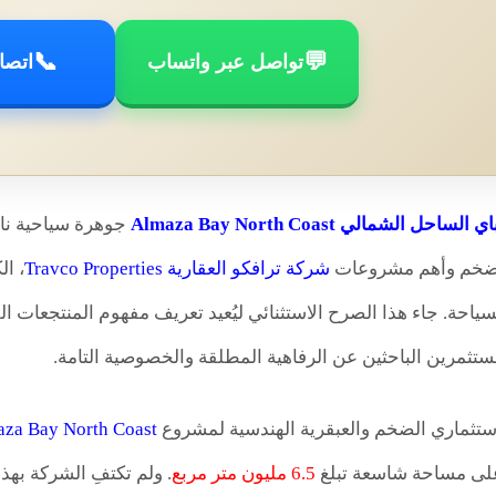
📞
💬
تواصل عبر واتساب
اتصا
ل الشمالي Almaza Bay North Coast
جوهرة سياحية نادر
ضخم وأهم مشروعات
شركة ترافكو العقارية Travco Properties
، ال
ياحة. جاء هذا الصرح الاستثنائي ليُعيد تعريف مفهوم المنتجعات الف
مستثمرين الباحثين عن الرفاهية المطلقة والخصوصية التامة.
ستثماري الضخم والعبقرية الهندسية لمشروع
za Bay North Coast
 على مساحة شاسعة تبلغ
6.5 مليون متر مربع
. ولم تكتفِ الشركة بهذه