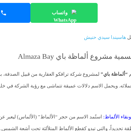
واتساب
ل
هاسيندا سيدي حنيش
ة مشروع ألماظة باي Almaza Bay
م
“ألماظة باي”
لمشروع شركة ترافكو العقارية من قبيل الصدفة، بل ك
ملائه. ويحمل الاسم دلالات عميقة تتماشى مع رؤية الشركة في خل
نقاء الألماظ:
استُمد الاسم من حجر “الألماظ” (الألماس) ليعبر ع
ة تحديداً، والتي تبدو كقطع الألماظ المتلألئة تحت أشعة الشمس.