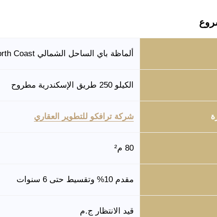
روع
ألماظة باي الساحل الشمالي Almaza Bay North Coast
الكيلو 250 طريق الإسكندرية مطروح
ة
شركة ترافكو للتطوير العقاري
80 م²
مقدم 10% وتقسيط حتى 6 سنوات
قيد الانتظار ج.م