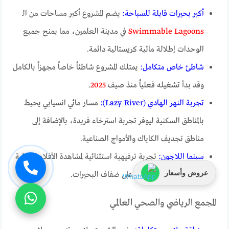
أكبر بحيرات قابلة للسباحة:
يضم المشروع أكبر مساحات من الـ
Swimmable Lagoons
في مدينة العلمين، مما يمنح جميع
الوحدات إطلالة مائية كريستالية دائمة.
شاطئ خاص متكامل:
يمتلك المشروع شاطئاً خاصاً مجهزاً بالكامل
وقد بدأ تشغيله فعلياً منذ صيف
2025
.
تجربة النهر الهادي (Lazy River):
مسار مائي انسيابي يحيط
بالمناطق السكنية ليوفر تجربة استرخاء فريدة، بالإضافة إلى
مناطق تجديف الكاياك والأمواج الصناعية.
سينما اللاجون:
تجربة ترفيهية استثنائية لمشاهدة الأفلام العالمية
عروض وأسعار
في الهواء الطلق مباشرة على ضفاف البحيرات.
المجمع الرياضي والصحي العالمي