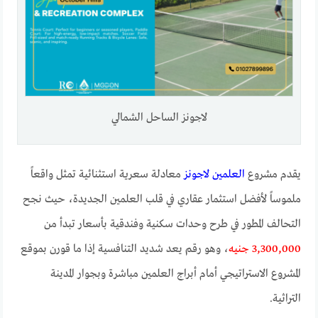
لاجونز الساحل الشمالي
يقدم مشروع
العلمين لاجونز
معادلة سعرية استثنائية تمثل واقعاً
ملموساً لأفضل استثمار عقاري في قلب العلمين الجديدة، حيث نجح
التحالف المطور في طرح وحدات سكنية وفندقية بأسعار تبدأ من
3,300,000 جنيه
، وهو رقم يعد شديد التنافسية إذا ما قورن بموقع
المشروع الاستراتيجي أمام أبراج العلمين مباشرة وبجوار المدينة
التراثية.