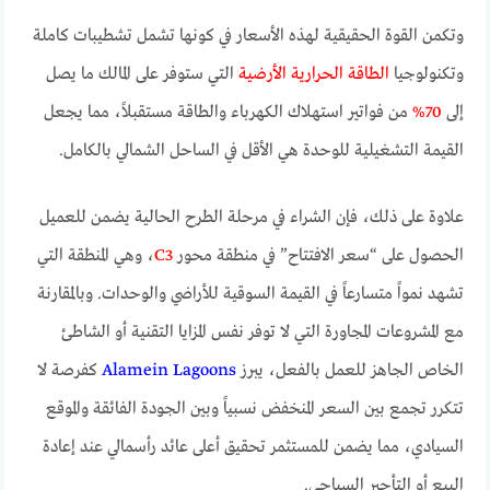
وتكمن القوة الحقيقية لهذه الأسعار في كونها تشمل تشطيبات كاملة
وتكنولوجيا
الطاقة الحرارية الأرضية
التي ستوفر على المالك ما يصل
إلى
70%
من فواتير استهلاك الكهرباء والطاقة مستقبلاً، مما يجعل
القيمة التشغيلية للوحدة هي الأقل في الساحل الشمالي بالكامل.
علاوة على ذلك، فإن الشراء في مرحلة الطرح الحالية يضمن للعميل
الحصول على “سعر الافتتاح” في منطقة محور
C3
، وهي المنطقة التي
تشهد نمواً متسارعاً في القيمة السوقية للأراضي والوحدات. وبالمقارنة
مع المشروعات المجاورة التي لا توفر نفس المزايا التقنية أو الشاطئ
الخاص الجاهز للعمل بالفعل، يبرز
Alamein Lagoons
كفرصة لا
تتكرر تجمع بين السعر المنخفض نسبياً وبين الجودة الفائقة والموقع
السيادي، مما يضمن للمستثمر تحقيق أعلى عائد رأسمالي عند إعادة
البيع أو التأجير السياحي.