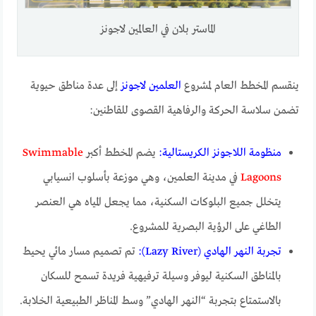
الماستر بلان في العالمين لاجونز
ينقسم المخطط العام لمشروع
العلمين لاجونز
إلى عدة مناطق حيوية
تضمن سلاسة الحركة والرفاهية القصوى للقاطنين:
منظومة اللاجونز الكريستالية:
يضم المخطط أكبر
Swimmable
Lagoons
في مدينة العلمين، وهي موزعة بأسلوب انسيابي
يتخلل جميع البلوكات السكنية، مما يجعل المياه هي العنصر
الطاغي على الرؤية البصرية للمشروع.
تجربة النهر الهادي (Lazy River):
تم تصميم مسار مائي يحيط
بالمناطق السكنية ليوفر وسيلة ترفيهية فريدة تسمح للسكان
بالاستمتاع بتجربة “النهر الهادي” وسط المناظر الطبيعية الخلابة.