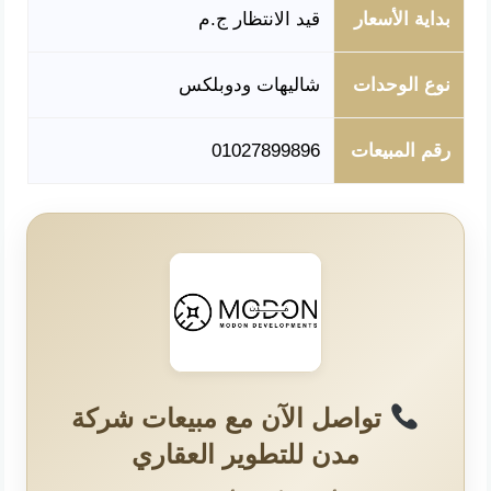
بداية الأسعار
قيد الانتظار ج.م
نوع الوحدات
شاليهات ودوبلكس
رقم المبيعات
01027899896
تواصل الآن مع مبيعات شركة
مدن للتطوير العقاري