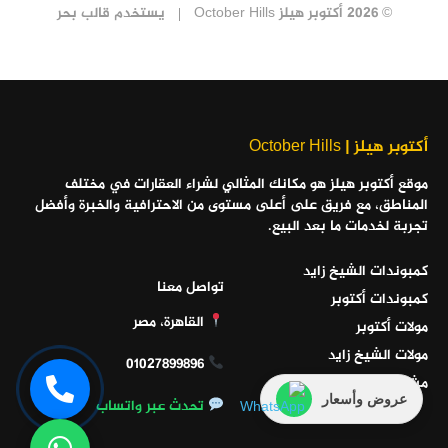
© 2026 أكتوبر هيلز October Hills
يستخدم
قالب بحر
أكتوبر هيلز | October Hills
موقع أكتوبر هيلز هو مكانك المثالي لشراء العقارات في مختلف
المناطق، مع فريق على أعلى مستوى من الاحترافية والخبرة وأفضل
تجربة لخدمات ما بعد البيع.
كمبوندات الشيخ زايد
تواصل معنا
كمبوندات أكتوبر
القاهرة، مصر
مولات أكتوبر
مولات الشيخ زايد
01027899896
مشاريع الساحل الشمالي
عروض وأسعار
تحدث عبر واتساب