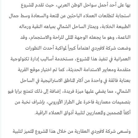
بها على أحد أجمل سواحل الوطن العربي، حيث تقدم المشروع
استجابة لتطلعات العملاء الباحثين عن المتعة والسعادة وسط جمال
الطبيعة الخلابة، ويمتاز الساحل الشمالي بمياهه النقية ورماله
الناعمة، وهو ما يجعله الوجهة المثلى للراحة والاستجمام، وقد
وضعت شركة لافيردي اهتماماً كبيراً لمواكبة أحدث التطورات
العمرانية في تنفيذ هذا المشروع، مستخدمة أساليب إدارة تكنولوجية
متقدمة ومعايير الاستدامة الحديثة، كما تم اختيار موقع القرية
بعناية فائقة في واحدة من أكثر المناطق الاستراتيجية في الساحل
الشمالي، مما يضفي عليها ميزة فريدة، إضافة إلى ذلك تتمتع برايا فيو
بتصميمات معمارية فاخرة على الطراز الأوروبي، بإشراف نخبة من
أكفأ المصممين والمعماريين لتلبية أذواق العملاء الراقية.
وتسعى شركة لافيردي العقارية من خلال هذا المشروع المتميز لتلبية