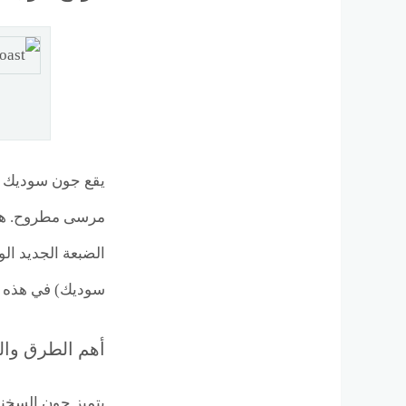
يقع جون سوديك ا
مرسى مطروح. هذا
الضبعة الجديد ال
سوديك) في هذه ال
أهم الطرق والمعالم
يتميز جون السخنة 