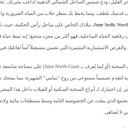
حر العليل، ودع شمس الساحل الشمالي الذهبية تُداعب بشرتك.. 
ب قدميك بلطف، بينما يحيط بك منظر خلاب من المياه الفيروزية وال
، ملاذك الخاص على ساحل رأس الحكمة، حيث تلتقي 
Jun تعريف رفاهية الحياة الساحلية، فهو أكثر من مجرد منتجع؛ إنه نمط حياة 
 والفرص الاستثمارية المتميزة التي تضمن مستقبلاً آمناً لعائلتك ف
عرف بـ June North Coast) على مساحة شاسعة تبلغ
ية لتقدم تصميماً مستوحى من روح “ميامي” الشهيرة، مما يمنحك شعور
ر. إن اختيارك لـ أبراج السخنة السكنية أو الفيلات داخل هذا الم
جتمع الذي يبحث عن الخصوصية التامة وسط مسطحات مائية ولا
 لا يُضاهى.