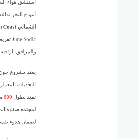
استنشق هواء الب
أمواج البحر تداع
الشمالي June Sodic North Coast
e Sodic
والمرافق الراقية،
يمتد مشروع جون السخنة (أو كما يُ
التحديات المعمار
تمتد بطول
600
مت
لمجتمع صفوة الم
لضمان هدوء نفسي