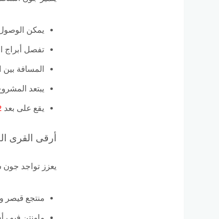
يمكن الوصول 
تفصل أبراج السخنه June Sodic عن منطقة سيدي ع
المسافة بين 
يبتعد المشرو
يقع على بعد
2
أرقى القرى المجاورة لـ oast
يعزز تواجد جون س
منتجع قيصر و
ماونتن فيو ر