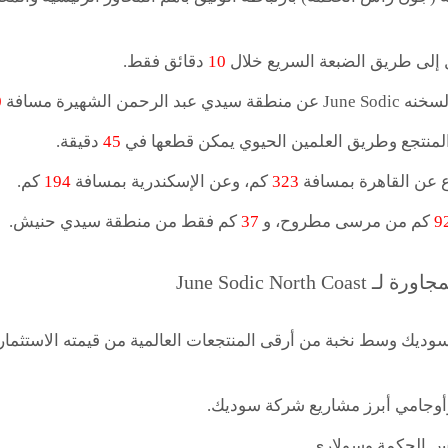
إلى طريق الضبعة السريع خلال
10
دقائق فقط.
بد الرحمن الشهيرة مسافة
0
المنتجع وطريق العلمين الحيوي يمكن قطعها في
45
دقيقة.
ع عن القاهرة بمسافة
323
كم، وعن الإسكندرية بمسافة
194
كم.
9
كم من مرسى مطروح، و
37
كم فقط من منطقة سيدي حنيش.
June Sodic North C
وديك وسط نخبة من أرقى المنتجعات العالمية من قيمته الاستثماري
أوجامي أبرز مشاريع شركة سوديك.
أس الحكمة وسولاري.