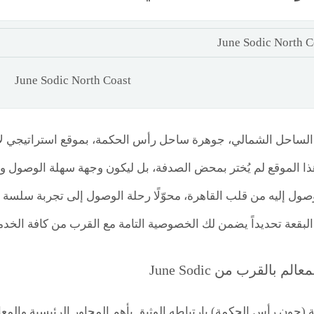
June Sodic North Coast
لساحل الشمالي، جوهرة ساحل رأس الحكمة، بموقع استراتيجي لا ي
 الموقع لم يُختر بمحض الصدفة، بل ليكون وجهة سهلة الوصول وم
وصول إليه من قلب القاهرة، محوّلًا رحلة الوصول إلى تجربة سلسة و
بقعة تحديداً يضمن لك الخصوصية التامة مع القرب من كافة الخدما
 بالقرب من June Sodic
(جون رأس الحكمة) بارتباطه الوثيق بأهم المحاور الرئيسية والمعال