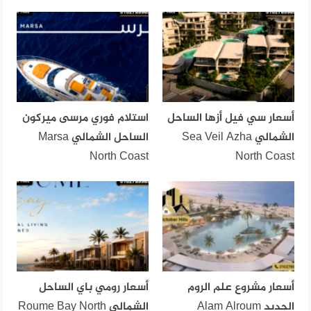
أسعار سي فيل أزها الساحل
استلام فوري مرسى ميركون
الشمالي Sea Veil Azha
الساحل الشمالي Marsa
North Coast
North Coast
أسعار مشروع علم الروم
أسعار رومي باي الساحل
الجديد Alam Alroum
الشمالي Roume Bay North