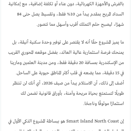
بالفرش والأجهزة الكهربائية، دون عناء أو تكلفة إضافية، مع إمكانية
السداد المريح بمقدم يبدأ من 10% فقط، وتقسيط يصل حتى 84
شهرًا، ليصبح حلم التملك أقرب وأسهل مما تتصور.
ما يميز المشروع حقًا أنه لا يقتصر على توفير وحدة سكنية أنيقة، بل
يمنحك فرصة استثمارية عالية العائد، بفضل موقعه المحوري القريب
من الإسكندرية بمسافة 20 دقيقة فقط، ومن مدينة العلمين ومارينا
في 15 دقيقة، مما يضعه في قلب أكثر المناطق حيوية على الساحل.
أضف إلى ذلك، أن الاستلام يبدأ من صيف 2026، أي أنك لن تنتظر
طويلًا لتستمتع بحياة مريحة وآمنة، بأوراق قانونية تضمن لك
استثمارًا موثوقًا وناجحًا.
إن Smart Island North Coast هو ببساطة المشروع الذكي الأول في