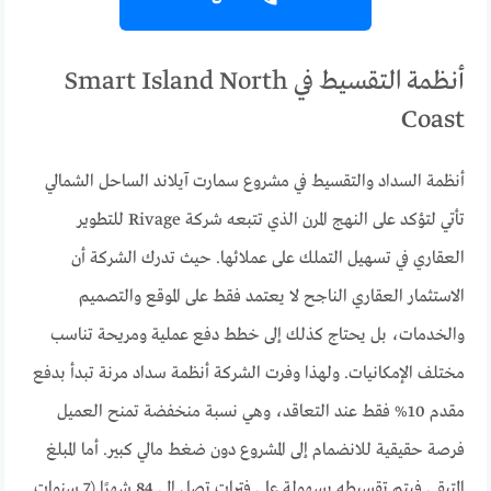
أنظمة التقسيط في Smart Island North
Coast
أنظمة السداد والتقسيط في مشروع سمارت آيلاند الساحل الشمالي
تأتي لتؤكد على النهج المرن الذي تتبعه شركة Rivage للتطوير
العقاري في تسهيل التملك على عملائها. حيث تدرك الشركة أن
الاستثمار العقاري الناجح لا يعتمد فقط على الموقع والتصميم
والخدمات، بل يحتاج كذلك إلى خطط دفع عملية ومريحة تناسب
مختلف الإمكانيات. ولهذا وفرت الشركة أنظمة سداد مرنة تبدأ بدفع
مقدم 10% فقط عند التعاقد، وهي نسبة منخفضة تمنح العميل
فرصة حقيقية للانضمام إلى المشروع دون ضغط مالي كبير. أما المبلغ
المتبقي فيتم تقسيطه بسهولة على فترات تصل إلى 84 شهرًا (7 سنوات